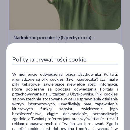
Nadmierne pocenie się (hiperhydroza) –
przyczyny i leczenie. Co stosować na
nadpotliwość?
Polityka prywatności cookie
Joanna
W momencie odwiedzenia przez Użytkownika Portalu,
Przeczytane 480001 razy
Naczyńska
gromadzone są pliki cookies (tzw. „ciasteczka”) czyli małe
pliki tekstowe, zawierające niewielkie ilości informacji,
11 min
które pobierane są podczas odwiedzania Portalu i
przechowywane na Urządzeniu Użytkownika. Pliki cookies
są powszechnie stosowane w celu usprawnienia działania
witryn internetowych, umożliwiają nam zapewnienie
kluczowych funkcji serwisu, zwiększenie jego
bezpieczeństwa, ciągłe doskonalenie, personalizację
zgodnie z Twoimi preferencjami oraz wyświetlanie treści i
reklam dopasowanych do Twoich zainteresowań. Zgoda
na pliki cookies jest dobrowolna i można ją wycofać w