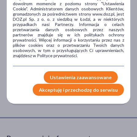
dowolnym momencie z poziomu strony "Ustawienia
Cookie". Administratorem danych osobowych Klientów,
gromadzonych za pośrednictwem strony www.doz.pl, jest
DOZ.pl Sp. z o. o. z siedzibą w Łodzi, a w niektórych
przypadkach nasi Partnerzy. Informacja o celach
przetwarzania danych osobowych przez naszych
partnerów znajduje się w ich politykach ochrony
prywatności. Więcej informacji o korzystaniu przez nas z
Rybia łuska (ichtioza) – objawy, rodzaje i leczenie
plików cookies oraz o przetwarzaniu Twoich danych
osobowych, w tym o przysługujących Ci uprawnieniach,
znajdziesz w Polityce prywatności.
Ustawienia zaawansowane
Olaf Bąk
Przeczytane 352 razy
Akceptuję i przechodzę do serwisu
8 min