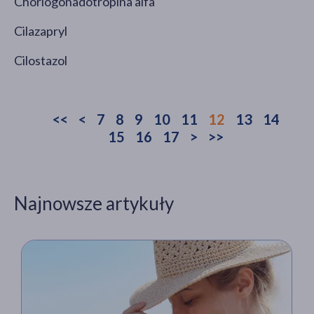
Choriogonadotropina alfa
Cilazapryl
Cilostazol
<<
<
7
8
9
10
11
12
13
14
15
16
17
>
>>
Najnowsze artykuły