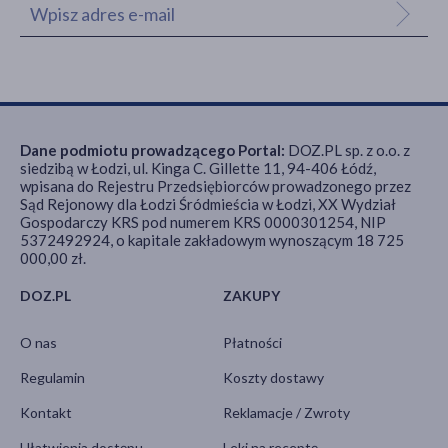
Dane podmiotu prowadzącego Portal:
DOZ.PL sp. z o.o. z
siedzibą w Łodzi, ul. Kinga C. Gillette 11, 94-406 Łódź,
wpisana do Rejestru Przedsiębiorców prowadzonego przez
Sąd Rejonowy dla Łodzi Śródmieścia w Łodzi, XX Wydział
Gospodarczy KRS pod numerem KRS 0000301254, NIP
5372492924, o kapitale zakładowym wynoszącym 18 725
000,00 zł.
DOZ.PL
ZAKUPY
O nas
Płatności
Regulamin
Koszty dostawy
Kontakt
Reklamacje / Zwroty
Ułatwienia dostępu
Leki na receptę