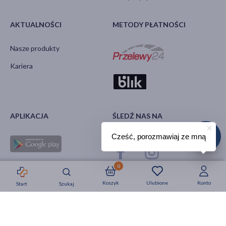
AKTUALNOŚCI
METODY PŁATNOŚCI
Nasze produkty
Kariera
APLIKACJA
ŚLEDŹ NAS NA
Cześć, porozmawiaj ze mną
0
Koszyk
Ulubione
Konto
Start
Szukaj
Strefa okazji
Nowości
Krótkie daty