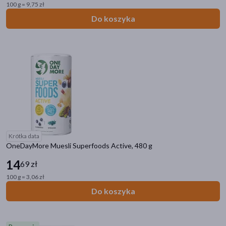
100 g = 9,75 zł
Smak
Do koszyka
słodki
(9)
orzechowy
(4)
truskawkowy
(1)
owocowy
(1)
owoce tropikalne
(1)
Działanie/właściwości
Krótka data
odżywcze
(2)
OneDayMore Muesli Superfoods Active, 480 g
14
69 zł
Alergeny
100 g = 3,06 zł
gluten
(27)
Do koszyka
orzechy
(25)
mleko krowie
(9)