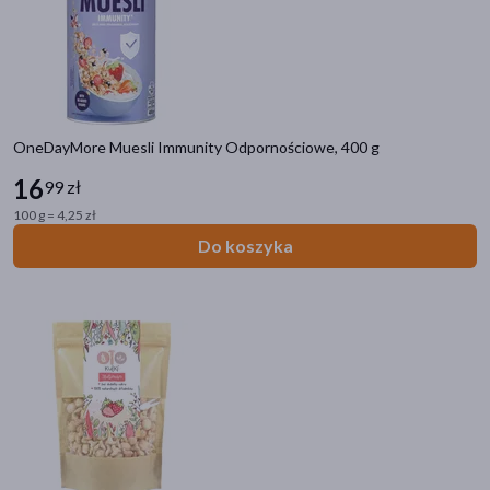
OneDayMore Muesli Immunity Odpornościowe, 400 g
16
99 zł
Kategorie produktów
Do poprzedniej kategorii
100 g = 4,25 zł
Do koszyka
Zdrowa żywność
Makarony
Miody
Oleje
Soki i syropy
Superfoods
Cukierki
Zdrowe przekąski