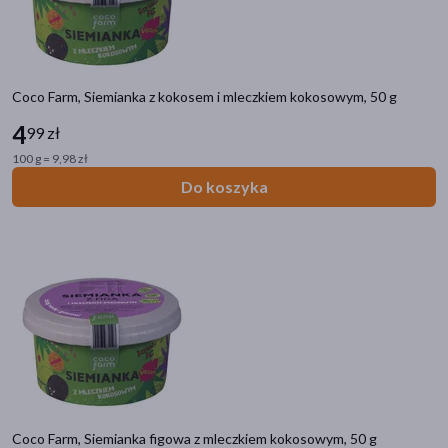
Linia produktowa
Diet-Food Granola Keto
(4)
Diet-Food Granola
(3)
Coco Farm, Siemianka z kokosem i mleczkiem kokosowym, 50 g
COCO FARM Linia Opowieści Zdrowej Treści
(3)
4
99 zł
Otolandia Oto Kulki
(3)
100 g = 9,98 zł
Bakalland Ba!
(2)
Do koszyka
pokaż więcej
Coco Farm, Siemianka figowa z mleczkiem kokosowym, 50 g