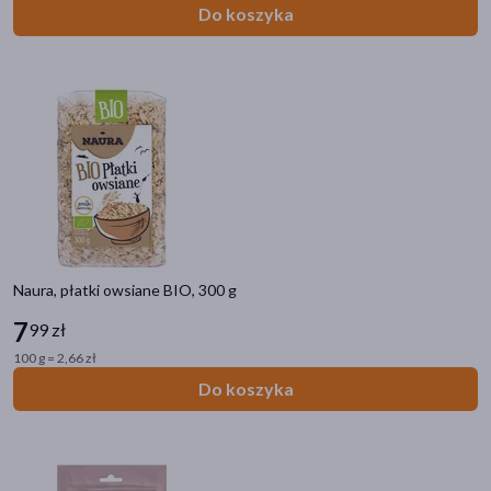
Do koszyka
Marka
ALLNUTRITION
(2)
Bakalland
(2)
COCO FARM
(3)
Diet-Food
(13)
Incola
(1)
pokaż więcej
Naura, płatki owsiane BIO, 300 g
7
99 zł
Płeć
100 g = 2,66 zł
Kobieta
(4)
Do koszyka
Mężczyzna
(4)
Wiek