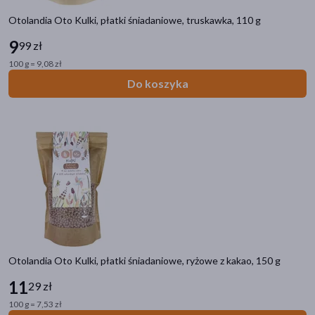
Cukry i słodziki
Granole, musli, owsianki
Otolandia Oto Kulki, płatki śniadaniowe, truskawka, 110 g
9
99 zł
Filtry
100 g = 9,08 zł
Do koszyka
Dostępny
(41)
Ostatnie sztuki
(2)
Dostawa
Wysyłka
Odbiór w aptece
Cena
Otolandia Oto Kulki, płatki śniadaniowe, ryżowe z kakao, 150 g
zł
–
zł
11
29 zł
100 g = 7,53 zł