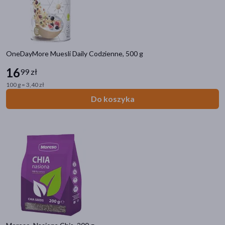
OneDayMore Muesli Daily Codzienne, 500 g
16
99 zł
100 g = 3,40 zł
Do koszyka