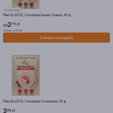
Krótka data
Plan by DOZ, Owsianka banan z kakao, 45 g
2
79 zł
od
100 g = 6,20 zł
Zobacz szczegóły
Plan By DOZ, Owsianka truskawka, 45 g
3
99 zł