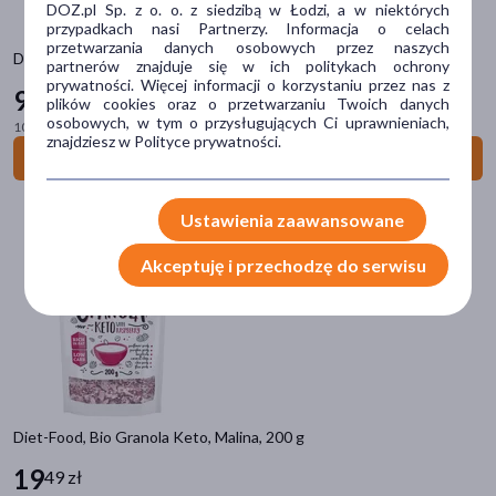
DOZ.pl Sp. z o. o. z siedzibą w Łodzi, a w niektórych
migdały
(10)
przypadkach nasi Partnerzy. Informacja o celach
przetwarzania danych osobowych przez naszych
len
(9)
Dobra Kaloria, owsianka królewska z jabłkiem, 320 g
partnerów znajduje się w ich politykach ochrony
prywatności. Więcej informacji o korzystaniu przez nas z
chia (szałwia hiszpańska)
(7)
9
19 zł
plików cookies oraz o przetwarzaniu Twoich danych
osobowych, w tym o przysługujących Ci uprawnieniach,
pokaż więcej
100 g = 2,87 zł
znajdziesz w Polityce prywatności.
Do koszyka
Specyfika
Dla wegetarian
(22)
Ustawienia zaawansowane
Dla wegan
(21)
Akceptuję i przechodzę do serwisu
Certyfikowane surowce
(14)
Zdrowa przekąska
(11)
Bio/Eko
(5)
pokaż więcej
Pora stosowania
Diet-Food, Bio Granola Keto, Malina, 200 g
na dzień
(4)
19
49 zł