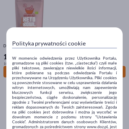
dla dorosłych
(8)
dla dzieci
(4)
dla młodzieży
(4)
Typ produktu
Polityka prywatności cookie
Środki spożywcze
(52)
Diet-Food, Bio Keto Bowl Tiger Attack, 200 g
14
69 zł
W momencie odwiedzenia przez Użytkownika Portalu,
Postać
gromadzone są pliki cookies (tzw. „ciasteczka”) czyli małe
100 g = 7,35 zł
pliki tekstowe, zawierające niewielkie ilości informacji,
owsianka/musli/granola
(46)
Do koszyka
które pobierane są podczas odwiedzania Portalu i
przechowywane na Urządzeniu Użytkownika. Pliki cookies
płatki
(4)
są powszechnie stosowane w celu usprawnienia działania
witryn internetowych, umożliwiają nam zapewnienie
ziarna
(1)
kluczowych funkcji serwisu, zwiększenie jego
bezpieczeństwa, ciągłe doskonalenie, personalizację
zgodnie z Twoimi preferencjami oraz wyświetlanie treści i
Główne składniki
reklam dopasowanych do Twoich zainteresowań. Zgoda
na pliki cookies jest dobrowolna i można ją wycofać w
kokos
(16)
dowolnym momencie z poziomu strony "Ustawienia
Cookie". Administratorem danych osobowych Klientów,
daktyle
(10)
gromadzonych za pośrednictwem strony www.doz.pl, jest