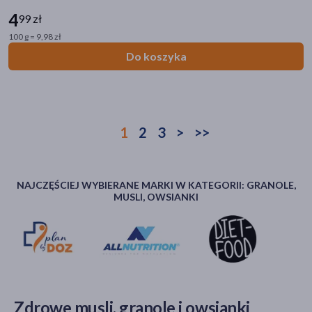
4
99 zł
100 g = 9,98 zł
Do koszyka
1
2
3
>
>>
NAJCZĘŚCIEJ WYBIERANE MARKI W KATEGORII: GRANOLE,
MUSLI, OWSIANKI
Zdrowe musli, granole i owsianki