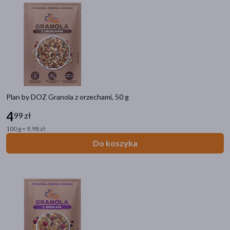
Plan by DOZ Granola z orzechami, 50 g
4
99 zł
100 g = 9,98 zł
Do koszyka