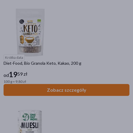
Krótka data
Diet-Food, Bio Granola Keto, Kakao, 200 g
19
59 zł
od
100 g = 9,80 zł
Zobacz szczegóły