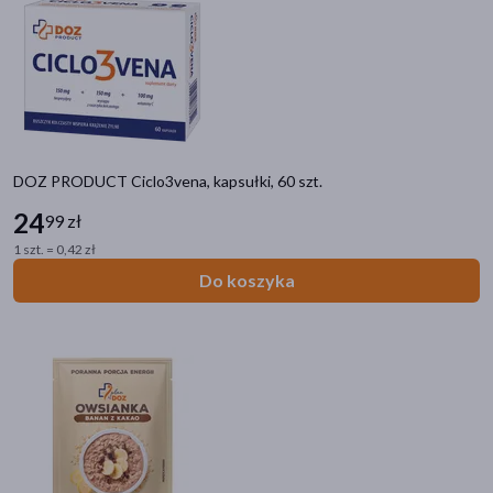
akijażu
DOZ PRODUCT Ciclo3vena, kapsułki, 60 szt.
Hit
24
99 zł
1 szt. = 0,42 zł
Do koszyka