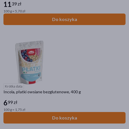
11
39 zł
100 g = 5,70 zł
Do koszyka
Krótka data
Incola, płatki owsiane bezglutenowe, 400 g
6
99 zł
100 g = 1,75 zł
Do koszyka