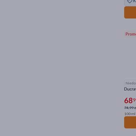
K
Prom
Niedo
Ducray
68
9
74,99 z
100 ml 