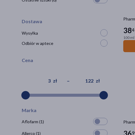
Pharma
Dostawa
38
4
Wysyłka
100 ml 
Odbiór w aptece
Cena
zł
–
zł
Marka
Aflofarm
(1)
Pharma
36
9
Allerco
(1)