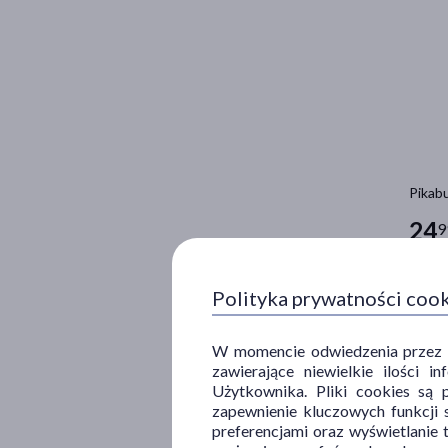
Pikabu
24
9
100 ml 
D
Polityka prywatności coo
W momencie odwiedzenia przez Uż
zawierające niewielkie ilości 
Użytkownika. Pliki cookies są 
zapewnienie kluczowych funkcji s
preferencjami oraz wyświetlanie 