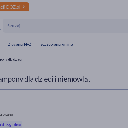
cji DOZ.pl
y
Zlecenia NFZ
Szczepienia online
ony dla dzieci
ampony dla dzieci i niemowląt
orowane
kt tygodnia