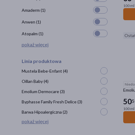
100 ml 
Amaderm
(1)
Anwen
(1)
Atopalm
(1)
Ostat
pokaż więcej
Linia produktowa
Mustela Bebe-Enfant
(4)
Oillan Baby
(4)
Niedo
Emoliu
Emolium Dermocare
(3)
50
5
Byphasse Family Fresh Delice
(3)
100 ml 
Barwa Hipoalergiczna
(2)
pokaż więcej