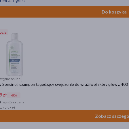
rem za 1 grosz
Do koszyka
ocja
stępne online
 Sensinol, szampon łagodzący swędzenie do wrażliwej skóry głowy, 400
9 zł
-8%
ł
najniższa cena
= 17,25 zł
Zobacz szczegó