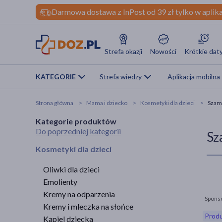
Darmowa dostawa z InPost od 39 zł tylko w aplika
Strefa okazji
Nowości
Krótkie dat
KATEGORIE
Strefa wiedzy
Aplikacja mobilna
Strona główna
Mama i dziecko
Kosmetyki dla dzieci
Szamp
Kategorie produktów
Do poprzedniej kategorii
Sz
Kosmetyki dla dzieci
Oliwki dla dzieci
Emolienty
Kremy na odparzenia
Spons
Kremy i mleczka na słońce
Produ
Kąpiel dziecka