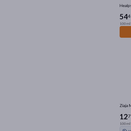
Healp
54
4
100 ml 
Ziaja 
12
7
100 ml 