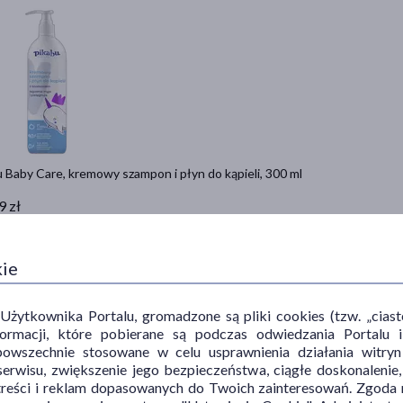
 Baby Care, kremowy szampon i płyn do kąpieli, 300 ml
9 zł
= 8,33 zł
armowa dostawa
kie
Do koszyka
ytkownika Portalu, gromadzone są pliki cookies (tzw. „ciastec
informacji, które pobierane są podczas odwiedzania Portal
powszechnie stosowane w celu usprawnienia działania witryn
erwisu, zwiększenie jego bezpieczeństwa, ciągłe doskonalenie
treści i reklam dopasowanych do Twoich zainteresowań. Zgoda n