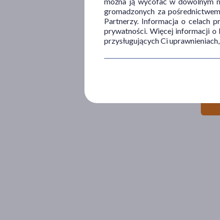
można ją wycofać w dowolnym mo
gromadzonych za pośrednictwem s
Partnerzy. Informacja o celach 
prywatności. Więcej informacji o
przysługujących Ci uprawnieniach,
La Ro
78
5
100 ml 