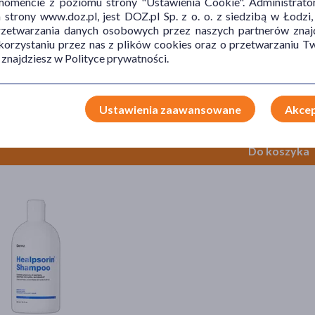
mencie z poziomu strony "Ustawienia Cookie". Administrat
trony www.doz.pl, jest DOZ.pl Sp. z o. o. z siedzibą w Łodzi,
przetwarzania danych osobowych przez naszych partnerów znajd
 korzystaniu przez nas z plików cookies oraz o przetwarzaniu
 znajdziesz w Polityce prywatności.
che-Posay Kerium, delikatny szampon do wrażliwej skóry głowy, do codz
Ustawienia zaawansowane
Akcep
9 zł
= 19,65 zł
Do koszyka