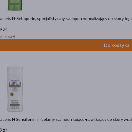
ceris H-Sebopurin, specjalistyczny szampon normalizujący do skóry łoj
9 zł
= 15,40 zł
Do koszyka
ceris H Sensitonin, micelarny szampon kojąco-nawilżający do skóry wraż
9 zł