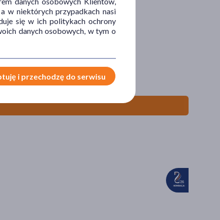
orem danych osobowych Klientów,
 a w niektórych przypadkach nasi
uje się w ich politykach ochrony
 Twoich danych osobowych, w tym o
iennego stosowania, 400 ml
tuję i przechodzę do serwisu