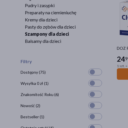
Pudry i zasypki
Preparaty na ciemieniuchę
Kremy dla dzieci
Pasty do zębów dla dzieci
Szampony dla dzieci
Balsamy dla dzieci
DOZ P
24
9
Filtry
1 szt. =
Dostępny
(75)
Wysyłka 0 zł
(1)
Znakomitość Roku
(6)
Nowość
(2)
Bestseller
(1)
Ostatnie sztuki
(6)