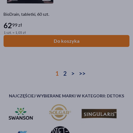
BioDrain, tabletki, 60 szt.
62
99 zł
1 szt. = 1,05 zł
Do koszyka
1
2
>
>>
NAJCZĘŚCIEJ WYBIERANE MARKI W KATEGORII: DETOKS