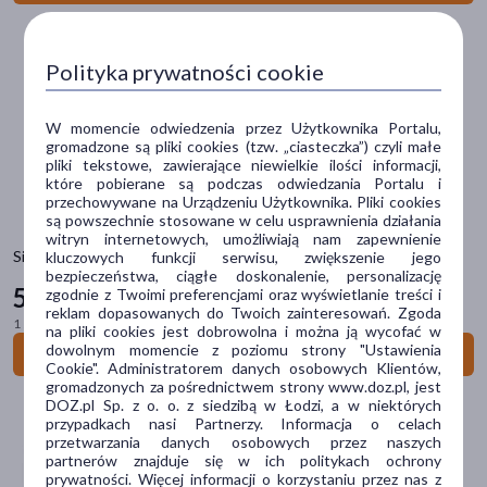
Marka
Polityka prywatności cookie
ALLNUTRITION
(1)
W momencie odwiedzenia przez Użytkownika Portalu,
Carnium Botanicals
(1)
gromadzone są pliki cookies (tzw. „ciasteczka”) czyli małe
pliki tekstowe, zawierające niewielkie ilości informacji,
Diet-Food
(1)
które pobierane są podczas odwiedzania Portalu i
przechowywane na Urządzeniu Użytkownika. Pliki cookies
są powszechnie stosowane w celu usprawnienia działania
DoctorLife
(1)
witryn internetowych, umożliwiają nam zapewnienie
Singularis Chlorella 550 mg, kapsułki, 120 szt.
kluczowych funkcji serwisu, zwiększenie jego
Floradix
(1)
bezpieczeństwa, ciągłe doskonalenie, personalizację
55
zgodnie z Twoimi preferencjami oraz wyświetlanie treści i
99 zł
pokaż więcej
reklam dopasowanych do Twoich zainteresowań. Zgoda
1 szt. = 0,47 zł
na pliki cookies jest dobrowolna i można ją wycofać w
Typ produktu
dowolnym momencie z poziomu strony "Ustawienia
Do koszyka
Cookie". Administratorem danych osobowych Klientów,
Suplement diety
(30)
gromadzonych za pośrednictwem strony www.doz.pl, jest
DOZ.pl Sp. z o. o. z siedzibą w Łodzi, a w niektórych
Środki spożywcze
(1)
przypadkach nasi Partnerzy. Informacja o celach
przetwarzania danych osobowych przez naszych
partnerów znajduje się w ich politykach ochrony
Postać
prywatności. Więcej informacji o korzystaniu przez nas z