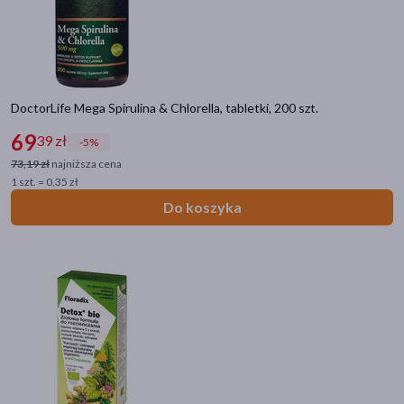
DoctorLife Mega Spirulina & Chlorella, tabletki, 200 szt.
69
39 zł
-5%
73,19 zł
najniższa cena
1 szt. = 0,35 zł
Do koszyka