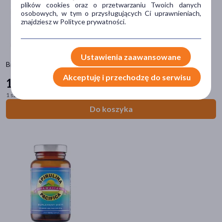
plików cookies oraz o przetwarzaniu Twoich danych
kapsułki
(13)
osobowych, w tym o przysługujących Ci uprawnieniach,
znajdziesz w Polityce prywatności.
tabletka
(11)
płyn
(3)
Ustawienia zaawansowane
proszek
(2)
BioDrain, tabletki, 120 szt
Akceptuję i przechodzę do serwisu
saszetki
(2)
105
99 zł
pokaż więcej
1 szt. = 0,88 zł
Do koszyka
Główne składniki
chlorella
(7)
mniszek
(4)
brzoza
(3)
chrom
(3)
herbata
(3)
pokaż więcej