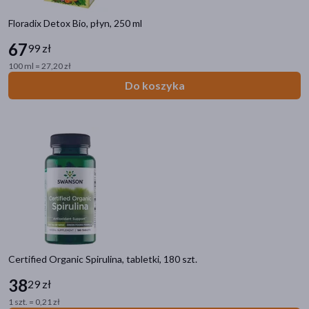
Floradix Detox Bio, płyn, 250 ml
67
99 zł
100 ml = 27,20 zł
Do koszyka
Certified Organic Spirulina, tabletki, 180 szt.
38
29 zł
1 szt. = 0,21 zł