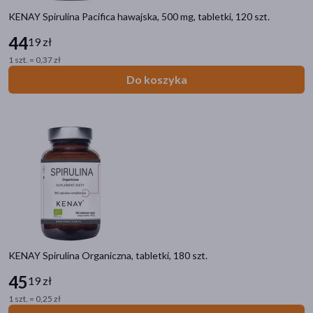
Specyfika
KENAY Spirulina Pacifica hawajska, 500 mg, tabletki, 120 szt.
Dla wegan
(10)
44
19 zł
1 szt. = 0,37 zł
Dla wegetarian
(9)
Do koszyka
Produkt naturalny
(3)
Bez konserwantów
(1)
Certyfikowane surowce
(1)
pokaż więcej
Zalecenia żywieniowe
Bez glutenu
(8)
Bez laktozy
(7)
KENAY Spirulina Organiczna, tabletki, 180 szt.
Linia produktowa
45
19 zł
Singularis Chlorella
(2)
1 szt. = 0,25 zł
Singularis Spirulina
(1)