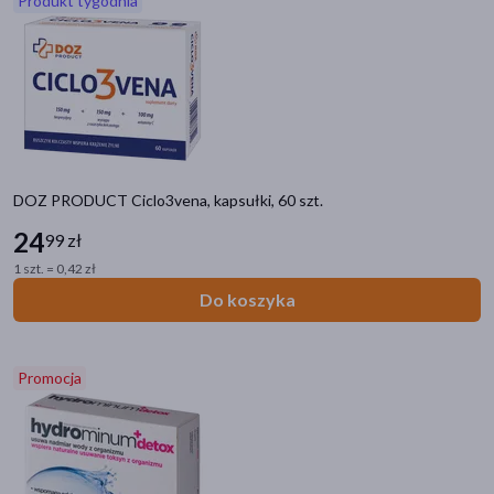
Produkt tygodnia
akijażu
Hit
DOZ PRODUCT Ciclo3vena, kapsułki, 60 szt.
24
99 zł
1 szt. = 0,42 zł
Do koszyka
Promocja