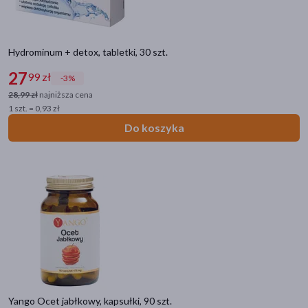
Hydrominum + detox, tabletki, 30 szt.
27
99 zł
-3%
28,99 zł
najniższa cena
1 szt. = 0,93 zł
Do koszyka
Yango Ocet jabłkowy, kapsułki, 90 szt.