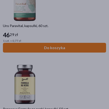
Uns Paravital, kapsułki, 60 szt.
46
29 zł
Kategorie produktów
1 szt. = 0,77 zł
Do poprzedniej kategorii
Do koszyka
Sport
Odchudzanie
Suplementy dla sportowców
Sprzęt sportowy
Tejpy i akcesoria
Detoks
Odżywki białkowe
Nawodnienie
Panaseus Formuła na nerki, kapsułki, 50 szt.