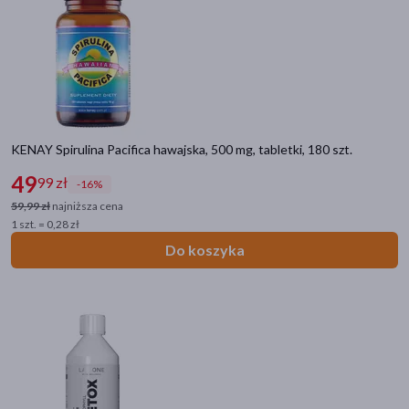
KENAY Spirulina Pacifica hawajska, 500 mg, tabletki, 180 szt.
49
99 zł
-16%
59,99 zł
najniższa cena
1 szt. = 0,28 zł
Do koszyka