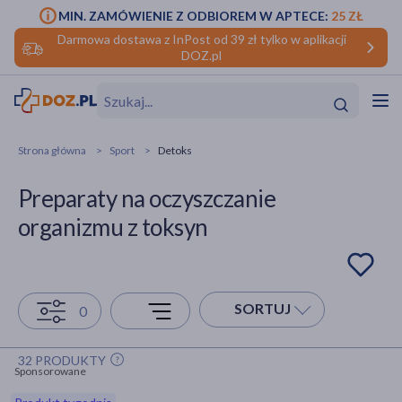
MIN. ZAMÓWIENIE Z ODBIOREM W APTECE:
25 ZŁ
Darmowa dostawa z InPost od 39 zł tylko w aplikacji
DOZ.pl
w
Hit
Hit
Strona główna
Sport
Detoks
ofory
Preparaty na oczyszczanie
do makijażu
dzieci
ść
Hit
Hit
organizmu z toksyn
ące
rmową
kijażu
ść
Hit
SORTUJ
0
w
Hit
Hit
32 PRODUKTY
Sponsorowane
ść
Hit