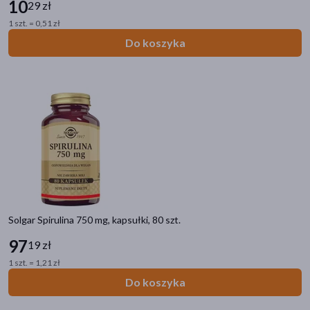
10
29 zł
1 szt. = 0,51 zł
Do koszyka
Solgar Spirulina 750 mg, kapsułki, 80 szt.
97
19 zł
1 szt. = 1,21 zł
Do koszyka