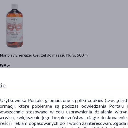
Noriplay Energizer Gel, żel do masażu Nuru, 500 ml
9
99 zł
= 26,00 zł
Do koszyka
kie
ytkownika Portalu, gromadzone są pliki cookies (tzw. „ciastec
informacji, które pobierane są podczas odwiedzania Portal
powszechnie stosowane w celu usprawnienia działania witryn
erwisu, zwiększenie jego bezpieczeństwa, ciągłe doskonalenie
treści i reklam dopasowanych do Twoich zainteresowań. Zgoda n