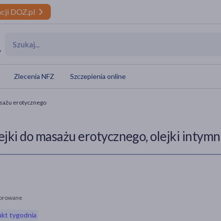
cji DOZ.pl
y
Zlecenia NFZ
Szczepienia online
asażu erotycznego
ejki do masażu erotycznego, olejki intym
orowane
kt tygodnia