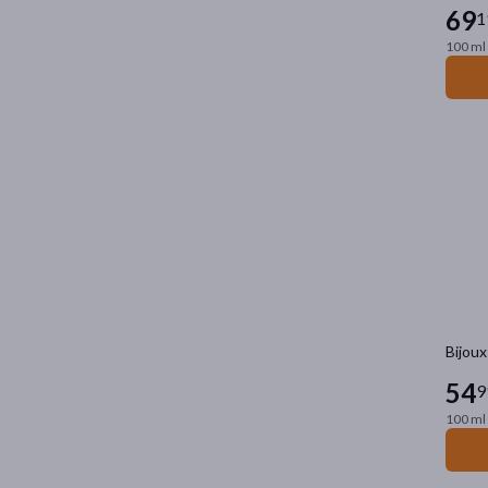
69
1
100 ml 
Bijoux
54
9
100 ml 