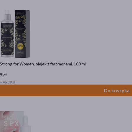
Strong for Women, olejek z feromonami, 100 ml
9 zł
= 46,39 zł
Do koszyka