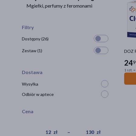
Mgiełki, perfumy z feromonami
Filtry
Dostępny
(26)
Zestaw
(1)
DOZ P
24
9
1 szt. =
Dostawa
Wysyłka
Odbiór w aptece
Cena
zł
–
zł