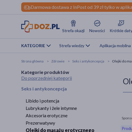
Darmowa dostawa z InPost od 39 zł tylko w aplika
Strefa okazji
Nowości
Krótkie dat
KATEGORIE
Strefa wiedzy
Aplikacja mobilna
Strona główna
Zdrowie
Seks i antykoncepcja
Olejki do m
Kategorie produktów
Do poprzedniej kategorii
Ol
Seks i antykoncepcja
Libido i potencja
Lubrykanty i żele intymne
Akcesoria erotyczne
Spons
Prezerwatywy
Produ
Olejki do masażu erotycznego