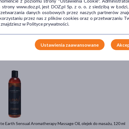
mencie z poziomu strony "Ustawienia Cookie". Administrat
trony www.doz.pl, jest DOZ.pl Sp. z o. o. z siedzibą w Łodzi,
przetwarzania danych osobowych przez naszych partnerów znajd
 korzystaniu przez nas z plików cookies oraz o przetwarzaniu
 znajdziesz w Polityce prywatności.
 Indiscrets Finger Play Gel, nawilżający żel do intymnych pieszczot, 30 ml
9 zł
= 190,97 zł
Ustawienia zaawansowane
Akcep
Do koszyka
te Earth Sensual Aromatherapy Massage Oil, olejek do masażu, 120 ml