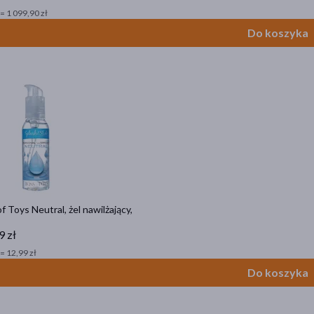
= 1 099,90 zł
Do koszyka
f Toys Neutral, żel nawilżający,
9 zł
= 12,99 zł
Do koszyka