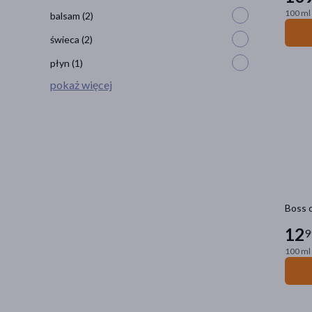
100 ml 
balsam
(2)
świeca
(2)
płyn
(1)
pokaż więcej
Boss o
12
9
100 ml 