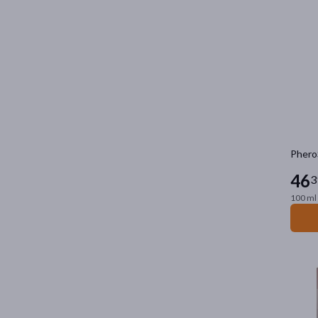
Phero
46
3
100 ml 