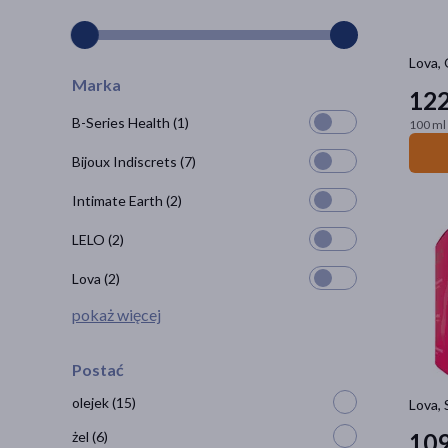
Lova, 
Marka
12
B-Series Health
(1)
100 ml 
Bijoux Indiscrets
(7)
Intimate Earth
(2)
LELO
(2)
Lova
(2)
pokaż więcej
Postać
olejek
(15)
Lova, 
żel
(6)
10