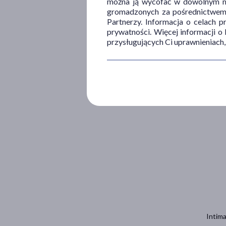
można ją wycofać w dowolnym mo
gromadzonych za pośrednictwem s
Partnerzy. Informacja o celach 
prywatności. Więcej informacji o
przysługujących Ci uprawnieniach,
Bijoux
57
2
100 ml 
Intima