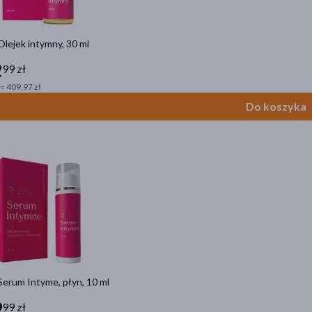
Olejek intymny, 30 ml
2
99 zł
= 409,97 zł
Do koszyka
Serum Intyme, płyn, 10 ml
9
99 zł