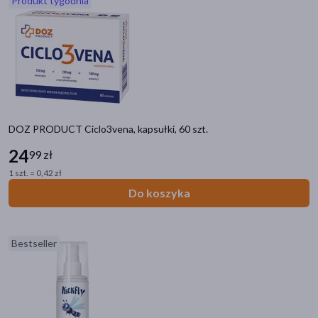
Produkt tygodnia
akijażu
Hit
DOZ PRODUCT Ciclo3vena, kapsułki, 60 szt.
24
99 zł
1 szt. = 0,42 zł
Do koszyka
Bestseller