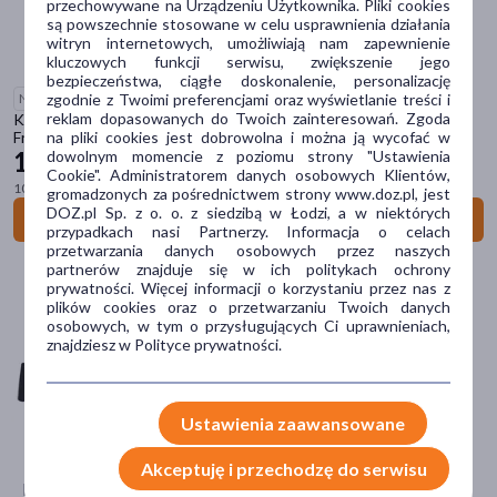
przechowywane na Urządzeniu Użytkownika. Pliki cookies
są powszechnie stosowane w celu usprawnienia działania
SKINIMAL D
witryn internetowych, umożliwiają nam zapewnienie
ZIELNIK DOZ
kluczowych funkcji serwisu, zwiększenie jego
bezpieczeństwa, ciągłe doskonalenie, personalizację
zgodnie z Twoimi preferencjami oraz wyświetlanie treści i
Niedostępne online
Filtry
reklam dopasowanych do Twoich zainteresowań. Zgoda
Kickfly VACO, płyn na komary, kleszcze, meszki, KIDS, Tropical
na pliki cookies jest dobrowolna i można ją wycofać w
Fruit,100 ml
14
dowolnym momencie z poziomu strony "Ustawienia
99 zł
Dostępny
(6)
Cookie". Administratorem danych osobowych Klientów,
100 ml = 14,99 zł
gromadzonych za pośrednictwem strony www.doz.pl, jest
Wysyłka 0 zł
(3)
DOZ.pl Sp. z o. o. z siedzibą w Łodzi, a w niektórych
Zobacz szczegóły
przypadkach nasi Partnerzy. Informacja o celach
Bestseller
(2)
przetwarzania danych osobowych przez naszych
partnerów znajduje się w ich politykach ochrony
prywatności. Więcej informacji o korzystaniu przez nas z
Ostatnie sztuki
(1)
plików cookies oraz o przetwarzaniu Twoich danych
NAJCZĘŚCIEJ WYBIERANE MARKI W KATEGORII: KICKFLY
osobowych, w tym o przysługujących Ci uprawnieniach,
znajdziesz w Polityce prywatności.
Dostawa
Wysyłka
Ustawienia zaawansowane
Odbiór w aptece
Akceptuję i przechodzę do serwisu
Cena
Kickfly to linia środków biobójczych, które skutecznie