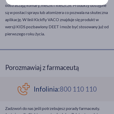
odstraszają komary, meszki i kleszcze. Produkty dostępne
są w postaci sprayu lub atomizera co pozwala na skuteczna
zł
–
zł
aplikację. W linii Kickfly VACO znajduje się produkt w
wersji KIDS pozbawiony DEET i może być stosowany już od
pierwszego roku życia.
Marka
Kickfly
(6)
Linia produktowa
Porozmawiaj z farmaceutą
Kickfly Fentilan Gel
(1)
Infolinia:
800 110 110
Zadzwoń do nas jeśli potrzebujesz porady farmaceuty.