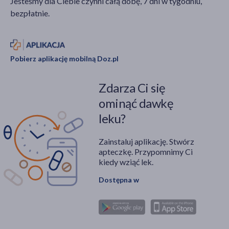
Jesteśmy dla Ciebie czynni całą dobę, 7 dni w tygodniu,
bezpłatnie.
Pobierz aplikację mobilną Doz.pl
Zdarza Ci się
ominąć dawkę
leku?
Zainstaluj aplikację. Stwórz
apteczkę. Przypomnimy Ci
kiedy wziąć lek.
Dostępna w