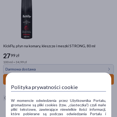
Kategorie produktów
Do poprzedniej kategorii
DOZkonałe Marki
ALE ACTIVE LIFE ENERGY
BOTAME
DOZ DAILY
KickFly, płyn na komary, kleszcze i meszki STRONG, 80 ml
DOZ MED
27
99 zł
DOZ PRODUCT
100 ml = 34,99 zł
ENILOME
Darmowa dostawa
ENTERIS
INTENO
Do koszyka
KICKFLY
Polityka prywatności cookie
ORTENIKA
PIKABU
Ostatnie sztuki
W momencie odwiedzenia przez Użytkownika Portalu,
PLAN BY DOZ
gromadzone są pliki cookies (tzw. „ciasteczka”) czyli małe
pliki tekstowe, zawierające niewielkie ilości informacji,
PURETIQA
które pobierane są podczas odwiedzania Portalu i
SALVITIS