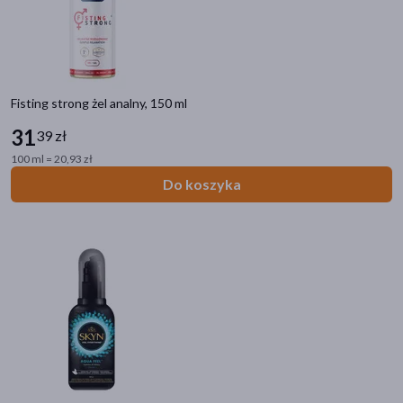
Fisting strong żel analny, 150 ml
31
39 zł
100 ml = 20,93 zł
Do koszyka