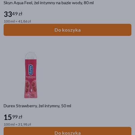
Skyn Aqua Feel, żel intymny na bazie wody, 80 ml
33
49 zł
100 ml = 41,86 zł
Do koszyka
Durex Strawberry, żel intymny, 50 ml
15
99 zł
100 ml = 31,98 zł
Do koszyka