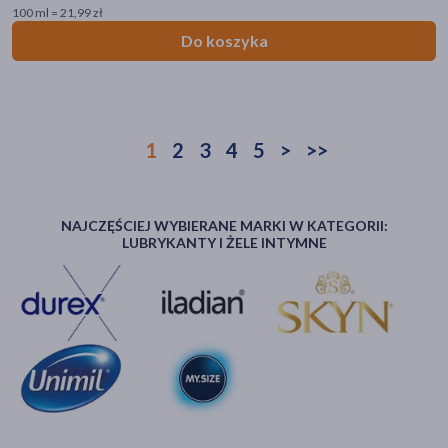
100 ml = 21,99 zł
Do koszyka
1
2
3
4
5
>
>>
NAJCZĘŚCIEJ WYBIERANE MARKI W KATEGORII:
LUBRYKANTY I ŻELE INTYMNE