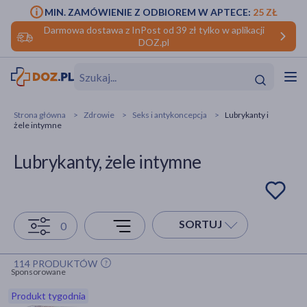
MIN. ZAMÓWIENIE Z ODBIOREM W APTECE:
25 ZŁ
Darmowa dostawa z InPost od 39 zł tylko w aplikacji
DOZ.pl
w
Hit
Hit
Strona główna
Zdrowie
Seks i antykoncepcja
Lubrykanty i
żele intymne
ofory
Lubrykanty, żele intymne
do makijażu
dzieci
ść
Hit
Hit
ące
rmową
kijażu
SORTUJ
0
ść
Hit
114 PRODUKTÓW
w
Hit
Hit
Sponsorowane
Produkt tygodnia
ść
Hit