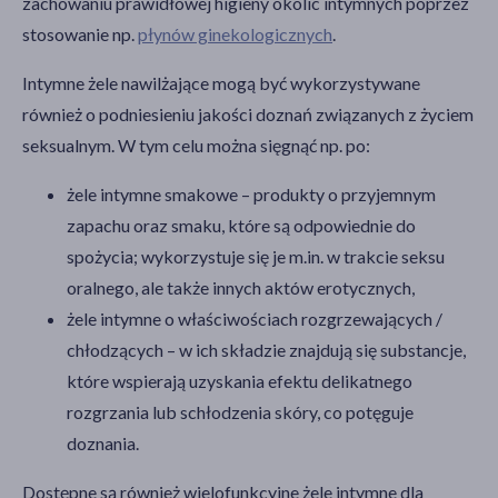
zachowaniu prawidłowej higieny okolic intymnych poprzez
stosowanie np.
płynów ginekologicznych
.
Intymne żele nawilżające mogą być wykorzystywane
również o podniesieniu jakości doznań związanych z życiem
seksualnym. W tym celu można sięgnąć np. po:
żele intymne smakowe – produkty o przyjemnym
zapachu oraz smaku, które są odpowiednie do
spożycia; wykorzystuje się je m.in. w trakcie seksu
oralnego, ale także innych aktów erotycznych,
żele intymne o właściwościach rozgrzewających /
chłodzących – w ich składzie znajdują się substancje,
które wspierają uzyskania efektu delikatnego
rozgrzania lub schłodzenia skóry, co potęguje
doznania.
Dostępne są również wielofunkcyjne żele intymne dla