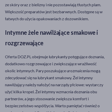
ze skóry oraz z bielizny i nie pozostawiają tłustych plam.
Większość preparatów jest bezbarwnych. Dostępne są w
łatwych do użycia opakowaniach z dozownikiem.
Intymne żele nawilżające smakowe i
rozgrzewające
Oferta DOZ.PL obejmuje lubrykanty potęgujące doznania,
dodatkowo rozgrzewające i zwiększające wrażliwość
okolic intymnych. Pary poszukujące urozmaicenia mogą
zdecydować się na lubrykant smakowy. Żel intymny
nawilżający należy nałożyć na narządy płciowe: wystarczy
użyć kilka kropel. Żel intymny wzmacnia doznania obu
partnerów, a jego stosowanie zwiększa komfort i
bezpieczeństwo współżycia. Warto pamiętać również o