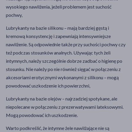
wysokiego nawilżenia, jeżeli problemem jest suchość
pochwy,
Lubrykanty na bazie silikonu – mają bardziej gęstą i
kremową konsystencję i zapewniają intensywniejsze
nawilżenie. Są odpowiednie także przy suchości pochwy czy
też podczas stosunków analnych. Używając tych żeli
intymnych, należy szczególnie dobrze zadbać o higienę po
stosunku. Nie należy po nie również sięgać w połączeniu z
akcesoriami erotycznymi wykonanymi z silikonu – mogą
powodować uszkodzenie ich powierzchni,
Lubrykanty na bazie olejów – najrzadziej spotykane, ale
niepolecane w połączeniu z prezerwatywami lateksowymi.
Mogą powodować ich uszkodzenie.
Warto podkreślić, że intymne żele nawilżające nie są