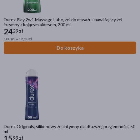
Durex Play 2w1 Massage Lube, żel do masażu i nawilżający żel
intymny z kojącym aloesem, 200 ml
24
39 zł
100 ml = 12,20 zł
Do koszyka
Durex Originals, silikonowy żel intymny dla dłuższej przyjemności, 50
ml
15
99 zł