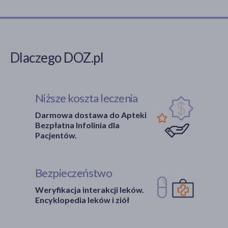
Dlaczego DOZ.pl
Niższe koszta leczenia
Darmowa dostawa do Apteki
Bezpłatna Infolinia dla
Pacjentów.
Bezpieczeństwo
Weryfikacja interakcji leków.
Encyklopedia leków i ziół