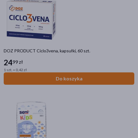
akijażu
DOZ PRODUCT Ciclo3vena, kapsułki, 60 szt.
Hit
24
99 zł
1 szt. = 0,42 zł
Do koszyka