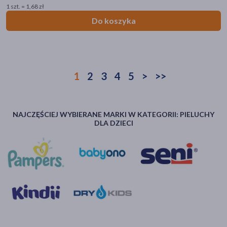
1 szt. = 1,68 zł
Do koszyka
1
2
3
4
5
>
>>
NAJCZĘŚCIEJ WYBIERANE MARKI W KATEGORII: PIELUCHY
DLA DZIECI