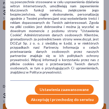
są powszechnie stosowane w celu usprawnienia działania
Pampers Night Pants 4 (9-15 kg), pieluchomajtki jednorazowe na
zł
–
zł
witryn internetowych, umożliwiają nam zapewnienie
noc, 25 szt.
kluczowych funkcji serwisu, zwiększenie jego
34
49 zł
bezpieczeństwa, ciągłe doskonalenie, personalizację
zgodnie z Twoimi preferencjami oraz wyświetlanie treści i
1 szt. = 1,38 zł
reklam dopasowanych do Twoich zainteresowań. Zgoda
Do koszyka
Marka
na pliki cookies jest dobrowolna i można ją wycofać w
dowolnym momencie z poziomu strony "Ustawienia
Cookie". Administratorem danych osobowych Klientów,
BabyOno
(11)
gromadzonych za pośrednictwem strony www.doz.pl, jest
DOZ.pl Sp. z o. o. z siedzibą w Łodzi, a w niektórych
Dry Kids
(2)
przypadkach nasi Partnerzy. Informacja o celach
przetwarzania danych osobowych przez naszych
Kindii
(3)
partnerów znajduje się w ich politykach ochrony
prywatności. Więcej informacji o korzystaniu przez nas z
Kit&Kit
(1)
plików cookies oraz o przetwarzaniu Twoich danych
osobowych, w tym o przysługujących Ci uprawnieniach,
znajdziesz w Polityce prywatności.
Lionelo
(4)
pokaż więcej
Dry Kids, pieluchomajtki, rozmiar XL (11-25 kg), 30 szt.
Ustawienia zaawansowane
Wiek
39
90 zł
Akceptuję i przechodzę do serwisu
dla dzieci
(110)
1 szt. = 1,33 zł
13-24 miesięcy
(38)
Do koszyka