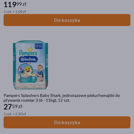
119
99 zł
1 szt. = 1,00 zł
Do koszyka
Pampers Splashers Baby Shark, jednorazowe pieluchomajtki do
pływania rozmiar 3 (6 - 11kg), 12 szt.
27
59 zł
1 szt. = 2,30 zł
Do koszyka