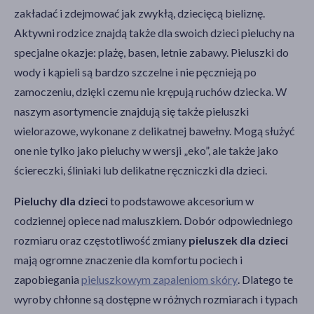
zakładać i zdejmować jak zwykłą, dziecięcą bieliznę.
Aktywni rodzice znajdą także dla swoich dzieci pieluchy na
specjalne okazje: plażę, basen, letnie zabawy. Pieluszki do
wody i kąpieli są bardzo szczelne i nie pęcznieją po
zamoczeniu, dzięki czemu nie krępują ruchów dziecka. W
naszym asortymencie znajdują się także pieluszki
wielorazowe, wykonane z delikatnej bawełny. Mogą służyć
one nie tylko jako pieluchy w wersji „eko”, ale także jako
ściereczki, śliniaki lub delikatne ręczniczki dla dzieci.
Pieluchy dla dzieci
to podstawowe akcesorium w
codziennej opiece nad maluszkiem. Dobór odpowiedniego
rozmiaru oraz częstotliwość zmiany
pieluszek dla dzieci
mają ogromne znaczenie dla komfortu pociech i
zapobiegania
pieluszkowym zapaleniom skóry
. Dlatego te
wyroby chłonne są dostępne w różnych rozmiarach i typach