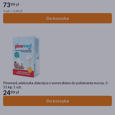
73
99 zł
1 szt. = 1,03 zł
Do koszyka
Pinemed, pieluszka dziecięca z woreczkiem do pobierania moczu, 5-
11 kg, 1 szt.
24
99 zł
Do koszyka