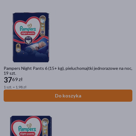
Pampers Night Pants 6 (15+ kg), pieluchomajtki jednorazowe na noc,
19 szt.
37
69 zł
1 szt. = 1,98 zł
Do koszyka
Kategorie produktów
Do poprzedniej kategorii
Pieluchy dla dzieci
Pieluchy jednorazowe