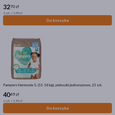
32
70 zł
1 szt. = 1,09 zł
Do koszyka
Pampers Harmonie 5, (11-16 kg), pieluszki jednorazowe, 21 szt.
40
49 zł
1 szt. = 1,93 zł
Do koszyka