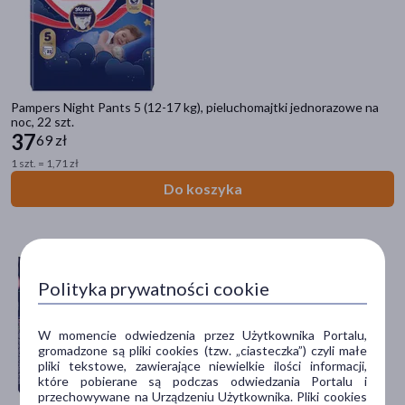
Pieluchy wielorazowe
Filtry
Dostępny
(96)
Pampers Night Pants 5 (12-17 kg), pieluchomajtki jednorazowe na
noc, 22 szt.
37
69 zł
Wysyłka 0 zł
(2)
1 szt. = 1,71 zł
Nowość
(5)
Do koszyka
Ostatnie sztuki
(16)
Dostawa
Polityka prywatności cookie
Wysyłka
Odbiór w aptece
W momencie odwiedzenia przez Użytkownika Portalu,
gromadzone są pliki cookies (tzw. „ciasteczka”) czyli małe
Cena
pliki tekstowe, zawierające niewielkie ilości informacji,
które pobierane są podczas odwiedzania Portalu i
przechowywane na Urządzeniu Użytkownika. Pliki cookies