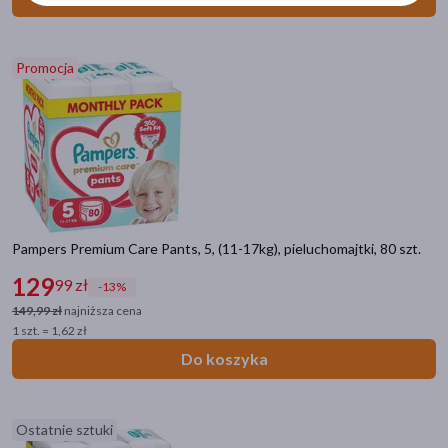
7-12 miesięcy
(36)
0-6 miesięcy
(31)
Promocja
25-36 miesięcy
(30)
pokaż więcej
Linia produktowa
Pampers Premium Care
(26)
Pampers Pants
(21)
Pampers Premium Care Pants, 5, (11-17kg), pieluchomajtki, 80 szt.
Pampers Active Baby
(13)
129
99 zł
-13%
Pampers Harmonie
(7)
149,99 zł
najniższa cena
1 szt. = 1,62 zł
BabyOno Take Care!
(6)
Do koszyka
pokaż więcej
Ostatnie sztuki