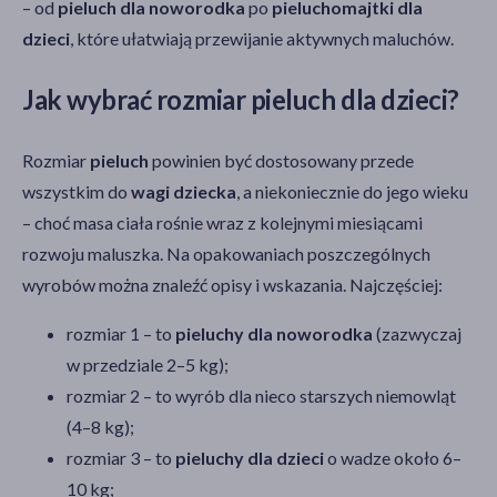
– od
pieluch dla noworodka
po
pieluchomajtki dla
dzieci
, które ułatwiają przewijanie aktywnych maluchów.
Jak wybrać rozmiar pieluch dla dzieci?
Rozmiar
pieluch
powinien być dostosowany przede
wszystkim do
wagi dziecka
, a niekoniecznie do jego wieku
– choć masa ciała rośnie wraz z kolejnymi miesiącami
rozwoju maluszka. Na opakowaniach poszczególnych
wyrobów można znaleźć opisy i wskazania. Najczęściej:
rozmiar 1 – to
pieluchy dla noworodka
(zazwyczaj
w przedziale 2–5 kg);
rozmiar 2 – to wyrób dla nieco starszych niemowląt
(4–8 kg);
rozmiar 3 – to
pieluchy dla dzieci
o wadze około 6–
10 kg;