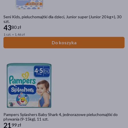
Seni Kids, pieluchomajtki dla dzieci, Junior super (Junior 20 kg+), 30
szt.
43
80 zł
1 szt. = 1,46 zł
Do koszyka
Pampers Splashers Baby Shark 4, jednorazowe pieluchomajtki do
pływania (9-15kg), 11 szt.
21
99 zł