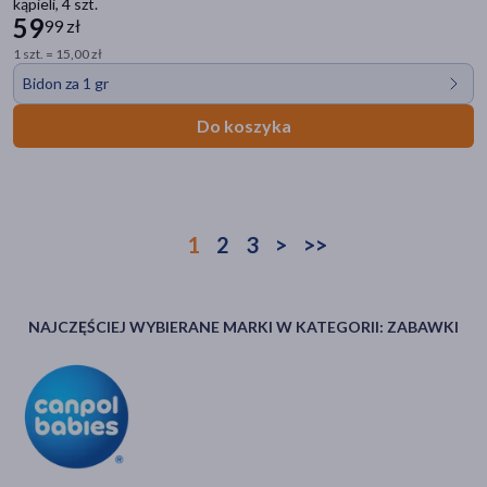
kąpieli, 4 szt.
59
99 zł
1 szt. = 15,00 zł
Bidon za 1 gr
Do koszyka
1
2
3
>
>>
NAJCZĘŚCIEJ WYBIERANE MARKI W KATEGORII: ZABAWKI