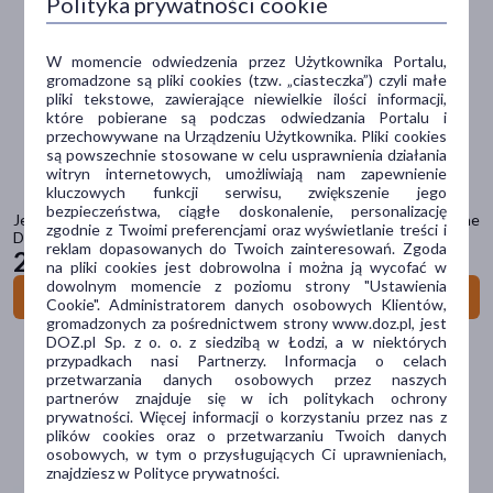
Polityka prywatności cookie
Gryzaki
Szczoteczki do zębów dla dzieci
Grzebyki
W momencie odwiedzenia przez Użytkownika Portalu,
gromadzone są pliki cookies (tzw. „ciasteczka”) czyli małe
Nożyczki
pliki tekstowe, zawierające niewielkie ilości informacji,
Naczynia i sztućce
które pobierane są podczas odwiedzania Portalu i
przechowywane na Urządzeniu Użytkownika. Pliki cookies
są powszechnie stosowane w celu usprawnienia działania
witryn internetowych, umożliwiają nam zapewnienie
Filtry
kluczowych funkcji serwisu, zwiększenie jego
bezpieczeństwa, ciągłe doskonalenie, personalizację
Dostępny
(62)
Jellystone Designs, wkład uzupełniający do butelek DIY, Glow in the
zgodnie z Twoimi preferencjami oraz wyświetlanie treści i
Dark, 1 szt.
reklam dopasowanych do Twoich zainteresowań. Zgoda
22
99 zł
Wysyłka 0 zł
(3)
na pliki cookies jest dobrowolna i można ją wycofać w
dowolnym momencie z poziomu strony "Ustawienia
Do koszyka
Ostatnie sztuki
(6)
Cookie". Administratorem danych osobowych Klientów,
gromadzonych za pośrednictwem strony www.doz.pl, jest
DOZ.pl Sp. z o. o. z siedzibą w Łodzi, a w niektórych
przypadkach nasi Partnerzy. Informacja o celach
Dostawa
przetwarzania danych osobowych przez naszych
partnerów znajduje się w ich politykach ochrony
Wysyłka
prywatności. Więcej informacji o korzystaniu przez nas z
plików cookies oraz o przetwarzaniu Twoich danych
Odbiór w aptece
osobowych, w tym o przysługujących Ci uprawnieniach,
znajdziesz w Polityce prywatności.
Cena