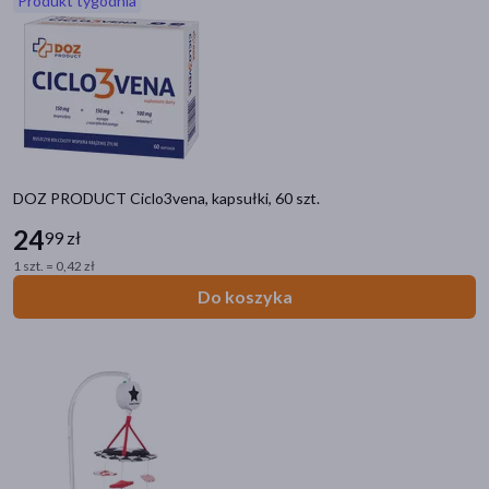
Produkt tygodnia
akijażu
Hit
DOZ PRODUCT Ciclo3vena, kapsułki, 60 szt.
24
99 zł
1 szt. = 0,42 zł
Do koszyka