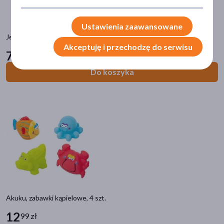
Ustawienia zaawansowane
zł
–
zł
Jellystone Designs, butelka sensoryczna DIY, granatowa, 1 szt.
Akceptuję i przechodzę do serwisu
76
49 zł
Do koszyka
Marka
Akuku
(13)
Canpol
(1)
Canpol Babies
(27)
InnoGIO Polska
(1)
Jellystone Designs
(17)
pokaż więcej
Akuku, zabawki kąpielowe, 4 szt.
12
99 zł