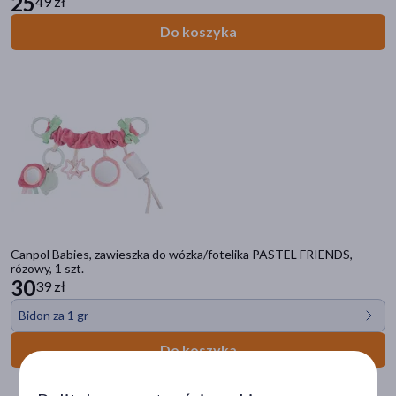
25
49 zł
Do koszyka
Kategorie produktów
Do poprzedniej kategorii
Akcesoria dziecięce
Myjki i gąbki
Śliniaki
Canpol Babies, zawieszka do wózka/fotelika PASTEL FRIENDS,
Zabawki
rózowy, 1 szt.
30
39 zł
Aspiratory do nosa
Smoczki
Bidon za 1 gr
Butelki do karmienia
Do koszyka
Termometry dla dzieci
Smoczki na butelkę