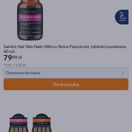
Bestseller
(2)
Zestaw
(12)
Dostawa
Salvitis Hair Skin Nails (Włosy Skóra Paznokcie), tabletki powlekane,
Wysyłka
60 szt.
79
99 zł
Odbiór w aptece
1 szt. = 1,33 zł
Cena
Darmowa dostawa
Do koszyka
zł
–
zł
Marka
Salvitis
(35)