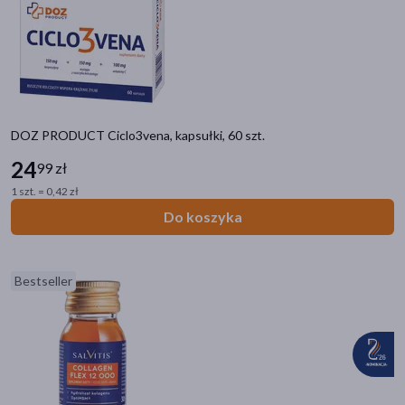
akijażu
DOZ PRODUCT Ciclo3vena, kapsułki, 60 szt.
Hit
24
99 zł
1 szt. = 0,42 zł
Do koszyka
Bestseller