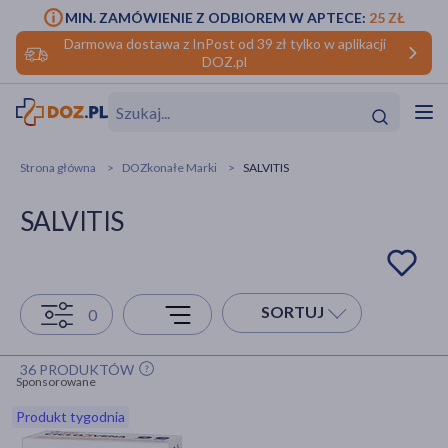
MIN. ZAMÓWIENIE Z ODBIOREM W APTECE:
25 ZŁ
Darmowa dostawa z InPost od 39 zł tylko w aplikacji
DOZ.pl
w
Hit
Hit
Strona główna
DOZkonałe Marki
SALVITIS
ofory
SALVITIS
do makijażu
dzieci
ść
Hit
Hit
ące
rmową
kijażu
SORTUJ
0
ść
Hit
36 PRODUKTÓW
Sponsorowane
w
Hit
Hit
Produkt tygodnia
ść
Hit