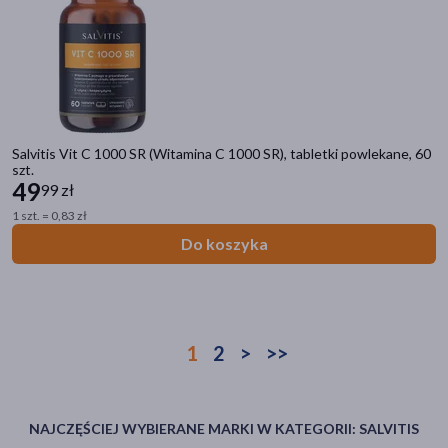
Salvitis Vit C 1000 SR (Witamina C 1000 SR), tabletki powlekane, 60
szt.
49
99 zł
1 szt. = 0,83 zł
Do koszyka
1
2
>
>>
NAJCZĘŚCIEJ WYBIERANE MARKI W KATEGORII: SALVITIS