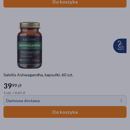
pokaż więcej
Do koszyka
Główne składniki
kolagen
(13)
cynk
(9)
kwas foliowy
(8)
kwas pantotenowy
(7)
miedź
(7)
pokaż więcej
Salvitis Ashwagandha, kapsułki, 60 szt.
Część ciała
39
99 zł
kości
(12)
1 szt. = 0,67 zł
Darmowa dostawa
paznokcie
(9)
włosy
(9)
Do koszyka
skóra
(9)