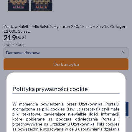
Płeć
Kobieta
(33)
Zestaw Salvitis Mix Salvitis Hyaluron 250, 15 szt. + Salvitis Collagen
12 000, 15 szt.
Mężczyzna
(31)
219
00 zł
1 szt. = 7,30 zł
Wiek
Darmowa dostawa
dla dorosłych
(33)
Do koszyka
dla młodzieży
(1)
Typ produktu
Polityka prywatności cookie
Suplement diety
(33)
Akcesoria
(2)
W momencie odwiedzenia przez Użytkownika Portalu,
gromadzone są pliki cookies (tzw. „ciasteczka”) czyli małe
pliki tekstowe, zawierające niewielkie ilości informacji,
Sposób aplikacji
które pobierane są podczas odwiedzania Portalu i
przechowywane na Urządzeniu Użytkownika. Pliki cookies
doustne
(33)
są powszechnie stosowane w celu usprawnienia działania