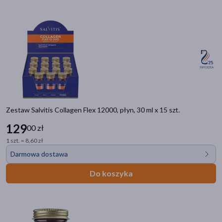
ENILOME
ENTERIS
INTENO
KICKFLY
ORTENIKA
PIKABU
PLAN BY DOZ
PURETIQA
Zestaw Salvitis Collagen Flex 12000, płyn, 30 ml x 15 szt.
SALVITIS
SKINIMAL D
129
00 zł
ZIELNIK DOZ
1 szt. = 8,60 zł
Darmowa dostawa
Filtry
Do koszyka
Dostępny
(34)
Wysyłka 0 zł
(22)
Znakomitość Roku
(10)