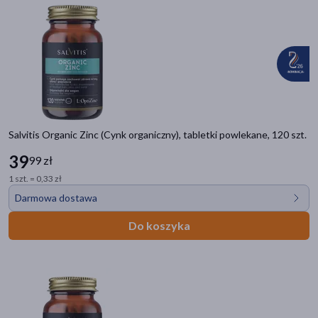
mięśnie
(6)
pokaż więcej
Specyfika
Dla wegan
(15)
Bez konserwantów
(7)
Dla wegetarian
(3)
Salvitis Organic Zinc (Cynk organiczny), tabletki powlekane, 120 szt.
Standaryzowane surowce
(2)
39
99 zł
Dla kobiet w ciąży
(1)
1 szt. = 0,33 zł
Darmowa dostawa
Pora stosowania
Do koszyka
na dzień
(32)
na noc
(32)
Smak
jabłkowy
(7)