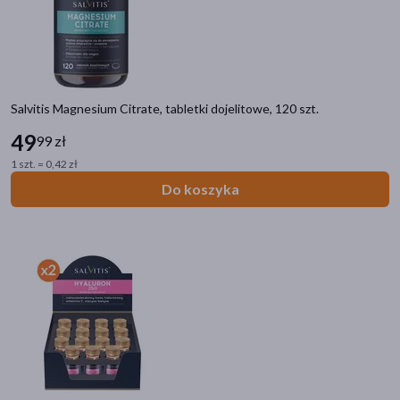
pomarańczowy
(6)
owocowy
(5)
Działanie/właściwości
Salvitis Magnesium Citrate, tabletki dojelitowe, 120 szt.
wzmacniające
(33)
49
99 zł
wspomagające
(33)
1 szt. = 0,42 zł
Do koszyka
Alergeny
ryby
(1)
Zalecenia żywieniowe
Bez laktozy
(14)
Bez glutenu
(14)
Bez dodatku cukru
(5)