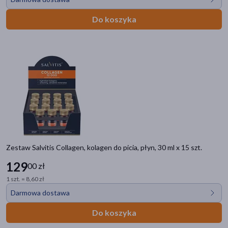
Do koszyka
Kategorie produktów
Do poprzedniej kategorii
Zestaw Salvitis Collagen, kolagen do picia, płyn, 30 ml x 15 szt.
DOZkonałe Marki
129
00 zł
ALE ACTIVE LIFE ENERGY
1 szt. = 8,60 zł
BOTAME
Darmowa dostawa
DOZ DAILY
Do koszyka
DOZ MED
DOZ PRODUCT