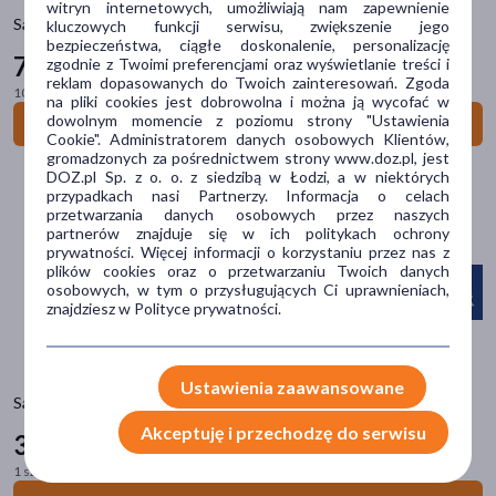
witryn internetowych, umożliwiają nam zapewnienie
Salvitis Pure Collagen 5 000, proszek, 150 g
kluczowych funkcji serwisu, zwiększenie jego
Postać
bezpieczeństwa, ciągłe doskonalenie, personalizację
79
99 zł
zgodnie z Twoimi preferencjami oraz wyświetlanie treści i
płyn
(15)
reklam dopasowanych do Twoich zainteresowań. Zgoda
100 g = 53,33 zł
na pliki cookies jest dobrowolna i można ją wycofać w
kapsułki
(8)
dowolnym momencie z poziomu strony "Ustawienia
Do koszyka
Cookie". Administratorem danych osobowych Klientów,
tabletka
(8)
gromadzonych za pośrednictwem strony www.doz.pl, jest
DOZ.pl Sp. z o. o. z siedzibą w Łodzi, a w niektórych
proszek
(2)
przypadkach nasi Partnerzy. Informacja o celach
przetwarzania danych osobowych przez naszych
saszetki
(1)
partnerów znajduje się w ich politykach ochrony
prywatności. Więcej informacji o korzystaniu przez nas z
plików cookies oraz o przetwarzaniu Twoich danych
Problem
osobowych, w tym o przysługujących Ci uprawnieniach,
znajdziesz w Polityce prywatności.
niedobór witamin
(8)
obniżona odporność
(5)
Ustawienia zaawansowane
przeciążone stawy
(4)
Salvitis Berberine, kapsułki, 60 szt.
odbudowa chrząstki stawowej
(4)
Akceptuję i przechodzę do serwisu
34
99 zł
zmęczenie
(3)
1 szt. = 0,58 zł