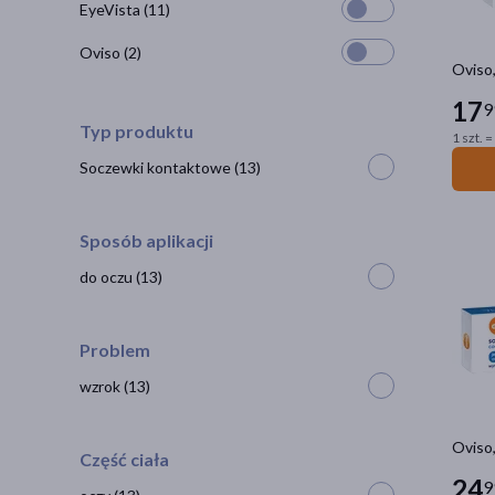
EyeVista
(11)
Oviso
(2)
Oviso
17
9
Typ produktu
1 szt. =
Soczewki kontaktowe
(13)
Sposób aplikacji
do oczu
(13)
Problem
wzrok
(13)
Oviso
Część ciała
24
9