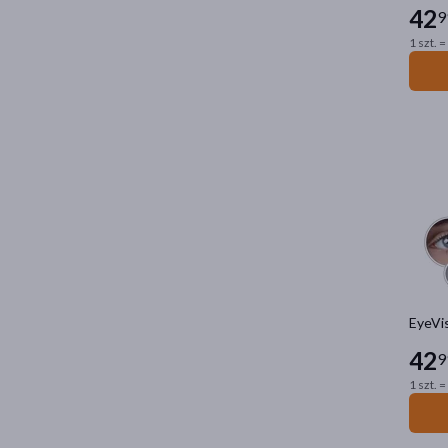
42
9
1 szt. =
EyeVis
42
9
1 szt. =