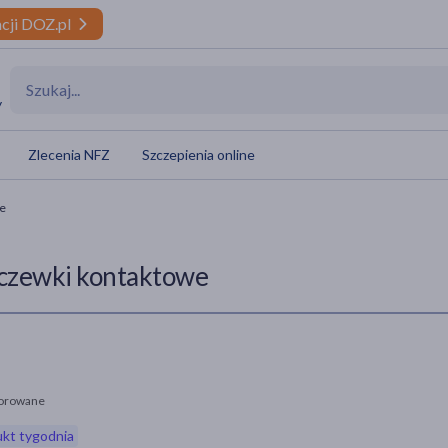
cji DOZ.pl
y
Zlecenia NFZ
Szczepienia online
e
czewki kontaktowe
orowane
kt tygodnia