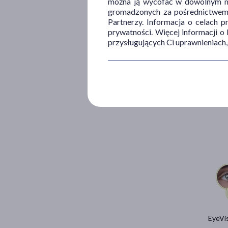
można ją wycofać w dowolnym mo
gromadzonych za pośrednictwem s
Partnerzy. Informacja o celach 
prywatności. Więcej informacji o
przysługujących Ci uprawnieniach,
EyeVis
42
9
1 szt. =
EyeVis