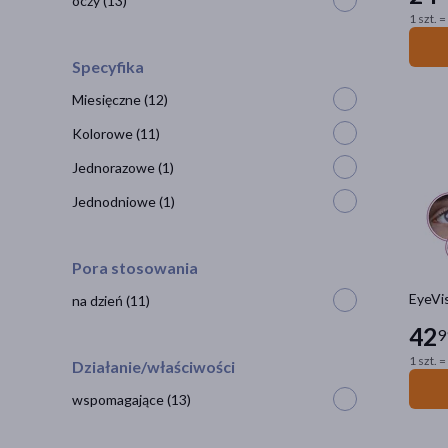
oczy
(13)
1 szt. =
Specyfika
Miesięczne
(12)
Kolorowe
(11)
Jednorazowe
(1)
Jednodniowe
(1)
Pora stosowania
EyeVis
na dzień
(11)
42
9
1 szt. =
Działanie/właściwości
wspomagające
(13)