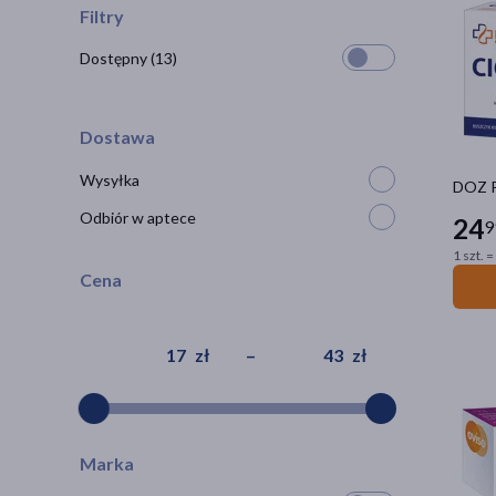
Filtry
Dostępny
(13)
Dostawa
Wysyłka
DOZ P
Odbiór w aptece
24
9
1 szt. =
Cena
zł
–
zł
Marka