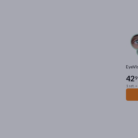
EyeVis
42
9
1 szt. =