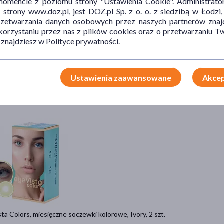
mencie z poziomu strony "Ustawienia Cookie". Administrat
trony www.doz.pl, jest DOZ.pl Sp. z o. o. z siedzibą w Łodzi,
przetwarzania danych osobowych przez naszych partnerów znajd
 korzystaniu przez nas z plików cookies oraz o przetwarzaniu
 znajdziesz w Polityce prywatności.
ta Colors, miesięczne soczewki kolorowe, Blue, 2 szt.
9 zł
 21,50 zł
Ustawienia zaawansowane
Akcep
Zobacz szczegó
ta Colors, miesięczne soczewki kolorowe, Ivory, 2 szt.