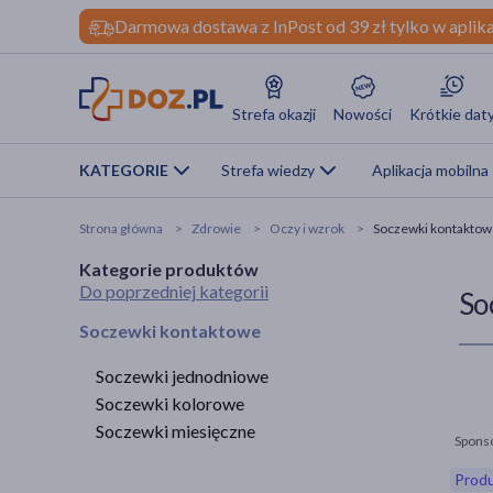
Darmowa dostawa z InPost od 39 zł tylko w aplika
Strefa okazji
Nowości
Krótkie dat
KATEGORIE
Strefa wiedzy
Aplikacja mobilna
Strona główna
Zdrowie
Oczy i wzrok
Soczewki kontaktow
Kategorie produktów
Do poprzedniej kategorii
So
Soczewki kontaktowe
Soczewki jednodniowe
Soczewki kolorowe
Soczewki miesięczne
Spons
Produ