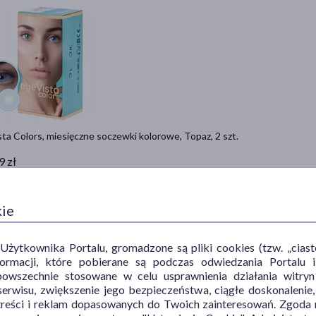
ta Colors, miesięczne soczewki kolorowe, Topaz, 2 szt.
9 zł
 21,50 zł
Zobacz szczegó
kie
ytkownika Portalu, gromadzone są pliki cookies (tzw. „ciastec
informacji, które pobierane są podczas odwiedzania Portal
powszechnie stosowane w celu usprawnienia działania witryn
erwisu, zwiększenie jego bezpieczeństwa, ciągłe doskonalenie
treści i reklam dopasowanych do Twoich zainteresowań. Zgoda n