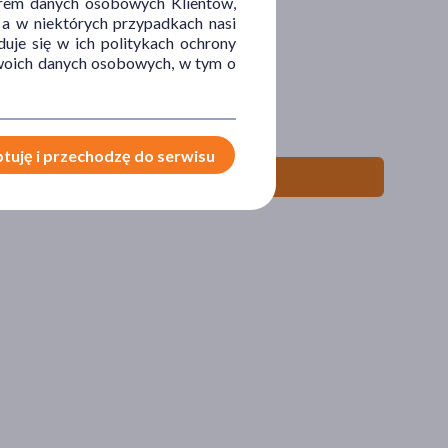
orem danych osobowych Klientów,
 a w niektórych przypadkach nasi
uje się w ich politykach ochrony
 Twoich danych osobowych, w tym o
tuję i przechodzę do serwisu
ły