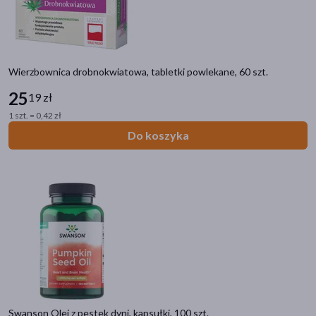
Wierzbownica drobnokwiatowa, tabletki powlekane, 60 szt.
25
19 zł
1 szt. = 0,42 zł
Do koszyka
Kategorie produktów
Swanson Olej z pestek dyni, kapsułki, 100 szt.