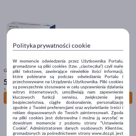
Dostawa
Wysyłka
Odbiór w aptece
Cena
Polityka prywatności cookie
W momencie odwiedzenia przez Użytkownika Portalu,
zł
–
zł
gromadzone są pliki cookies (tzw. „ciasteczka”) czyli małe
Gold Prost, kapsułki twarde, 60 szt.
pliki tekstowe, zawierające niewielkie ilości informacji,
które pobierane są podczas odwiedzania Portalu i
54
49 zł
przechowywane na Urządzeniu Użytkownika. Pliki cookies
Marka
są powszechnie stosowane w celu usprawnienia działania
1 szt. = 0,91 zł
witryn internetowych, umożliwiają nam zapewnienie
kluczowych funkcji serwisu, zwiększenie jego
Do koszyka
ALLNUTRITION
(1)
bezpieczeństwa, ciągłe doskonalenie, personalizację
zgodnie z Twoimi preferencjami oraz wyświetlanie treści i
APO
(1)
reklam dopasowanych do Twoich zainteresowań. Zgoda
na pliki cookies jest dobrowolna i można ją wycofać w
Aboca
(1)
dowolnym momencie z poziomu strony "Ustawienia
Cookie". Administratorem danych osobowych Klientów,
gromadzonych za pośrednictwem strony www.doz.pl, jest
Anusir
(1)