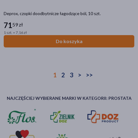
Deprox, czopki doodbytnicze łagodzące ból, 10 szt.
71
59 zł
1 szt. = 7,16 zł
Do koszyka
1
2
3
>
>>
NAJCZĘŚCIEJ WYBIERANE MARKI W KATEGORII: PROSTATA