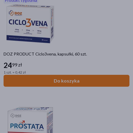
Produkt tygodnia
akijażu
Hit
DOZ PRODUCT Ciclo3vena, kapsułki, 60 szt.
24
99 zł
1 szt. = 0,42 zł
Do koszyka