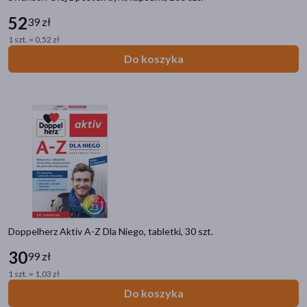
Do poprzedniej kategorii
52
39 zł
Układ moczowo-płciowy
1 szt. = 0,52 zł
Do koszyka
Infekcje intymne
Infekcje dróg moczowych
Probiotyki ginekologiczne
Suchość pochwy
Prostata
Kamica nerkowa
Nietrzymanie moczu
Filtry
Dostępny
(64)
Doppelherz Aktiv A-Z Dla Niego, tabletki, 30 szt.
30
99 zł
Wysyłka 0 zł
(2)
1 szt. = 1,03 zł
Zestaw
(3)
Do koszyka