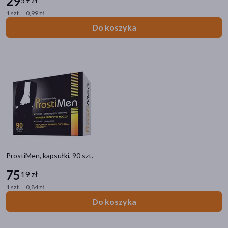
29
1 szt. = 0,99 zł
Do koszyka
ProstiMen, kapsułki, 90 szt.
75
19 zł
1 szt. = 0,84 zł
Do koszyka