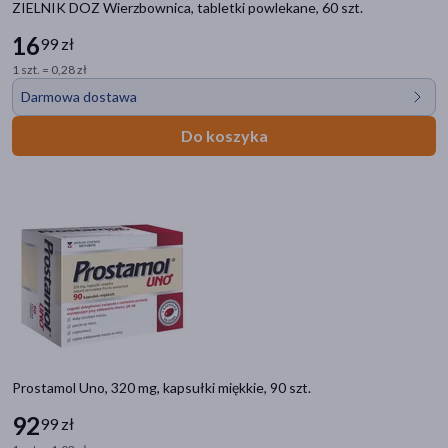
ZIELNIK DOZ Wierzbownica, tabletki powlekane, 60 szt.
16
99 zł
1 szt. = 0,28 zł
Darmowa dostawa
Do koszyka
Prostamol Uno, 320 mg, kapsułki miękkie, 90 szt.
92
99 zł