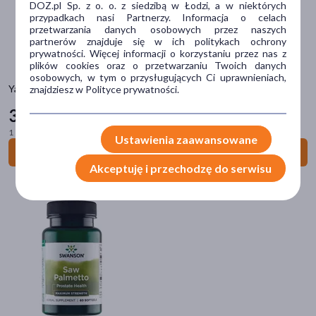
DOZ.pl Sp. z o. o. z siedzibą w Łodzi, a w niektórych
przypadkach nasi Partnerzy. Informacja o celach
Aura Herbals
(1)
przetwarzania danych osobowych przez naszych
partnerów znajduje się w ich politykach ochrony
pokaż więcej
prywatności. Więcej informacji o korzystaniu przez nas z
plików cookies oraz o przetwarzaniu Twoich danych
Typ produktu
osobowych, w tym o przysługujących Ci uprawnieniach,
Yango Wierzbownica dla mężczyzn, kapsułki, 90 szt.
znajdziesz w Polityce prywatności.
Suplement diety
(52)
30
29 zł
Lek bez recepty
(7)
1 szt. = 0,34 zł
Ustawienia zaawansowane
Wyrób medyczny
(6)
Do koszyka
Akceptuję i przechodzę do serwisu
Test diagnostyczny
(3)
Zioła
(2)
Postać
kapsułki
(44)
tabletka
(11)
ziele
(4)