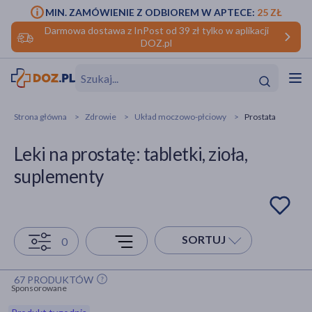
MIN. ZAMÓWIENIE Z ODBIOREM W APTECE:
25 ZŁ
Darmowa dostawa z InPost od 39 zł tylko w aplikacji
DOZ.pl
w
Hit
Hit
Strona główna
Zdrowie
Układ moczowo-płciowy
Prostata
ofory
Leki na prostatę: tabletki, zioła,
do makijażu
dzieci
ść
Hit
Hit
suplementy
ące
rmową
kijażu
ść
Hit
SORTUJ
0
w
Hit
Hit
67 PRODUKTÓW
Sponsorowane
ść
Hit