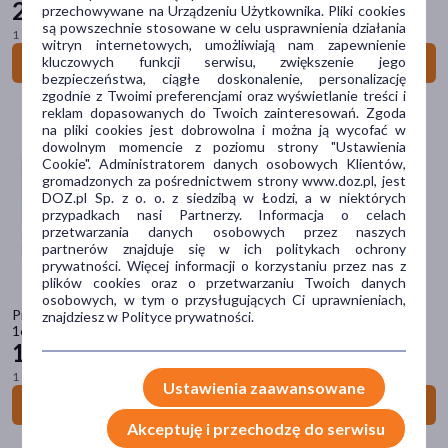
tabletka
(6)
22
99 zł
przechowywane na Urządzeniu Użytkownika. Pliki cookies
są powszechnie stosowane w celu usprawnienia działania
płyn
(5)
1 szt. = 0,38 zł
witryn internetowych, umożliwiają nam zapewnienie
kluczowych funkcji serwisu, zwiększenie jego
Do koszyka
pastylki
(4)
bezpieczeństwa, ciągłe doskonalenie, personalizację
zgodnie z Twoimi preferencjami oraz wyświetlanie treści i
saszetki
(4)
reklam dopasowanych do Twoich zainteresowań. Zgoda
na pliki cookies jest dobrowolna i można ją wycofać w
pokaż więcej
dowolnym momencie z poziomu strony "Ustawienia
Cookie". Administratorem danych osobowych Klientów,
Problem
gromadzonych za pośrednictwem strony www.doz.pl, jest
DOZ.pl Sp. z o. o. z siedzibą w Łodzi, a w niektórych
obniżona odporność
(33)
przypadkach nasi Partnerzy. Informacja o celach
przetwarzania danych osobowych przez naszych
niedobór witamin
(16)
partnerów znajduje się w ich politykach ochrony
prywatności. Więcej informacji o korzystaniu przez nas z
niedobór minerałów
(13)
plików cookies oraz o przetwarzaniu Twoich danych
osobowych, w tym o przysługujących Ci uprawnieniach,
zmęczenie
(6)
Prenalen Gardło z maliną i propolisem, pastylki do ssania bez cukru,
znajdziesz w Polityce prywatności.
16 szt.
osłabienie
(2)
18
39 zł
pokaż więcej
1 szt. = 1,15 zł
Ustawienia zaawansowane
Do koszyka
Główne składniki
Akceptuję i przechodzę do serwisu
cynk
(7)