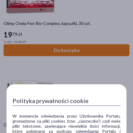
zł
–
zł
Olimp Chela-Ferr Bio-Complex, kapsułki, 30 szt.
19
Marka
79 zł
1 szt. = 0,66 zł
Aliness Health'N'Beauty
(1)
Do koszyka
Apipregna
(1)
Bioaron
(1)
Biofer
(2)
Composita
(1)
Polityka prywatności cookie
pokaż więcej
Postać
W momencie odwiedzenia przez Użytkownika Portalu,
gromadzone są pliki cookies (tzw. „ciasteczka”) czyli małe
kapsułki
(13)
Olimp Calcium D3 Forte, tabletki powlekane, 60 szt.
pliki tekstowe, zawierające niewielkie ilości informacji,
które pobierane są podczas odwiedzania Portalu i