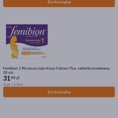
Do koszyka
Femibion 1 Wczesna ciąża Kwas Foliowy Plus, tabletki powlekane,
28 szt.
31
99 zł
1 szt. = 1,14 zł
Do koszyka