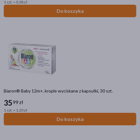
1 szt. = 0,38 zł
Do koszyka
Biaron® Baby 12m+, krople wyciskane z kapsułki, 30 szt.
35
99 zł
Kategorie produktów
1 szt. = 1,20 zł
Do poprzedniej kategorii
Do koszyka
Zdrowie w ciąży
Mdłości i nudności