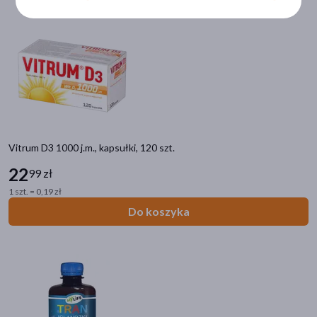
DHA
(7)
kwas foliowy
(7)
kwasy omega-3
(7)
olej rybi
(6)
pokaż więcej
Specyfika
Vitrum D3 1000 j.m., kapsułki, 120 szt.
Dla kobiet w ciąży
(31)
22
99 zł
1 szt. = 0,19 zł
Dla kobiet karmiących
(24)
Do koszyka
Dla wegan
(4)
Dla diabetyków
(2)
Dla wegetarian
(2)
pokaż więcej
Działanie/właściwości