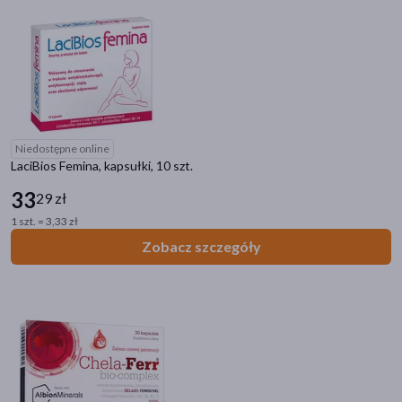
Zaparcia i wzdęcia
Układ moczowo-płciowy
Odporność w ciąży
Filtry
Dostępny
(33)
Niedostępne online
LaciBios Femina, kapsułki, 10 szt.
Wysyłka 0 zł
(1)
33
29 zł
Znakomitość Roku
(4)
1 szt. = 3,33 zł
Zobacz szczegóły
Dostawa
Odbiór w aptece
Wysyłka
Cena