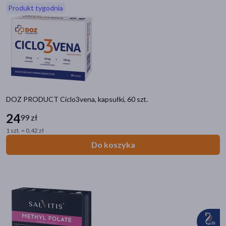
Produkt tygodnia
akijażu
Hit
DOZ PRODUCT Ciclo3vena, kapsułki, 60 szt.
24
99 zł
1 szt. = 0,42 zł
Do koszyka