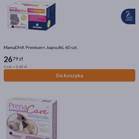
MamaDHA Premium+, kapsułki, 60 szt.
26
79 zł
1 szt. = 0,45 zł
Do koszyka