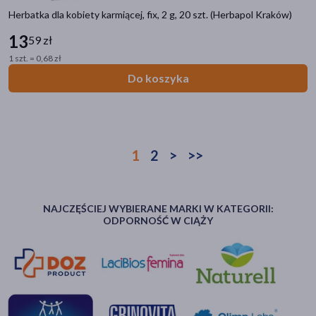
Herbatka dla kobiety karmiącej, fix, 2 g, 20 szt. (Herbapol Kraków)
13
59 zł
1 szt. = 0,68 zł
Do koszyka
1
2
>
>>
NAJCZĘŚCIEJ WYBIERANE MARKI W KATEGORII:
ODPORNOŚĆ W CIĄŻY