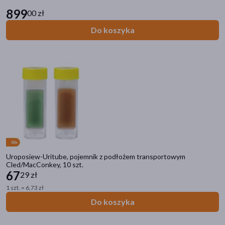
899
00 zł
Do koszyka
Uroposiew-Uritube, pojemnik z podłożem transportowym
Cled/MacConkey, 10 szt.
67
29 zł
1 szt. = 6,73 zł
Do koszyka