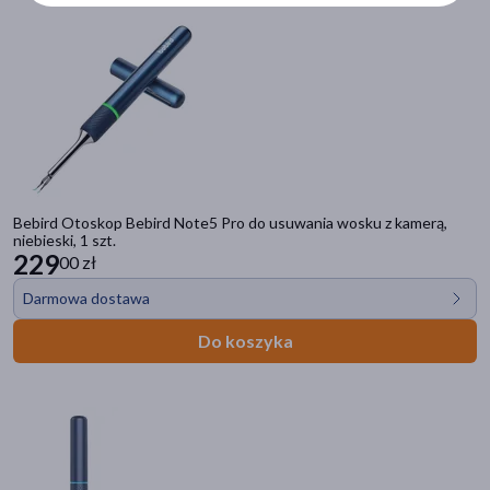
Hasco-lek
(1)
Littmann
(6)
pokaż więcej
Linia produktowa
Natura Stomahesive
(1)
Bebird Otoskop Bebird Note5 Pro do usuwania wosku z kamerą,
niebieski, 1 szt.
229
00 zł
Darmowa dostawa
Do koszyka