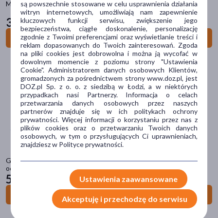
są powszechnie stosowane w celu usprawnienia działania
MDF 777I Infant-jasnybłękit (MDF 3) Stetoskop neonatologiczny
witryn internetowych, umożliwiają nam zapewnienie
346
kluczowych funkcji serwisu, zwiększenie jego
99 zł
Dostawa
bezpieczeństwa, ciągłe doskonalenie, personalizację
zgodnie z Twoimi preferencjami oraz wyświetlanie treści i
Do koszyka
Wysyłka
reklam dopasowanych do Twoich zainteresowań. Zgoda
na pliki cookies jest dobrowolna i można ją wycofać w
Odbiór w aptece
dowolnym momencie z poziomu strony "Ustawienia
Cookie". Administratorem danych osobowych Klientów,
Cena
gromadzonych za pośrednictwem strony www.doz.pl, jest
DOZ.pl Sp. z o. o. z siedzibą w Łodzi, a w niektórych
przypadkach nasi Partnerzy. Informacja o celach
przetwarzania danych osobowych przez naszych
zł
–
zł
partnerów znajduje się w ich politykach ochrony
prywatności. Więcej informacji o korzystaniu przez nas z
plików cookies oraz o przetwarzaniu Twoich danych
osobowych, w tym o przysługujących Ci uprawnieniach,
znajdziesz w Polityce prywatności.
Marka
GIMA Respiprogram - Trenażer oddechu Aparat do ćwiczeń
oddechowych
Bebird
(6)
59
29 zł
Ustawienia zaawansowane
EL-COMP
(2)
Do koszyka
Akceptuję i przechodzę do serwisu
GIMA
(11)