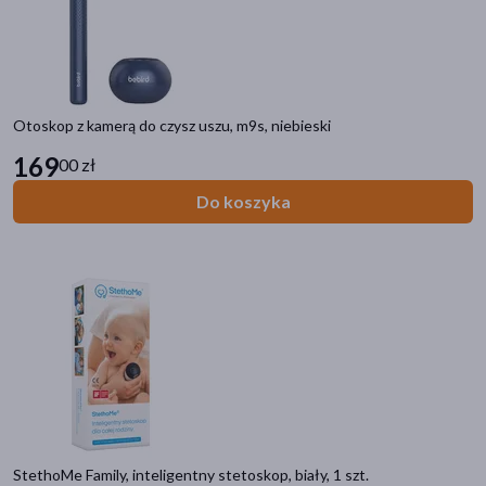
Otoskop z kamerą do czysz uszu, m9s, niebieski
169
00 zł
Do koszyka
StethoMe Family, inteligentny stetoskop, biały, 1 szt.