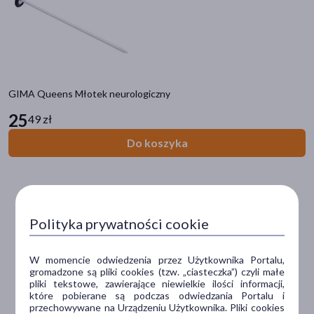
Kategorie produktów
Do poprzedniej kategorii
GIMA Queens Młotek neurologiczny
Sprzęt specjalistyczny
25
49 zł
Młotki neurologiczne
Do koszyka
Otoskopy
Stetoskopy
Torby, kosmetyczki medyczne
Polityka prywatności cookie
Filtry
Dostępny
(36)
W momencie odwiedzenia przez Użytkownika Portalu,
gromadzone są pliki cookies (tzw. „ciasteczka”) czyli małe
Wysyłka 0 zł
(2)
pliki tekstowe, zawierające niewielkie ilości informacji,
które pobierane są podczas odwiedzania Portalu i
Zestaw
(6)
przechowywane na Urządzeniu Użytkownika. Pliki cookies