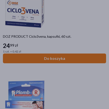
akijażu
DOZ PRODUCT Ciclo3vena, kapsułki, 60 szt.
Hit
24
99 zł
1 szt. = 0,42 zł
Do koszyka