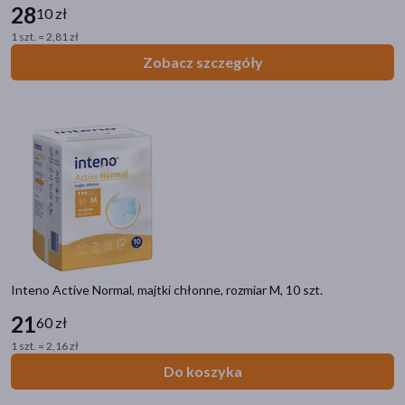
28
10 zł
1 szt. = 2,81 zł
Zobacz szczegóły
Inteno Active Normal, majtki chłonne, rozmiar M, 10 szt.
21
60 zł
1 szt. = 2,16 zł
Do koszyka