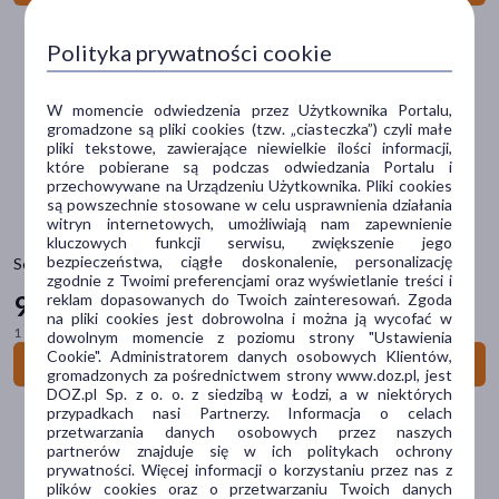
Ostatnie sztuki
(5)
Polityka prywatności cookie
Dostawa
W momencie odwiedzenia przez Użytkownika Portalu,
Wysyłka
gromadzone są pliki cookies (tzw. „ciasteczka”) czyli małe
pliki tekstowe, zawierające niewielkie ilości informacji,
Odbiór w aptece
które pobierane są podczas odwiedzania Portalu i
przechowywane na Urządzeniu Użytkownika. Pliki cookies
są powszechnie stosowane w celu usprawnienia działania
Cena
witryn internetowych, umożliwiają nam zapewnienie
kluczowych funkcji serwisu, zwiększenie jego
bezpieczeństwa, ciągłe doskonalenie, personalizację
Seni Active Classic, majtki chłonne, extra large, 30 szt.
zgodnie z Twoimi preferencjami oraz wyświetlanie treści i
zł
–
zł
reklam dopasowanych do Twoich zainteresowań. Zgoda
98
40 zł
na pliki cookies jest dobrowolna i można ją wycofać w
1 szt. = 3,28 zł
dowolnym momencie z poziomu strony "Ustawienia
Cookie". Administratorem danych osobowych Klientów,
Do koszyka
Marka
gromadzonych za pośrednictwem strony www.doz.pl, jest
DOZ.pl Sp. z o. o. z siedzibą w Łodzi, a w niektórych
przypadkach nasi Partnerzy. Informacja o celach
INTENO
(13)
przetwarzania danych osobowych przez naszych
partnerów znajduje się w ich politykach ochrony
Seni
(90)
prywatności. Więcej informacji o korzystaniu przez nas z
plików cookies oraz o przetwarzaniu Twoich danych