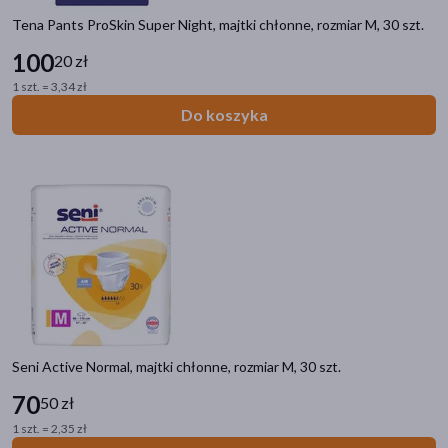
TENA TENA Men Pants Plus
(8)
Tena Pants ProSkin Super Night, majtki chłonne, rozmiar M, 30 szt.
pokaż więcej
100
20 zł
1 szt. = 3,34 zł
Do koszyka
Seni Active Normal, majtki chłonne, rozmiar M, 30 szt.
70
50 zł
1 szt. = 2,35 zł