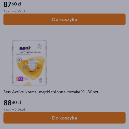
87
60 zł
1 szt. = 2,92 zł
Do koszyka
Seni Active Normal, majtki chłonne, rozmiar XL, 30 szt.
88
80 zł
1 szt. = 2,96 zł
Do koszyka