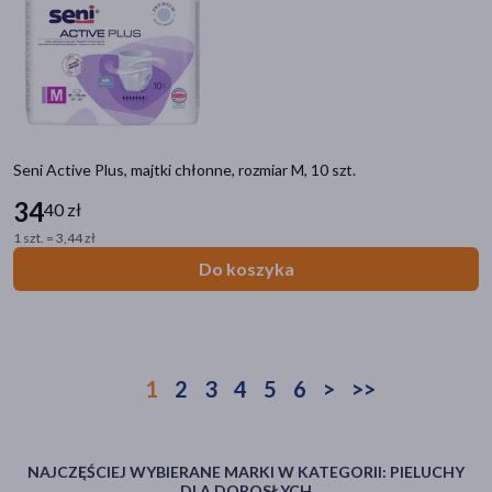
Seni Active Plus, majtki chłonne, rozmiar M, 10 szt.
34
40 zł
1 szt. = 3,44 zł
Do koszyka
1
2
3
4
5
6
>
>>
NAJCZĘŚCIEJ WYBIERANE MARKI W KATEGORII: PIELUCHY
DLA DOROSŁYCH