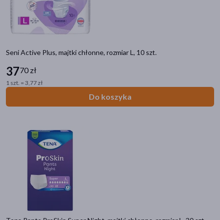
Seni Active Plus, majtki chłonne, rozmiar L, 10 szt.
37
70 zł
1 szt. = 3,77 zł
Do koszyka