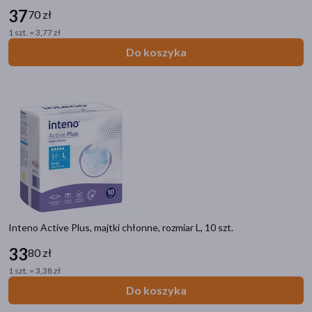
37
70 zł
1 szt. = 3,77 zł
Do koszyka
Inteno Active Plus, majtki chłonne, rozmiar L, 10 szt.
33
80 zł
1 szt. = 3,38 zł
Do koszyka