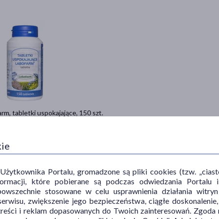
rm, tabletki uspokajające, 150 szt.
9 zł
 0,27 zł
kie
Do koszyka
ytkownika Portalu, gromadzone są pliki cookies (tzw. „ciastec
informacji, które pobierane są podczas odwiedzania Portal
powszechnie stosowane w celu usprawnienia działania witryn
erwisu, zwiększenie jego bezpieczeństwa, ciągłe doskonalenie
treści i reklam dopasowanych do Twoich zainteresowań. Zgoda n