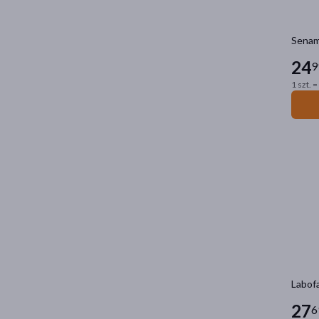
Senami
24
9
1 szt. =
Labofa
27
6