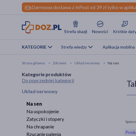
Darmowa dostawa z InPost od 39 zł tylko w aplika
Strefa okazji
Nowości
Krótkie dat
KATEGORIE
Strefa wiedzy
Aplikacja mobilna
Strona główna
Zdrowie
Układ nerwowy
Na sen
Kategorie produktów
Do poprzedniej kategorii
Ta
Układ nerwowy
Na sen
Na uspokojenie
Zatyczki i stopery
Spons
Na chrapanie
Produ
Rzucanie palenia