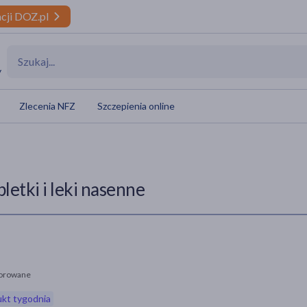
cji DOZ.pl
y
Zlecenia NFZ
Szczepienia online
bletki i leki nasenne
orowane
kt tygodnia