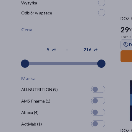
Wysyłka
Odbiór w aptece
DOZ Pr
29
9
Cena
1 szt. =
D
zł
–
zł
Marka
ALLNUTRITION
(9)
AMS Pharma
(1)
Aboca
(4)
Activlab
(1)
DOZ P