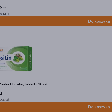
9 zł
 0,14 zł
Do koszyka
oduct Positin, tabletki, 30 szt.
zł
 0,27 zł
Do koszyka