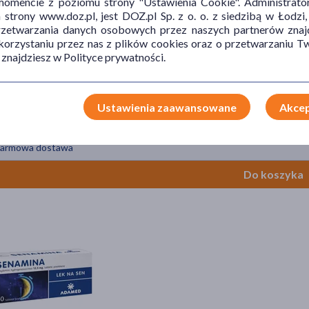
mencie z poziomu strony "Ustawienia Cookie". Administrat
trony www.doz.pl, jest DOZ.pl Sp. z o. o. z siedzibą w Łodzi,
przetwarzania danych osobowych przez naszych partnerów znajd
 korzystaniu przez nas z plików cookies oraz o przetwarzaniu
 znajdziesz w Polityce prywatności.
roduct Senocalm Melatonina, spray, 30 ml
Ustawienia zaawansowane
Akcep
9 zł
= 56,63 zł
armowa dostawa
Do koszyka