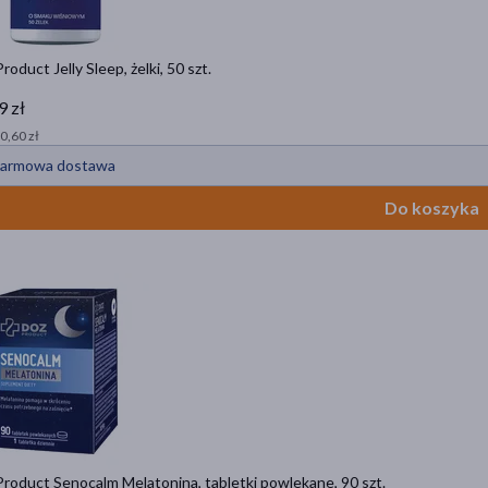
oduct Jelly Sleep, żelki, 50 szt.
9 zł
 0,60 zł
armowa dostawa
Do koszyka
roduct Senocalm Melatonina, tabletki powlekane, 90 szt.