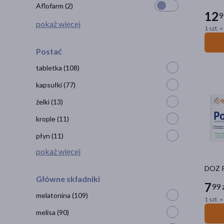
Aflofarm
(2)
12
9
pokaż więcej
1 szt. =
Postać
tabletka
(108)
kapsułki
(77)
żelki
(13)
krople
(11)
płyn
(11)
pokaż więcej
DOZ Pr
Główne składniki
7
99 
melatonina
(109)
1 szt. =
melisa
(90)