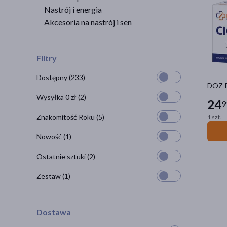
Nastrój i energia
Akcesoria na nastrój i sen
Filtry
Dostępny
(233)
DOZ P
Wysyłka 0 zł
(2)
24
9
Znakomitość Roku
(5)
1 szt. =
Nowość
(1)
Ostatnie sztuki
(2)
Zestaw
(1)
Dostawa