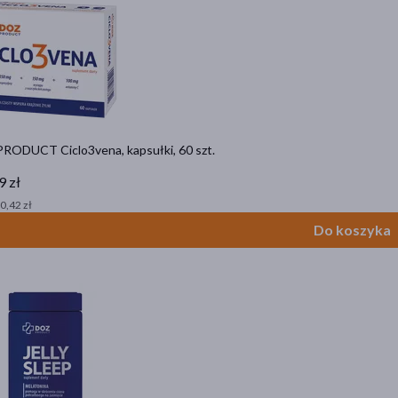
RODUCT Ciclo3vena, kapsułki, 60 szt.
9 zł
 0,42 zł
Do koszyka