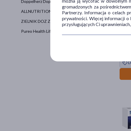
można ją wycofać w dowolnym mo
Doppelherz Doppelherz Aktiv
(2)
gromadzonych za pośrednictwem s
ALLNUTRITION AllDeynn
(2)
Partnerzy. Informacja o celach 
prywatności. Więcej informacji o
ZIELNIK DOZ Zioła w tabletkach
(1)
przysługujących Ci uprawnieniach,
Pureo Health Life Balance
(1)
DOZ P
16
9
100 ml 
D