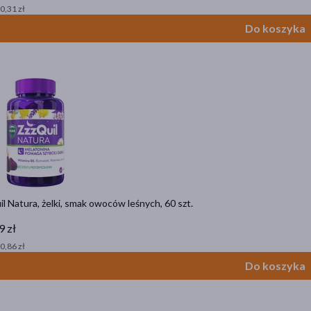
 0,31 zł
Do koszyka
l Natura, żelki, smak owoców leśnych, 60 szt.
9 zł
 0,86 zł
Do koszyka