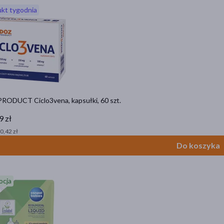
kt tygodnia
RODUCT Ciclo3vena, kapsułki, 60 szt.
9 zł
 0,42 zł
Do koszyka
ocja