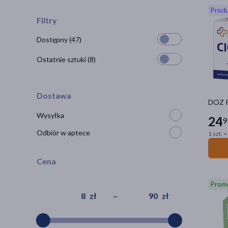
Produ
Filtry
Dostępny
(47)
Ostatnie sztuki
(8)
Dostawa
DOZ P
Wysyłka
24
9
Odbiór w aptece
1 szt. =
Cena
Prom
zł
–
zł