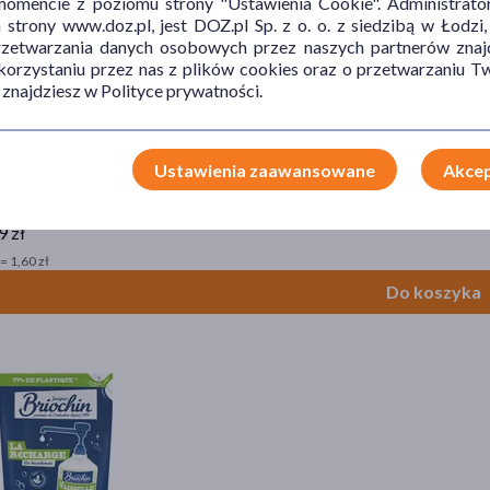
mencie z poziomu strony "Ustawienia Cookie". Administrat
trony www.doz.pl, jest DOZ.pl Sp. z o. o. z siedzibą w Łodzi,
przetwarzania danych osobowych przez naszych partnerów znajd
 korzystaniu przez nas z plików cookies oraz o przetwarzaniu
 znajdziesz w Polityce prywatności.
Ustawienia zaawansowane
Akcep
ergamotka, Werbena, Bazylia, płyn do mycia naczyń, 750 ml
9 zł
= 1,60 zł
Do koszyka