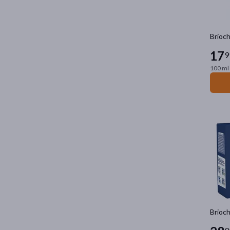
Brioch
17
9
100 ml 
Brioch