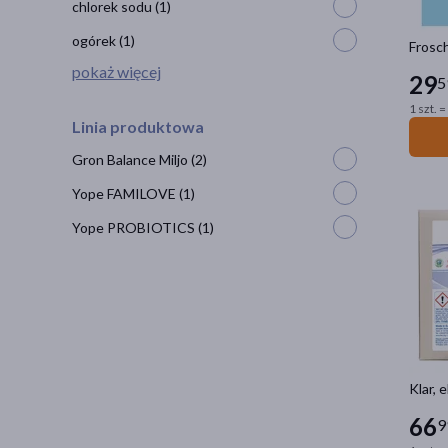
chlorek sodu
(1)
ogórek
(1)
Frosch
pokaż więcej
29
5
1 szt. =
Linia produktowa
Gron Balance Miljo
(2)
Yope FAMILOVE
(1)
Yope PROBIOTICS
(1)
Klar, 
66
9