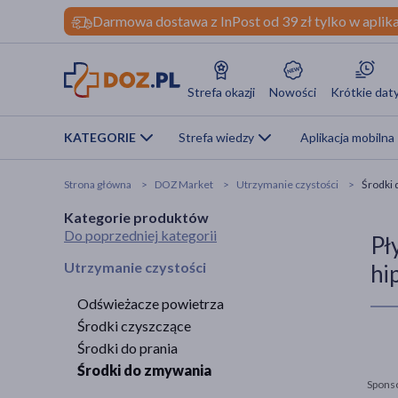
Darmowa dostawa z InPost od 39 zł tylko w aplika
Strefa okazji
Nowości
Krótkie dat
KATEGORIE
Strefa wiedzy
Aplikacja mobilna
Strona główna
DOZ Market
Utrzymanie czystości
Środki
Kategorie produktów
Do poprzedniej kategorii
Pł
Utrzymanie czystości
hi
Odświeżacze powietrza
Środki czyszczące
Środki do prania
Środki do zmywania
Spons