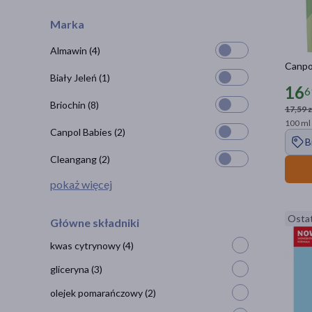
Marka
Almawin
(4)
Canpol
Biały Jeleń
(1)
16
6
Briochin
(8)
17,59 z
100 ml 
Canpol Babies
(2)
B
Cleangang
(2)
pokaż więcej
Ostat
Główne składniki
kwas cytrynowy
(4)
gliceryna
(3)
olejek pomarańczowy
(2)