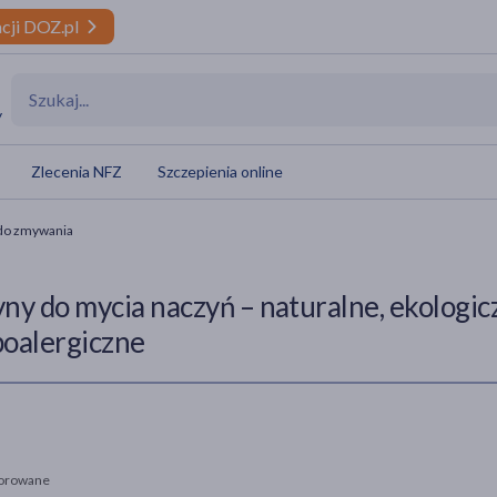
cji DOZ.pl
y
Zlecenia NFZ
Szczepienia online
 do zmywania
yny do mycia naczyń – naturalne, ekologic
poalergiczne
orowane