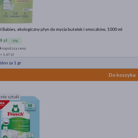
 Babies, ekologiczny płyn do mycia butelek i smoczków, 1000 ml
9 zł
-5%
ł
najniższa cena
= 1,67 zł
idon za 1 gr
Do koszyka
nie sztuki