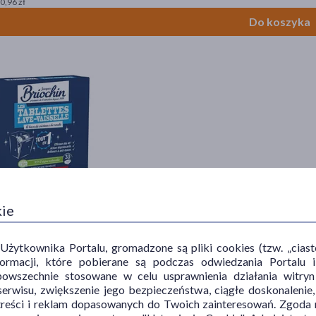
 0,96 zł
Do koszyka
in Tabletki do zmywarki, silnie odtłuszczające, 30 szt.
kie
9 zł
 1,15 zł
ytkownika Portalu, gromadzone są pliki cookies (tzw. „ciastec
informacji, które pobierane są podczas odwiedzania Portal
Do koszyka
powszechnie stosowane w celu usprawnienia działania witryn
erwisu, zwiększenie jego bezpieczeństwa, ciągłe doskonalenie
treści i reklam dopasowanych do Twoich zainteresowań. Zgoda n