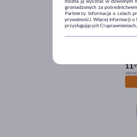
można ją wycofać w dowolnym mo
gromadzonych za pośrednictwem s
Partnerzy. Informacja o celach 
prywatności. Więcej informacji o
przysługujących Ci uprawnieniach,
Yope B
11
9
100 ml 