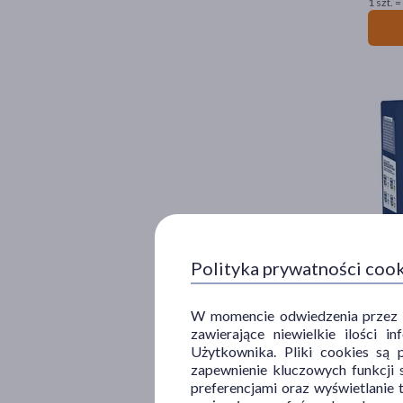
1 szt. =
Brioch
Polityka prywatności coo
34
5
1 szt. =
W momencie odwiedzenia przez Uż
zawierające niewielkie ilości 
Użytkownika. Pliki cookies są 
zapewnienie kluczowych funkcji s
preferencjami oraz wyświetlanie 