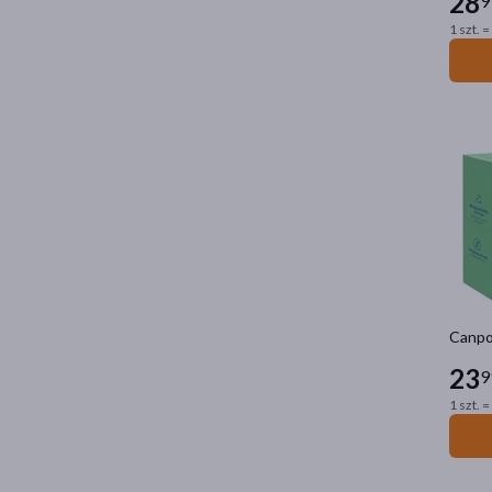
28
9
1 szt. =
Canpol
23
9
1 szt. =