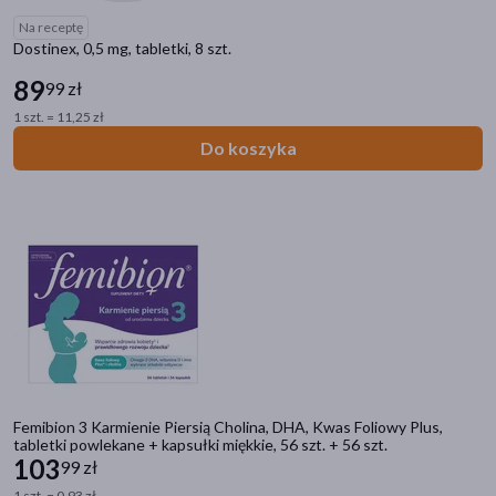
Na receptę
Dostinex, 0,5 mg, tabletki, 8 szt.
89
99 zł
1 szt. = 11,25 zł
Do koszyka
Femibion 3 Karmienie Piersią Cholina, DHA, Kwas Foliowy Plus,
tabletki powlekane + kapsułki miękkie, 56 szt. + 56 szt.
103
99 zł
1 szt. = 0,93 zł