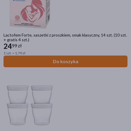
na noc
(88)
Rodzaj włosów
normalne
(1)
Lactofem Forte, saszetki z proszkiem, smak klasyczny, 14 szt. (10 szt.
+ gratis 4 szt.)
24
99 zł
Rodzaj skóry
1 szt. = 1,79 zł
dowolna
(4)
Do koszyka
pękająca
(2)
podrażniona
(2)
wrażliwa
(2)
Smak
neutralny
(1)
czekoladowy
(1)