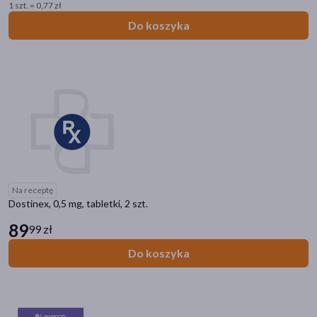
1 szt. = 0,77 zł
pojemnik
(8)
Do koszyka
przechowywanie pokarmu
(7)
nakładka
(6)
pokaż więcej
Rozmiar
XXL
(0)
XXXL
(0)
XS
(0)
Na receptę
XS - bardzo mały
(0)
Dostinex, 0,5 mg, tabletki, 2 szt.
89
S - mały
(4)
99 zł
pokaż więcej
Do koszyka
Alergeny
gluten
(3)