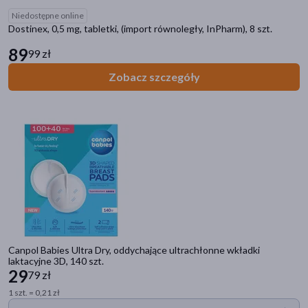
Niedostępne online
Dostinex, 0,5 mg, tabletki, (import równoległy, InPharm), 8 szt.
89
99 zł
Zobacz szczegóły
Kategorie produktów
Do poprzedniej kategorii
Laktacja i karmienie piersią
Laktatory muszlowe
Wspomaganie laktacji
Laktatory
Przechowywanie pokarmu
Wkładki laktacyjne i muszle
Podgrzewacze i Sterylizatory
Canpol Babies Ultra Dry, oddychające ultrachłonne wkładki
laktacyjne 3D, 140 szt.
Filtry
29
79 zł
1 szt. = 0,21 zł
Dostępny
(143)