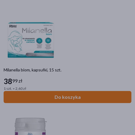
Marka
59S
(1)
AVENT
(7)
B.BOX
(1)
BabyOno
(14)
Bella
(2)
Milanella biom, kapsułki, 15 szt.
pokaż więcej
38
99 zł
Płeć
1 szt. = 2,60 zł
Kobieta
(120)
Do koszyka
Mężczyzna
(19)
Wiek
dla dorosłych
(116)