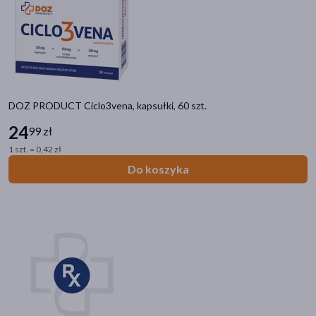
akijażu
DOZ PRODUCT Ciclo3vena, kapsułki, 60 szt.
Hit
24
99 zł
1 szt. = 0,42 zł
Do koszyka