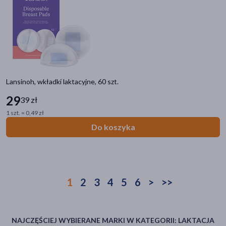
Zalecenia żywieniowe
Bez glutenu
(3)
Bez laktozy
(1)
Linia produktowa
Lansinoh, wkładki laktacyjne, 60 szt.
BabyOno GET READY!
(7)
29
39 zł
ZIELNIK DOZ Mieszanki ziół
(1)
1 szt. = 0,49 zł
Do koszyka
1
2
3
4
5
6
>
>>
NAJCZĘŚCIEJ WYBIERANE MARKI W KATEGORII: LAKTACJA