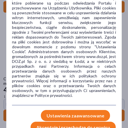
które pobierane są podczas odwiedzania Portalu i
Do koszyka
przechowywane na Urządzeniu Użytkownika. Pliki cookies
niedobór minerałów
(3)
są powszechnie stosowane w celu usprawnienia działania
witryn internetowych, umożliwiają nam zapewnienie
ból
(2)
kluczowych funkcji serwisu, zwiększenie jego
bezpieczeństwa, ciągłe doskonalenie, personalizację
pokaż więcej
zgodnie z Twoimi preferencjami oraz wyświetlanie treści i
reklam dopasowanych do Twoich zainteresowań. Zgoda
Główne składniki
na pliki cookies jest dobrowolna i można ją wycofać w
dowolnym momencie z poziomu strony "Ustawienia
melisa
(8)
Cookie". Administratorem danych osobowych Klientów,
gromadzonych za pośrednictwem strony www.doz.pl, jest
cholina
(7)
DOZ.pl Sp. z o. o. z siedzibą w Łodzi, a w niektórych
przypadkach nasi Partnerzy. Informacja o celach
kwas foliowy
(6)
przetwarzania danych osobowych przez naszych
partnerów znajduje się w ich politykach ochrony
beta-glukan
(6)
Canpol Babies Hands-Free, podwójny laktator bezprzewodowy,
prywatności. Więcej informacji o korzystaniu przez nas z
muszlowy, 2 szt.
plików cookies oraz o przetwarzaniu Twoich danych
jęczmień
(4)
439
99 zł
osobowych, w tym o przysługujących Ci uprawnieniach,
znajdziesz w Polityce prywatności.
pokaż więcej
1 szt. = 220,00 zł
Darmowa dostawa
Część ciała
Do koszyka
Ustawienia zaawansowane
piersi
(71)
brodawki
(31)
Akceptuję i przechodzę do serwisu