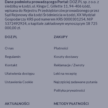
Dane podmiotu prowadzącego Portal:
DOZ.PL sp. z o.o. z
siedzibą w Łodzi, ul. Kinga C. Gillette 11, 94-406 Łódź,
wpisana do Rejestru Przedsiębiorców prowadzonego przez
Sąd Rejonowy dla Łodzi Śródmieścia w Łodzi, XX Wydział
Gospodarczy KRS pod numerem KRS 0000301254, NIP
5372492924, o kapitale zakładowym wynoszącym 18 725
000,00 zł.
DOZ.PL
ZAKUPY
O nas
Płatności
Regulamin
Koszty dostawy
Kontakt
Reklamacje / Zwroty
Ułatwienia dostępu
Leki na receptę
Ustawienia Cookie
Najczęściej zadawane pytania
Polityka prywatności
AKTUALNOŚCI
METODY PŁATNOŚCI