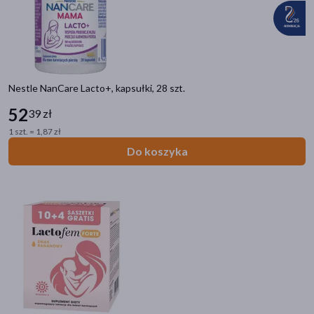
dla dzieci
(32)
20+
(29)
30+
(29)
40+
(29)
Nestle NanCare Lacto+, kapsułki, 28 szt.
pokaż więcej
52
39 zł
1 szt. = 1,87 zł
Typ produktu
Do koszyka
Akcesoria
(126)
Środki higieniczne
(27)
Suplement diety
(15)
Lek na receptę
(4)
Zioła
(2)
pokaż więcej
Sposób aplikacji