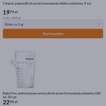
bananowy
(1)
Canpol, pojemniki do przechowywania mleka i pokarmu, 4 szt.
kawowy
(1)
19
79 zł
karmelowy
(1)
1 szt. = 4,95 zł
Bidon za 1 gr
Działanie/właściwości
Do koszyka
wspomagające
(30)
wzmacniające
(20)
ochronne
(10)
pobudza laktację
(6)
hamuje laktację
(4)
pokaż więcej
Akcesoria
laktator
(54)
BabyOno, jednorazowe woreczki do przechowywania pokarmu,180
ml, 30 szt.
22
podgrzewacz
(17)
99 zł