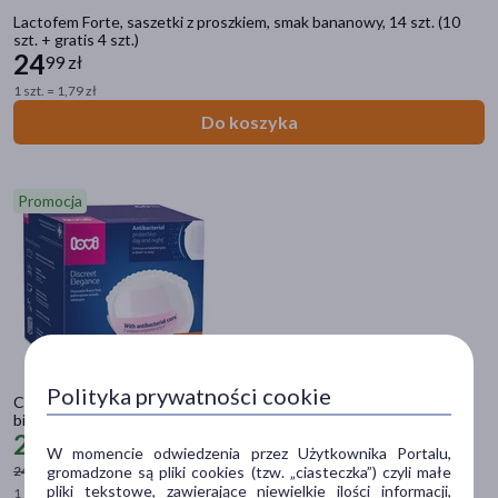
doustne
(21)
Lactofem Forte, saszetki z proszkiem, smak bananowy, 14 szt. (10
szt. + gratis 4 szt.)
24
na skórę
(21)
99 zł
1 szt. = 1,79 zł
Postać
Do koszyka
wkładka
(21)
saszetki
(10)
Promocja
kapsułki
(7)
proszek
(7)
tabletka
(5)
pokaż więcej
Problem
Polityka prywatności cookie
Canpol Lovi, Wkładki laktacyjne antybakteryjne Discreet Elegance,
laktacja
(99)
białe, 60 szt.
23
49 zł
-5%
W momencie odwiedzenia przez Użytkownika Portalu,
podrażnienie
(7)
gromadzone są pliki cookies (tzw. „ciasteczka”) czyli małe
24,79 zł
najniższa cena
pliki tekstowe, zawierające niewielkie ilości informacji,
1 szt. = 0,39 zł
niedobór witamin
(3)