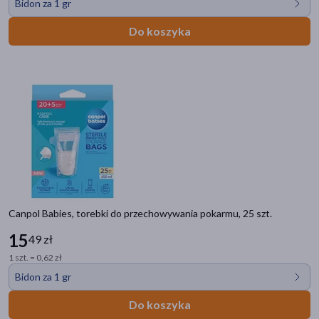
Bidon za 1 gr
Wysyłka 0 zł
(37)
Do koszyka
Znakomitość Roku
(1)
Ostatnie sztuki
(10)
Zestaw
(6)
Dostawa
Wysyłka
Odbiór w aptece
Canpol Babies, torebki do przechowywania pokarmu, 25 szt.
Cena
15
49 zł
1 szt. = 0,62 zł
zł
–
zł
Bidon za 1 gr
Do koszyka