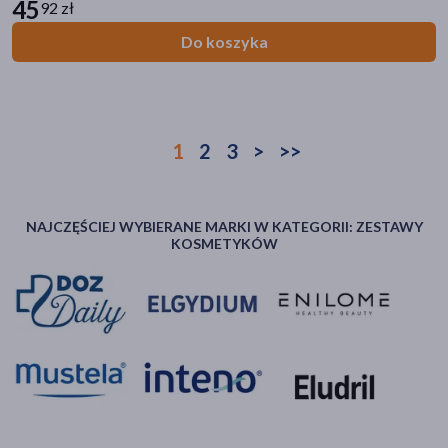
30 ml
45
92 zł
Do koszyka
1
2
3
>
>>
NAJCZĘŚCIEJ WYBIERANE MARKI W KATEGORII: ZESTAWY
KOSMETYKÓW