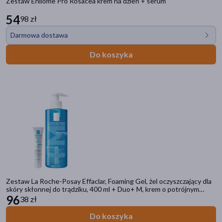
Zestaw Enilome Pro Rosacea krem na dzień + serum
54
98 zł
Darmowa dostawa
Do koszyka
Zestaw La Roche-Posay Effaclar, Foaming Gel, żel oczyszczający dla
skóry skłonnej do trądziku, 400 ml + Duo+ M, krem o potrójnym
działaniu przeciw niedoskonałościom, 40 ml
96
38 zł
Do koszyka