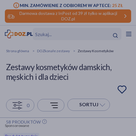
MIN. ZAMÓWIENIE Z ODBIOREM W APTECE:
25 ZŁ
Darmowa dostawa z InPost od 39 zł tylko w aplikacji
DOZ.pl
w
Hit
Hit
Strona główna
DOZkonałe zestawy
Zestawy Kosmetyków
ofory
Zestawy kosmetyków damskich,
do makijażu
dzieci
ść
Hit
Hit
męskich i dla dzieci
ące
rmową
kijażu
ść
Hit
SORTUJ
0
w
Hit
Hit
58 PRODUKTÓW
Sponsorowane
ść
Hit