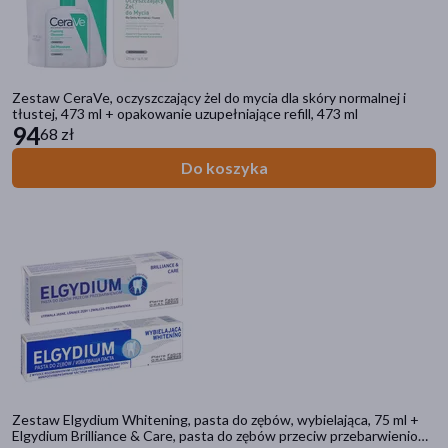
Zawiera mleko
(4)
Linia produktowa
SeptOral Med
(7)
Zestaw CeraVe, oczyszczający żel do mycia dla skóry normalnej i
tłustej, 473 ml + opakowanie uzupełniające refill, 473 ml
SeptOral Halito
(6)
94
68 zł
La Roche-Posay Lipikar
(3)
Do koszyka
Vichy Dercos
(3)
Enilome PRO
(2)
pokaż więcej
Zestaw Elgydium Whitening, pasta do zębów, wybielająca, 75 ml +
Elgydium Brilliance & Care, pasta do zębów przeciw przebarwieniom,