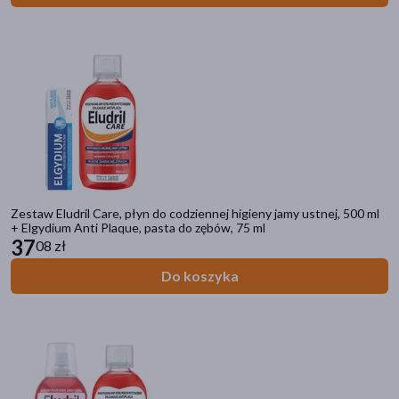
Kategorie produktów
Do poprzedniej kategorii
DOZkonałe zestawy
Kremy regenerujące
Zestaw Eludril Care, płyn do codziennej higieny jamy ustnej, 500 ml
+ Elgydium Anti Plaque, pasta do zębów, 75 ml
Odżywianie w chorobie
37
08 zł
Zestawy Kosmetyczne dla dzieci
Zestawy Salvitis
Do koszyka
Zestawy Kosmetyków
Zestawy prezentowe
Filtry