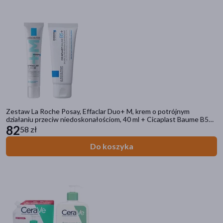
myjące
(29)
nawilżające
(21)
odświeżające
(21)
pokaż więcej
Alergeny
mleko krowie
(4)
soja
(4)
Zestaw La Roche Posay, Effaclar Duo+ M, krem o potrójnym
działaniu przeciw niedoskonałościom, 40 ml + Cicaplast Baume B5+,
balsam kojący do twarzy i ciała, 40 ml
82
58 zł
Dieta
Do koszyka
wysokobiałkowa
(4)
wysokoenergetyczna
(4)
Zalecenia żywieniowe
Zawiera soję
(4)