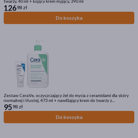
twarzy, 40 ml + kojący krem myjący, 390 ml
126
98 zł
CeraVe
(5)
Do koszyka
DOZ Daily
(1)
Elgydium
(4)
Eludril
(3)
Enilome
(2)
pokaż więcej
Postać
płyn
(19)
Zestaw CeraVe, oczyszczający żel do mycia z ceramidami dla skóry
normalnej i tłustej, 473 ml + nawilżający krem do twarzy z
żel
(18)
ceramidami, 52 ml
95
98 zł
krem
(10)
Do koszyka
chusteczki
(9)
pasta
(8)