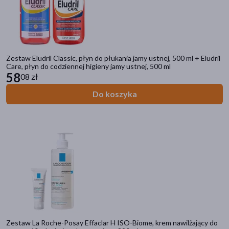
Dostępny
(57)
Wysyłka 0 zł
(7)
Bestseller
(1)
Zestaw Eludril Classic, płyn do płukania jamy ustnej, 500 ml + Eludril
Zestaw
(55)
Care, płyn do codziennej higieny jamy ustnej, 500 ml
58
08 zł
Dostawa
Do koszyka
Wysyłka
Odbiór w aptece
Cena
zł
–
zł
Zestaw La Roche-Posay Effaclar H ISO-Biome, krem nawilżający do
Marka