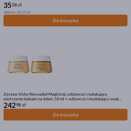
35
58 zł
100 ml = 23,72 zł
Do koszyka
Zestaw Vichy Neovadiol Magistral, odżywczy i redukujący
wiotczenie balsam na dzień, 50 ml + odżywczy i modelujący owal
twarzy krem na noc, 50 ml
242
98 zł
Do koszyka