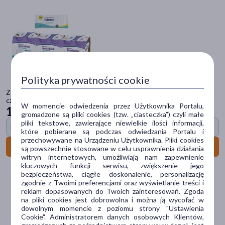
pokaż więcej
Problem
podrażnienie
(28)
próchnica
(21)
Polityka prywatności cookie
nadwrażliwość
(15)
Zestaw Nutridrink Skin Repair, płyn, smak truskawkowy,
suchość
(14)
czekoladowy, wanilliowy 4 szt. x 200 ml (x3) + INTENO Soft Care,
W momencie odwiedzenia przez Użytkownika Portalu,
chusteczki pielęgnacyjne, 10 szt.
126
16 zł
nieświeży oddech
(13)
gromadzone są pliki cookies (tzw. „ciasteczka”) czyli małe
pliki tekstowe, zawierające niewielkie ilości informacji,
Box opieka za 1 grosz
pokaż więcej
które pobierane są podczas odwiedzania Portalu i
przechowywane na Urządzeniu Użytkownika. Pliki cookies
Do koszyka
są powszechnie stosowane w celu usprawnienia działania
Główne składniki
witryn internetowych, umożliwiają nam zapewnienie
kluczowych funkcji serwisu, zwiększenie jego
gliceryna
(23)
bezpieczeństwa, ciągłe doskonalenie, personalizację
zgodnie z Twoimi preferencjami oraz wyświetlanie treści i
chlorheksydyna
(18)
reklam dopasowanych do Twoich zainteresowań. Zgoda
na pliki cookies jest dobrowolna i można ją wycofać w
fluor
(16)
dowolnym momencie z poziomu strony "Ustawienia
Cookie". Administratorem danych osobowych Klientów,
kwas hialuronowy
(14)