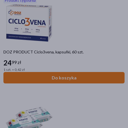
Produkt tygodnia
akijażu
Hit
DOZ PRODUCT Ciclo3vena, kapsułki, 60 szt.
24
99 zł
1 szt. = 0,42 zł
Do koszyka