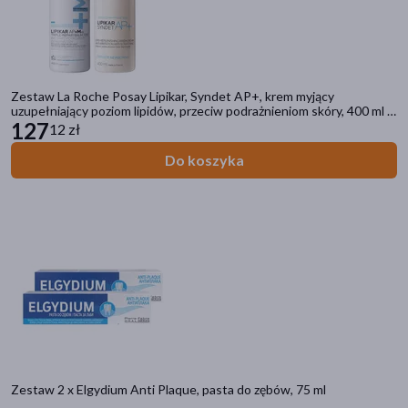
Zestaw La Roche Posay Lipikar, Syndet AP+, krem myjący
uzupełniający poziom lipidów, przeciw podrażnieniom skóry, 400 ml +
Baume AP+Max, balsam o potrójnym działaniu, 400 ml
127
12 zł
Do koszyka
Zestaw 2 x Elgydium Anti Plaque, pasta do zębów, 75 ml