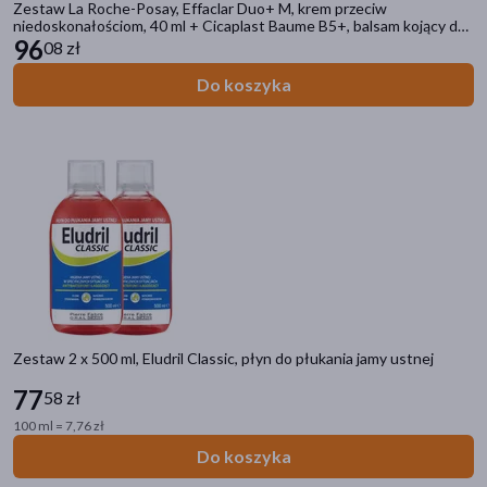
Zestaw La Roche-Posay, Effaclar Duo+ M, krem przeciw
Przy aparatach ortodontycznych
(4)
niedoskonałościom, 40 ml + Cicaplast Baume B5+, balsam kojący do
twarzy i ciała, 100 ml
96
08 zł
Bez barwników
(2)
Do koszyka
pokaż więcej
Rodzaj skóry
wrażliwa
(17)
sucha
(12)
podrażniona
(11)
atopowa
(10)
dowolna
(8)
pokaż więcej
Zestaw 2 x 500 ml, Eludril Classic, płyn do płukania jamy ustnej
Działanie/właściwości
77
58 zł
100 ml = 7,76 zł
oczyszczające
(31)
Do koszyka
łagodzące
(29)