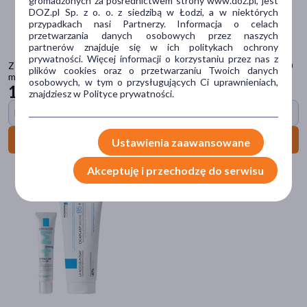
gromadzonych za pośrednictwem strony www.doz.pl, jest
DOZ.pl Sp. z o. o. z siedzibą w Łodzi, a w niektórych
cynk
(8)
przypadkach nasi Partnerzy. Informacja o celach
pokaż więcej
przetwarzania danych osobowych przez naszych
partnerów znajduje się w ich politykach ochrony
prywatności. Więcej informacji o korzystaniu przez nas z
Część ciała
Zestaw 3 x Nutridrink Skin Repair, smak truskawkowy, płyn, 4 x 200
plików cookies oraz o przetwarzaniu Twoich danych
ml + INTENO Soft Care, chusteczki pielęgnacyjne, 10 szt.
osobowych, w tym o przysługujących Ci uprawnieniach,
jama ustna
(27)
130
96 zł
znajdziesz w Polityce prywatności.
zęby
(25)
Box opieka za 1 grosz
skóra
(21)
Do koszyka
Ustawienia zaawansowane
dziąsła
(20)
Akceptuję i przechodzę do serwisu
twarz
(16)
pokaż więcej
Specyfika
Bez alkoholu
(16)
Dla alergików
(11)
Bez substancji zapachowych
(9)