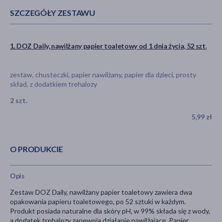
SZCZEGÓŁY ZESTAWU
1. DOZ Daily, nawilżany papier toaletowy od 1 dnia życia, 52 szt.
zestaw, chusteczki, papier nawilżany, papier dla dzieci, prosty
skład, z dodatkiem trehalozy
2 szt.
5,99 zł
O PRODUKCIE
Opis
Zestaw DOZ Daily, nawilżany papier toaletowy zawiera dwa
opakowania papieru toaletowego, po 52 sztuki w każdym.
Produkt posiada naturalne dla skóry pH, w 99% składa się z wody,
a dodatek trehalozy zapewnia działanie nawilżające. Papier