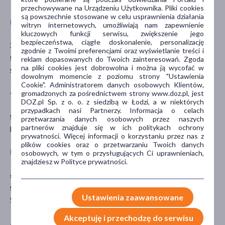
przechowywane na Urządzeniu Użytkownika. Pliki cookies
są powszechnie stosowane w celu usprawnienia działania
DZIAŁANIE/WŁAŚCIWOŚCI
GŁÓWNY SKŁADNIK
witryn internetowych, umożliwiają nam zapewnienie
kluczowych funkcji serwisu, zwiększenie jego
bezpieczeństwa, ciągłe doskonalenie, personalizację
łagodzące
trehaloza
zgodnie z Twoimi preferencjami oraz wyświetlanie treści i
oczyszczające
reklam dopasowanych do Twoich zainteresowań. Zgoda
na pliki cookies jest dobrowolna i można ją wycofać w
odświeżające
dowolnym momencie z poziomu strony "Ustawienia
Cookie". Administratorem danych osobowych Klientów,
CZĘŚĆ CIAŁA
PORA STOSOWANIA
gromadzonych za pośrednictwem strony www.doz.pl, jest
DOZ.pl Sp. z o. o. z siedzibą w Łodzi, a w niektórych
przypadkach nasi Partnerzy. Informacja o celach
okolice intymne
na dzień
przetwarzania danych osobowych przez naszych
pośladki
na noc
partnerów znajduje się w ich politykach ochrony
prywatności. Więcej informacji o korzystaniu przez nas z
plików cookies oraz o przetwarzaniu Twoich danych
RODZAJ SKÓRY
SPOSÓB APLIKACJI
osobowych, w tym o przysługujących Ci uprawnieniach,
znajdziesz w Polityce prywatności.
atopowa
na skórę
dowolna
Ustawienia zaawansowane
wrażliwa
Akceptuję i przechodzę do serwisu
AKCESORIA