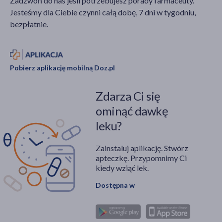
Zadzwoń do nas jeśli potrzebujesz porady farmaceuty.
podstawowych
oraz przestrzeganiu
Jesteśmy dla Ciebie czynni całą dobę, 7 dni w tygodniu,
zasadach higieny.
zasad higieny
bezpłatnie.
osobistej.
Pobierz aplikację mobilną Doz.pl
Zdarza Ci się
ominąć dawkę
leku?
Zainstaluj aplikację. Stwórz
apteczkę. Przypomnimy Ci
kiedy wziąć lek.
Dostępna w