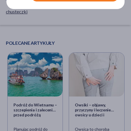
chusteczki
POLECANE ARTYKUŁY
Podróż do Wietnamu –
Owsiki – objawy,
szczepienia i zalecenia
przyczyny i leczenie
przed podróżą
owsicy u dzieci i
dorosłych
Planując podróż do
Owsica to choroba