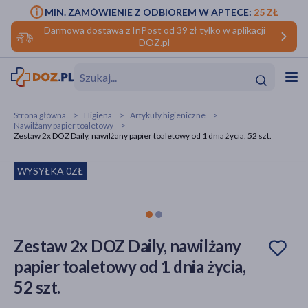
MIN. ZAMÓWIENIE Z ODBIOREM W APTECE:
25 ZŁ
Darmowa dostawa z InPost od 39 zł tylko w aplikacji
DOZ.pl
w
Hit
Hit
Strona główna
Higiena
Artykuły higieniczne
Nawilżany papier toaletowy
ofory
Zestaw 2x DOZ Daily, nawilżany papier toaletowy od 1 dnia życia, 52 szt.
do makijażu
dzieci
ść
Hit
Hit
WYSYŁKA 0ZŁ
ące
rmową
kijażu
ść
Hit
Zestaw 2x DOZ Daily, nawilżany
papier toaletowy od 1 dnia życia,
w
Hit
Hit
52 szt.
ść
Hit