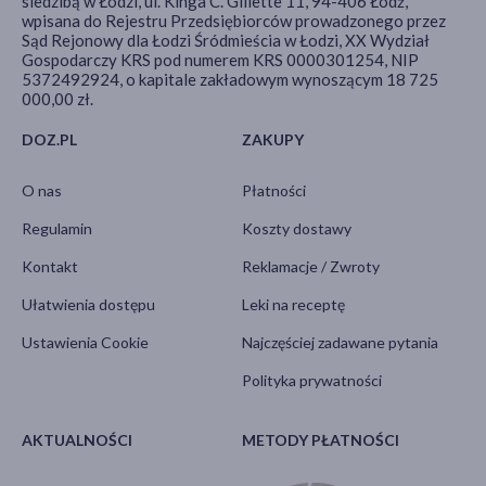
siedzibą w Łodzi, ul. Kinga C. Gillette 11, 94-406 Łódź,
wpisana do Rejestru Przedsiębiorców prowadzonego przez
Sąd Rejonowy dla Łodzi Śródmieścia w Łodzi, XX Wydział
Gospodarczy KRS pod numerem KRS 0000301254, NIP
5372492924, o kapitale zakładowym wynoszącym 18 725
000,00 zł.
DOZ.PL
ZAKUPY
O nas
Płatności
Regulamin
Koszty dostawy
Kontakt
Reklamacje / Zwroty
Ułatwienia dostępu
Leki na receptę
Ustawienia Cookie
Najczęściej zadawane pytania
Polityka prywatności
AKTUALNOŚCI
METODY PŁATNOŚCI