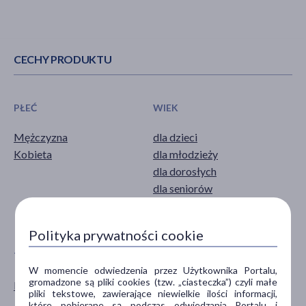
CECHY PRODUKTU
PŁEĆ
WIEK
Mężczyzna
dla dzieci
Kobieta
dla młodzieży
dla dorosłych
dla seniorów
0-6 miesięcy
pokaż więcej ...
Polityka prywatności cookie
TYP PRODUKTU
POSTAĆ
W momencie odwiedzenia przez Użytkownika Portalu,
gromadzone są pliki cookies (tzw. „ciasteczka”) czyli małe
Kosmetyk
papier
pliki tekstowe, zawierające niewielkie ilości informacji,
chusteczki
które pobierane są podczas odwiedzania Portalu i