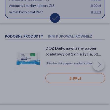
Automaty i punkty odbioru GLS
0,00 zł
InPost Paczkomat 24/7
0,00 zł
PODOBNE PRODUKTY
INNI KUPOWALI RÓWNIEŻ
DOZ Daily, nawilżany papier
Zestaw 2x DOZ Daily, chusteczki
toaletowy od 1 dnia życia, 52
higieniczne, karton, 90 szt.
szt.
chusteczki, papier, nadwrażliwość
zestaw, środki higieniczne, chusteczki
5,99 zł
9,48 zł