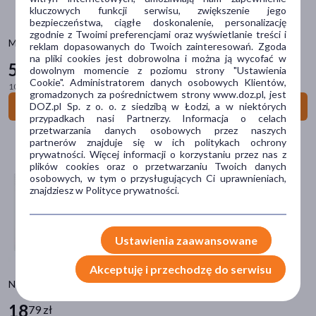
kluczowych funkcji serwisu, zwiększenie jego
20+
(13)
bezpieczeństwa, ciągłe doskonalenie, personalizację
zgodnie z Twoimi preferencjami oraz wyświetlanie treści i
pokaż więcej
Manusan, płyn, 500 ml (nakrętka)
reklam dopasowanych do Twoich zainteresowań. Zgoda
na pliki cookies jest dobrowolna i można ją wycofać w
54
Typ produktu
99 zł
dowolnym momencie z poziomu strony "Ustawienia
Cookie". Administratorem danych osobowych Klientów,
100 ml = 11,00 zł
Lek bez recepty
(15)
gromadzonych za pośrednictwem strony www.doz.pl, jest
Do koszyka
DOZ.pl Sp. z o. o. z siedzibą w Łodzi, a w niektórych
Wyrób medyczny
(3)
przypadkach nasi Partnerzy. Informacja o celach
przetwarzania danych osobowych przez naszych
partnerów znajduje się w ich politykach ochrony
Sposób aplikacji
prywatności. Więcej informacji o korzystaniu przez nas z
plików cookies oraz o przetwarzaniu Twoich danych
doustne
(15)
osobowych, w tym o przysługujących Ci uprawnieniach,
znajdziesz w Polityce prywatności.
na skórę
(3)
Postać
Ustawienia zaawansowane
tabletka
(8)
Akceptuję i przechodzę do serwisu
syrop
(5)
Neosine, 500 mg, tabletki, 20 szt.
granulki
(2)
18
79 zł