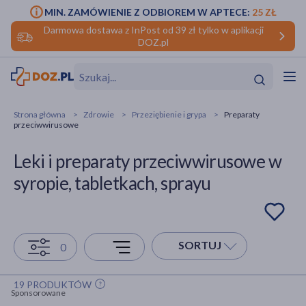
MIN. ZAMÓWIENIE Z ODBIOREM W APTECE:
25 ZŁ
Darmowa dostawa z InPost od 39 zł tylko w aplikacji
DOZ.pl
w
Hit
Hit
Strona główna
Zdrowie
Przeziębienie i grypa
Preparaty
przeciwwirusowe
ofory
Leki i preparaty przeciwwirusowe w
do makijażu
dzieci
ść
Hit
Hit
syropie, tabletkach, sprayu
ące
rmową
kijażu
ść
Hit
SORTUJ
0
w
Hit
Hit
19 PRODUKTÓW
Sponsorowane
ść
Hit