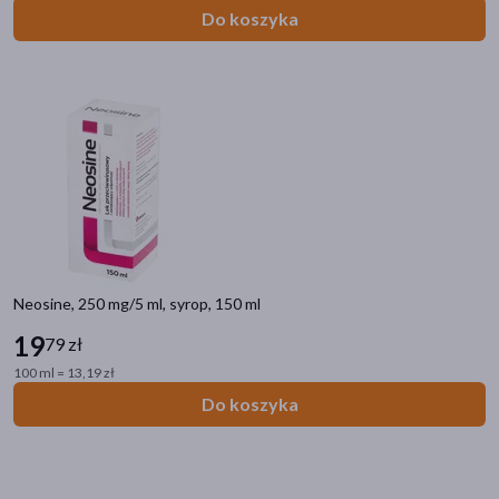
Filtry
Do koszyka
Dostępny
(18)
Dostawa
Wysyłka
Odbiór w aptece
Cena
Neosine, 250 mg/5 ml, syrop, 150 ml
zł
–
zł
19
79 zł
100 ml = 13,19 zł
Do koszyka
Marka
Eloprine
(2)
Groprinosin
(4)