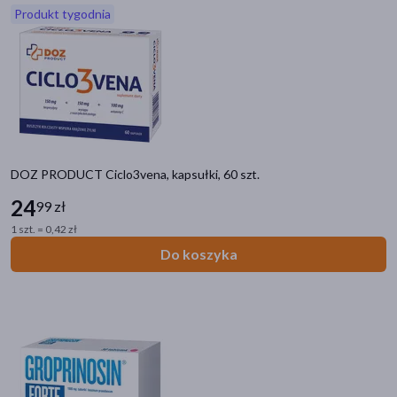
Produkt tygodnia
akijażu
Hit
DOZ PRODUCT Ciclo3vena, kapsułki, 60 szt.
24
99 zł
1 szt. = 0,42 zł
Do koszyka