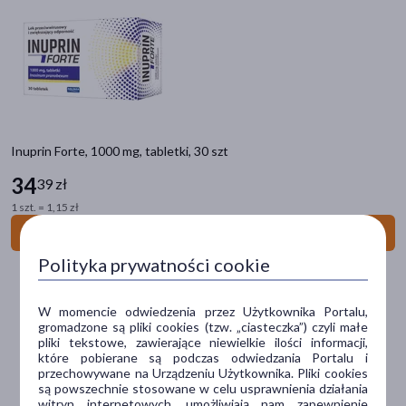
Hexatiab
(1)
Inuprin
(1)
Neosine
(5)
pokaż więcej
Inuprin Forte, 1000 mg, tabletki, 30 szt
Płeć
34
39 zł
Kobieta
(18)
1 szt. = 1,15 zł
Mężczyzna
(18)
Do koszyka
Polityka prywatności cookie
Wiek
dla dorosłych
(18)
W momencie odwiedzenia przez Użytkownika Portalu,
gromadzone są pliki cookies (tzw. „ciasteczka”) czyli małe
dla seniorów
(16)
pliki tekstowe, zawierające niewielkie ilości informacji,
które pobierane są podczas odwiedzania Portalu i
dla dzieci
(15)
przechowywane na Urządzeniu Użytkownika. Pliki cookies
są powszechnie stosowane w celu usprawnienia działania
dla młodzieży
(15)
witryn internetowych, umożliwiają nam zapewnienie