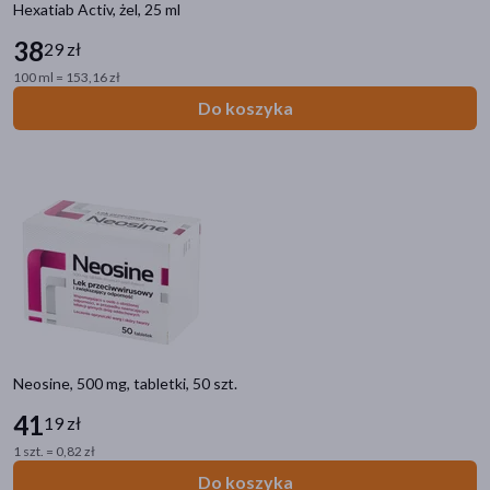
Hexatiab Activ, żel, 25 ml
38
29 zł
100 ml = 153,16 zł
Do koszyka
Neosine, 500 mg, tabletki, 50 szt.
41
19 zł
1 szt. = 0,82 zł
Do koszyka