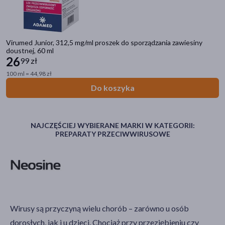
przeciwgrzybicze
(3)
wspomagające
(2)
Virumed Junior, 312,5 mg/ml proszek do sporządzania zawiesiny
pokaż więcej
doustnej, 60 ml
26
99 zł
100 ml = 44,98 zł
Do koszyka
NAJCZĘŚCIEJ WYBIERANE MARKI W KATEGORII:
PREPARATY PRZECIWWIRUSOWE
Wirusy są przyczyną wielu chorób – zarówno u osób
dorosłych, jak i u dzieci. Chociaż przy przeziębieniu czy