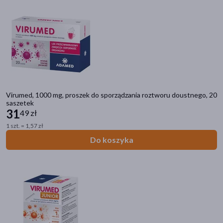
miedź
(1)
Część ciała
skóra
(3)
okolice intymne
(1)
włosy
(1)
Virumed, 1000 mg, proszek do sporządzania roztworu doustnego, 20
saszetek
Pora stosowania
31
49 zł
na dzień
(18)
1 szt. = 1,57 zł
Do koszyka
na noc
(18)
Działanie/właściwości
przeciwwirusowe
(15)
uodparniające
(10)
przeciwbakteryjne
(3)