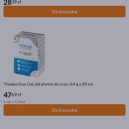
28
39 zł
Do koszyka
Thealoz Duo Gel, żel płynny do oczu, 0,4 g x 30 szt.
47
69 zł
1 szt. = 1,59 zł
Do koszyka