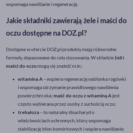
wspomaga nawilżanie i regenerację.
zespół suchego oka
(3)
pokaż więcej
Jakie składniki zawierają żele i maści do
oczu dostępne na DOZ.pl?
Dostępne w ofercie DOZ.pl produkty mają różnorodne
formuły, dopasowane do celu stosowania. W składzie
żeli i
maści do oczu
mogą się znaleźć m.in.:
witamina A
– wspiera regenerację nabłonka rogówki
i wspomaga utrzymanie prawidłowego nawilżenia
powierzchni oka;
maść do oczu z witaminą A
jest
często wybierana przez osoby z suchością oczu;
trehaloza
– to naturalny disacharyd o
właściwościach ochronnych, który wspomaga
stabilizację błon komórkowych i wspiera nawilżanie;