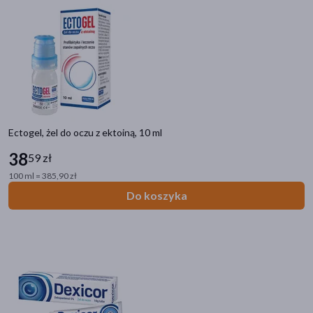
Ectogel, żel do oczu z ektoiną, 10 ml
38
59 zł
100 ml = 385,90 zł
Do koszyka