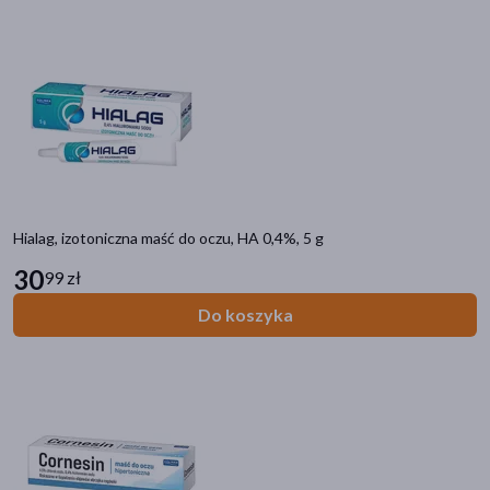
Hialag, izotoniczna maść do oczu, HA 0,4%, 5 g
30
99 zł
Kategorie produktów
Do koszyka
Do poprzedniej kategorii
Oczy i wzrok
Soczewki kontaktowe
Krople do oczu
Preparaty wspierające wzrok
Higiena powiek