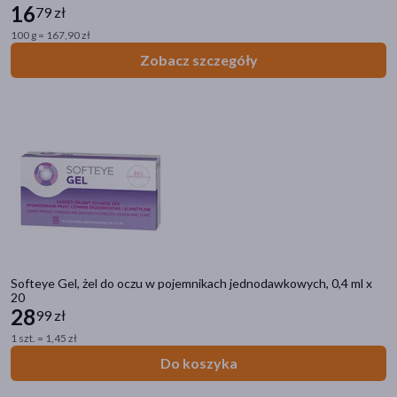
16
79 zł
100 g = 167,90 zł
Zobacz szczegóły
Softeye Gel, żel do oczu w pojemnikach jednodawkowych, 0,4 ml x
20
28
99 zł
1 szt. = 1,45 zł
Do koszyka