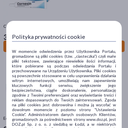
Żele i maści do oczu
Płyny do soczewek
Okulary i akcesoria
Cornesin, hipertoniczna maść do oczu, 5 g
33
Polityka prywatności cookie
99 zł
Filtry
Do koszyka
Dostępny
(13)
W momencie odwiedzenia przez Użytkownika Portalu,
gromadzone są pliki cookies (tzw. „ciasteczka”) czyli małe
pliki tekstowe, zawierające niewielkie ilości informacji,
Dostawa
które pobierane są podczas odwiedzania Portalu i
przechowywane na Urządzeniu Użytkownika. Pliki cookies
Wysyłka
są powszechnie stosowane w celu usprawnienia działania
witryn internetowych, umożliwiają nam zapewnienie
Odbiór w aptece
kluczowych funkcji serwisu, zwiększenie jego
bezpieczeństwa, ciągłe doskonalenie, personalizację
zgodnie z Twoimi preferencjami oraz wyświetlanie treści i
Cena
reklam dopasowanych do Twoich zainteresowań. Zgoda
na pliki cookies jest dobrowolna i można ją wycofać w
dowolnym momencie z poziomu strony "Ustawienia
Cookie". Administratorem danych osobowych Klientów,
zł
–
zł
Edenight, maść do oczu, hipertoniczna, 5 g
gromadzonych za pośrednictwem strony www.doz.pl, jest
DOZ.pl Sp. z o. o. z siedzibą w Łodzi, a w niektórych