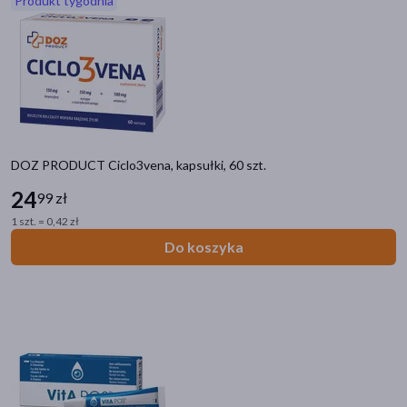
Produkt tygodnia
akijażu
Hit
DOZ PRODUCT Ciclo3vena, kapsułki, 60 szt.
24
99 zł
1 szt. = 0,42 zł
Do koszyka