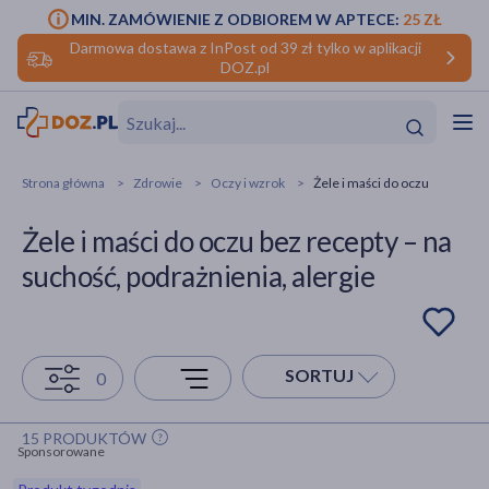
MIN. ZAMÓWIENIE Z ODBIOREM W APTECE:
25 ZŁ
Darmowa dostawa z InPost od 39 zł tylko w aplikacji
DOZ.pl
w
Hit
Hit
Strona główna
Zdrowie
Oczy i wzrok
Żele i maści do oczu
ofory
Żele i maści do oczu bez recepty – na
do makijażu
dzieci
ść
Hit
Hit
suchość, podrażnienia, alergie
ące
rmową
kijażu
ść
Hit
SORTUJ
0
w
Hit
Hit
15 PRODUKTÓW
Sponsorowane
ść
Hit