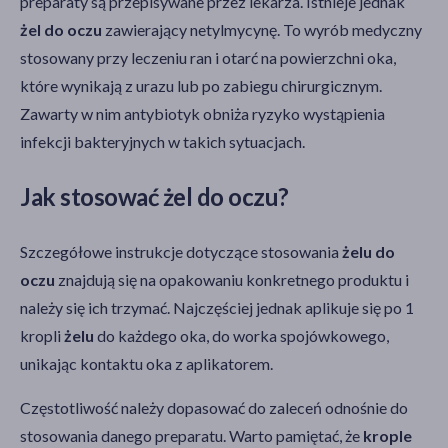
preparaty są przepisywane przez lekarza. Istnieje jednak
żel do oczu
zawierający netylmycynę. To wyrób medyczny
stosowany przy leczeniu ran i otarć na powierzchni oka,
które wynikają z urazu lub po zabiegu chirurgicznym.
Zawarty w nim antybiotyk obniża ryzyko wystąpienia
infekcji bakteryjnych w takich sytuacjach.
Jak stosować żel do oczu?
Szczegółowe instrukcje dotyczące stosowania
żelu do
oczu
znajdują się na opakowaniu konkretnego produktu i
należy się ich trzymać. Najczęściej jednak aplikuje się po 1
kropli
żelu
do każdego oka, do worka spojówkowego,
unikając kontaktu oka z aplikatorem.
Częstotliwość należy dopasować do zaleceń odnośnie do
stosowania danego preparatu. Warto pamiętać, że
krople