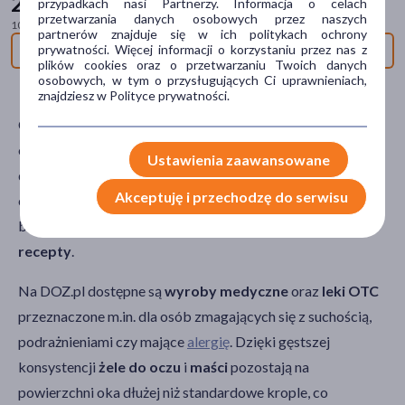
27
39 zł
przypadkach nasi Partnerzy. Informacja o celach
przetwarzania danych osobowych przez naszych
100 g = 547,80 zł
partnerów znajduje się w ich politykach ochrony
Marka
prywatności. Więcej informacji o korzystaniu przez nas z
Niedostępny
plików cookies oraz o przetwarzaniu Twoich danych
Cornesin
(1)
osobowych, w tym o przysługujących Ci uprawnieniach,
znajdziesz w Polityce prywatności.
Dexicor
(1)
Czasami
krople do oczu
nie wystarczają, aby zapewnić
Dexoftyal
(1)
odpowiednią pielęgnację i ulgę przy dolegliwościach
Ustawienia zaawansowane
dotyczących narządu wzroku. W takich sytuacjach do
Ectogel
(1)
Akceptuję i przechodzę do serwisu
codziennej ich pielęgnacji potrzebne są preparaty o
Edenight
(1)
bogatszej konsystencji –
żele i maści do oczu bez
pokaż więcej
recepty
.
Problem
Na DOZ.pl dostępne są
wyroby medyczne
oraz
leki OTC
suchość
(12)
przeznaczone m.in. dla osób zmagających się z suchością,
podrażnienie
(7)
podrażnieniami czy mające
alergię
. Dzięki gęstszej
konsystencji
żele do oczu
i
maści
pozostają na
zaczerwienienie
(5)
powierzchni oka dłużej niż standardowe krople, co
pieczenie
(4)