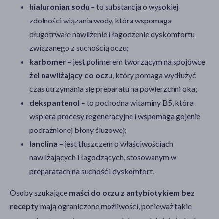
hialuronian sodu
– to substancja o wysokiej
zdolności wiązania wody, która wspomaga
długotrwałe nawilżenie i łagodzenie dyskomfortu
związanego z suchością oczu;
karbomer
– jest polimerem tworzącym na spojówce
żel nawilżający do oczu
, który pomaga wydłużyć
czas utrzymania się preparatu na powierzchni oka;
dekspantenol
– to pochodna witaminy B5, która
wspiera procesy regeneracyjne i wspomaga gojenie
podrażnionej błony śluzowej;
lanolina
– jest tłuszczem o właściwościach
nawilżających i łagodzących, stosowanym w
preparatach na suchość i dyskomfort.
Osoby szukające
maści do oczu z antybiotykiem bez
recepty
mają ograniczone możliwości, ponieważ takie