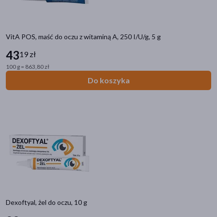
VitA POS, maść do oczu z witaminą A, 250 I/U/g, 5 g
43
19 zł
100 g = 863,80 zł
Do koszyka
Dexoftyal, żel do oczu, 10 g