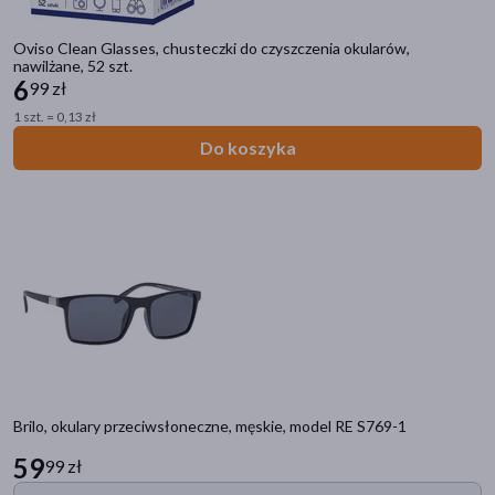
Oviso Clean Glasses, chusteczki do czyszczenia okularów,
nawilżane, 52 szt.
6
99 zł
1 szt. = 0,13 zł
Do koszyka
Brilo, okulary przeciwsłoneczne, męskie, model RE S769-1
59
99 zł