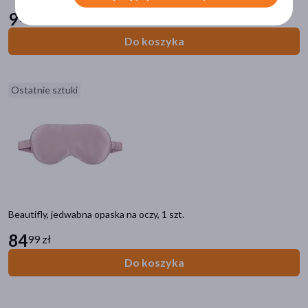
9
99 zł
Oviso
(1)
Do koszyka
Sanity
(1)
pokaż więcej
Ostatnie sztuki
Postać
opaska
(8)
chusteczki
(1)
Linia produktowa
WAYA 3D Comfort
(7)
Beautifly, jedwabna opaska na oczy, 1 szt.
84
99 zł
Do koszyka