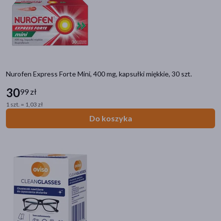
akijażu
Nurofen Express Forte Mini, 400 mg, kapsułki miękkie, 30 szt.
Hit
30
99 zł
1 szt. = 1,03 zł
Do koszyka