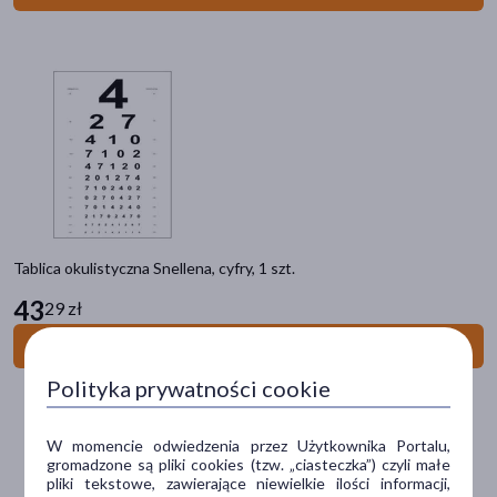
Kategorie produktów
Do poprzedniej kategorii
Oczy i wzrok
Soczewki kontaktowe
Krople do oczu
Preparaty wspierające wzrok
Higiena powiek
Żele i maści do oczu
Tablica okulistyczna Snellena, cyfry, 1 szt.
Płyny do soczewek
Okulary i akcesoria
43
29 zł
Do koszyka
Filtry
Polityka prywatności cookie
Dostępny
(28)
W momencie odwiedzenia przez Użytkownika Portalu,
Wysyłka 0 zł
(2)
gromadzone są pliki cookies (tzw. „ciasteczka”) czyli małe
pliki tekstowe, zawierające niewielkie ilości informacji,
Ostatnie sztuki
(1)