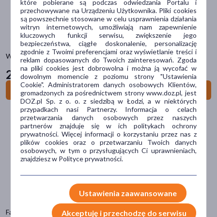
które pobierane są podczas odwiedzania Portalu i
przechowywane na Urządzeniu Użytkownika. Pliki cookies
są powszechnie stosowane w celu usprawnienia działania
Dostawa
witryn internetowych, umożliwiają nam zapewnienie
kluczowych funkcji serwisu, zwiększenie jego
bezpieczeństwa, ciągłe doskonalenie, personalizację
Wysyłka
zgodnie z Twoimi preferencjami oraz wyświetlanie treści i
Waya Extra Soft, opaska na oczy zielona, 1 szt.
reklam dopasowanych do Twoich zainteresowań. Zgoda
Odbiór w aptece
na pliki cookies jest dobrowolna i można ją wycofać w
26
99 zł
dowolnym momencie z poziomu strony "Ustawienia
Cena
Cookie". Administratorem danych osobowych Klientów,
Do koszyka
gromadzonych za pośrednictwem strony www.doz.pl, jest
DOZ.pl Sp. z o. o. z siedzibą w Łodzi, a w niektórych
przypadkach nasi Partnerzy. Informacja o celach
zł
–
zł
przetwarzania danych osobowych przez naszych
partnerów znajduje się w ich politykach ochrony
prywatności. Więcej informacji o korzystaniu przez nas z
plików cookies oraz o przetwarzaniu Twoich danych
osobowych, w tym o przysługujących Ci uprawnieniach,
Marka
znajdziesz w Polityce prywatności.
Beautifly
(1)
Brilo
(31)
Ustawienia zaawansowane
Novamed
(1)
Face Cover C19.2 osłona twarzy / przyłbica, 1 szt.
Akceptuję i przechodzę do serwisu