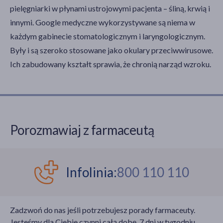
pielęgniarki w płynami ustrojowymi pacjenta – śliną, krwią i
innymi. Google medyczne wykorzystywane są niema w
każdym gabinecie stomatologicznym i laryngologicznym.
Były i są szeroko stosowane jako okulary przeciwwirusowe.
Ich zabudowany kształt sprawia, że chronią narząd wzroku.
Porozmawiaj z farmaceutą
Infolinia:
800 110 110
Zadzwoń do nas jeśli potrzebujesz porady farmaceuty.
Jesteśmy dla Ciebie czynni całą dobę, 7 dni w tygodniu,