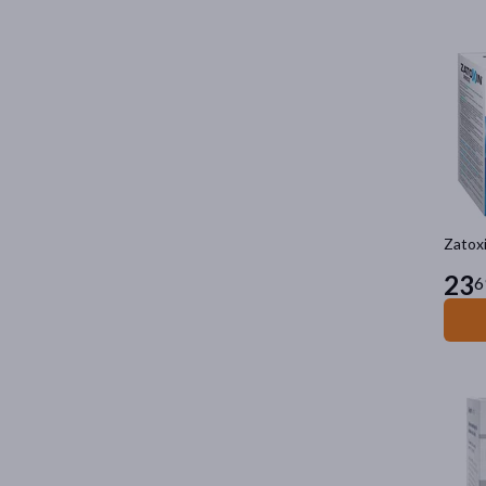
Zatoxi
23
6