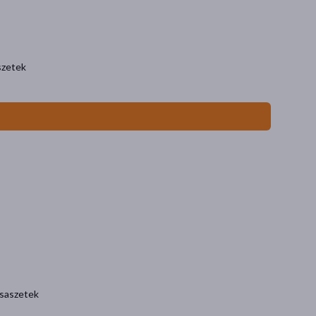
szetek
 saszetek