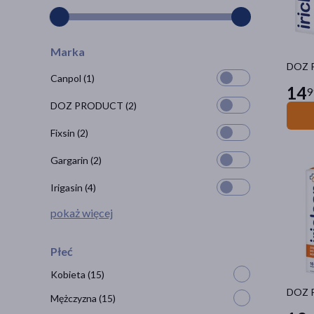
Marka
DOZ P
Canpol
(1)
14
9
DOZ PRODUCT
(2)
Fixsin
(2)
Gargarin
(2)
Irigasin
(4)
pokaż więcej
Płeć
Kobieta
(15)
DOZ P
Mężczyzna
(15)