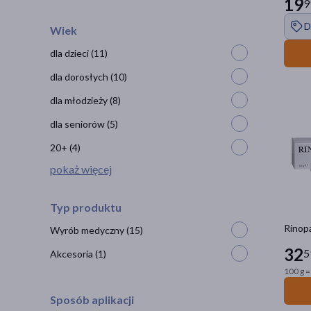
19
9
D
Wiek
dla dzieci
(11)
dla dorosłych
(10)
dla młodzieży
(8)
dla seniorów
(5)
20+
(4)
pokaż więcej
Typ produktu
Rinopa
Wyrób medyczny
(15)
32
5
Akcesoria
(1)
100 g =
Sposób aplikacji