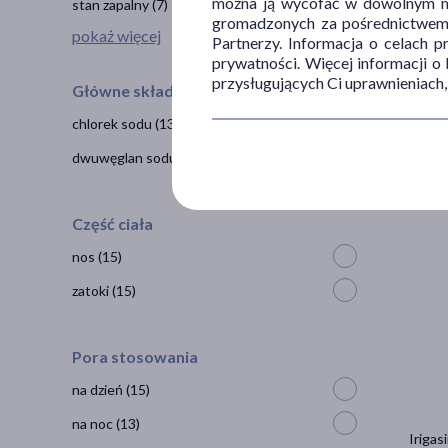
można ją wycofać w dowolnym mo
stan zapalny
(7)
gromadzonych za pośrednictwem s
pokaż więcej
Partnerzy. Informacja o celach 
prywatności. Więcej informacji o
przysługujących Ci uprawnieniach,
Główne składniki
Zatoxi
chlorek sodu
(13)
14
9
dwuwęglan sodu
(2)
1 szt. =
Część ciała
nos
(15)
zatoki
(15)
Pora stosowania
na dzień
(15)
na noc
(13)
Irigas