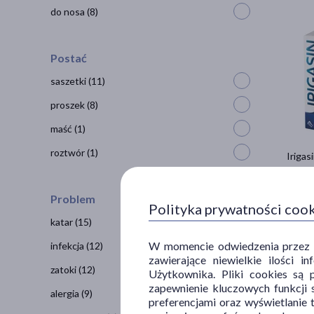
do nosa
(8)
Postać
saszetki
(11)
proszek
(8)
maść
(1)
roztwór
(1)
Irigas
15
9
Problem
Polityka prywatności coo
katar
(15)
W momencie odwiedzenia przez Uż
infekcja
(12)
zawierające niewielkie ilości 
zatoki
(12)
Użytkownika. Pliki cookies są 
zapewnienie kluczowych funkcji s
alergia
(9)
preferencjami oraz wyświetlanie 