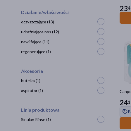
23
4
Działanie/właściwości
oczyszczające
(13)
udrażniające nos
(12)
nawilżające
(11)
regenerujące
(1)
Akcesoria
butelka
(1)
aspirator
(1)
Canpol
24
1
Linia produktowa
B
Sinulan Rinse
(1)