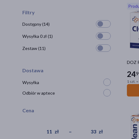
Produ
Filtry
Dostępny
(14)
Wysyłka 0 zł
(1)
Zestaw
(11)
DOZ P
Dostawa
24
9
1 szt. =
Wysyłka
Odbiór w aptece
Cena
zł
–
zł