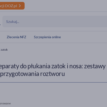
cji DOZ.pl
y
Zlecenia NFZ
Szczepienia online
i zatok
eparaty do płukania zatok i nosa: zestawy 
 przygotowania roztworu
orowane