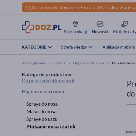
Darmowa dostawa z InPost od 39 zł tylko w aplika
Strefa okazji
Nowości
Krótkie dat
KATEGORIE
Strefa wiedzy
Aplikacja mobilna
Strona główna
Higiena
Higiena uszu i nosa
Płukanie nosa 
Kategorie produktów
Do poprzedniej kategorii
Pr
Higiena uszu i nosa
do
Spraye do nosa
Maści do nosa
Spraye do uszu
Płukanie nosa i zatok
Spons