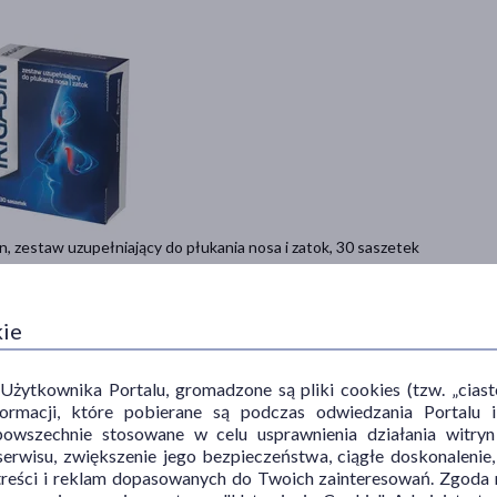
in, zestaw uzupełniający do płukania nosa i zatok, 30 saszetek
9 zł
Do koszyka
kie
ytkownika Portalu, gromadzone są pliki cookies (tzw. „ciastec
informacji, które pobierane są podczas odwiedzania Portal
powszechnie stosowane w celu usprawnienia działania witryn
erwisu, zwiększenie jego bezpieczeństwa, ciągłe doskonalenie
treści i reklam dopasowanych do Twoich zainteresowań. Zgoda n