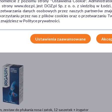
mencie z poziomu strony "Ustawienia Cookie". Administrat
trony www.doz.pl, jest DOZ.pl Sp. z o. o. z siedzibą w Łodzi,
przetwarzania danych osobowych przez naszych partnerów znajd
 korzystaniu przez nas z plików cookies oraz o przetwarzaniu
 znajdziesz w Polityce prywatności.
n Rinse, zestaw do płukania nosa i zatok, zestaw uzupełniający, 28 sasz.
9 zł
Ustawienia zaawansowane
Akcep
 0,54 zł
Do koszyka
in, zestaw do płukania nosa i zatok, 12 saszetek + irygator