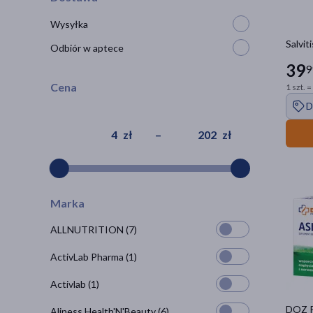
Wysyłka
Salvit
Odbiór w aptece
39
9
Cena
1 szt. =
D
zł
–
zł
Marka
ALLNUTRITION
(7)
ActivLab Pharma
(1)
Activlab
(1)
DOZ P
Aliness Health'N'Beauty
(6)