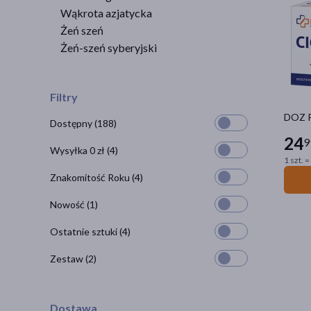
Wąkrota azjatycka
Żeń szeń
Żeń-szeń syberyjski
Filtry
DOZ P
Dostępny
(188)
24
9
Wysyłka 0 zł
(4)
1 szt. =
Znakomitość Roku
(4)
Nowość
(1)
Ostatnie sztuki
(4)
Zestaw
(2)
Dostawa