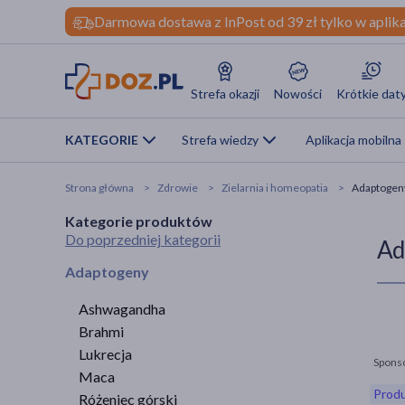
Darmowa dostawa z InPost od 39 zł tylko w aplika
Strefa okazji
Nowości
Krótkie dat
KATEGORIE
Strefa wiedzy
Aplikacja mobilna
Strona główna
Zdrowie
Zielarnia i homeopatia
Adaptogen
Kategorie produktów
Do poprzedniej kategorii
Ad
Adaptogeny
Ashwagandha
Brahmi
Lukrecja
Spons
Maca
Produ
Różeniec górski