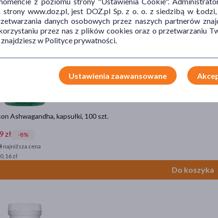
mencie z poziomu strony "Ustawienia Cookie". Administrat
trony www.doz.pl, jest DOZ.pl Sp. z o. o. z siedzibą w Łodzi,
przetwarzania danych osobowych przez naszych partnerów znajd
ocja
 korzystaniu przez nas z plików cookies oraz o przetwarzaniu
 znajdziesz w Polityce prywatności.
Ustawienia zaawansowane
Akcep
on Ashwagandha, kapsułki, 100 szt.
9 zł
-8%
ł
najniższa cena
 0,16 zł
Do koszyka