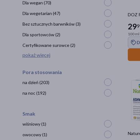
Dla wegan
(70)
Dla wegetarian
(47)
DOZ P
Bez sztucznych barwników
(3)
29
9
100 ml 
Dla sportowców
(2)
D
Certyfikowane surowce
(2)
pokaż więcej
Pora stosowania
na dzień
(203)
na noc
(192)
Smak
wiśniowy
(1)
Nature
owocowy
(1)