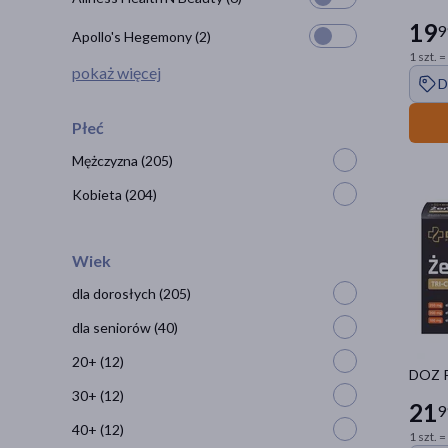
19
9
Apollo's Hegemony
(2)
1 szt. =
pokaż więcej
D
Płeć
Mężczyzna
(205)
Kobieta
(204)
Wiek
dla dorosłych
(205)
dla seniorów
(40)
20+
(12)
DOZ Pr
30+
(12)
21
9
40+
(12)
1 szt. =