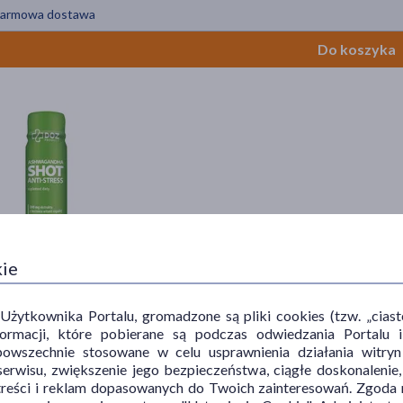
armowa dostawa
Do koszyka
kie
roduct Ashwagandha Shot Anti-Stress, płyn, smak owocowy, 80 ml
zł
ytkownika Portalu, gromadzone są pliki cookies (tzw. „ciastec
informacji, które pobierane są podczas odwiedzania Portal
= 6,24 zł
powszechnie stosowane w celu usprawnienia działania witryn
 + 1 za 1 grosz
erwisu, zwiększenie jego bezpieczeństwa, ciągłe doskonalenie
treści i reklam dopasowanych do Twoich zainteresowań. Zgoda n
Do koszyka