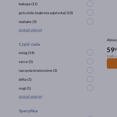
bakopa
(11)
gotu kola (wąkrota azjatycka)
(10)
maitake
(3)
pokaż więcej
Alines
Część ciała
59
9
mózg
(14)
1 szt. =
serce
(5)
naczynia krwionośne
(3)
jelita
(1)
nogi
(1)
pokaż więcej
Specyfika