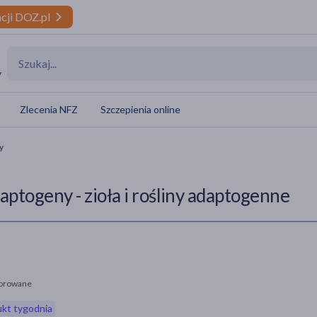
cji DOZ.pl
y
Zlecenia NFZ
Szczepienia online
y
aptogeny - zioła i rośliny adaptogenne
orowane
kt tygodnia