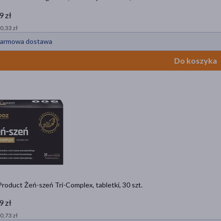
9 zł
 0,33 zł
armowa dostawa
Do koszyka
oduct Żeń-szeń Tri-Complex, tabletki, 30 szt.
9 zł
 0,73 zł