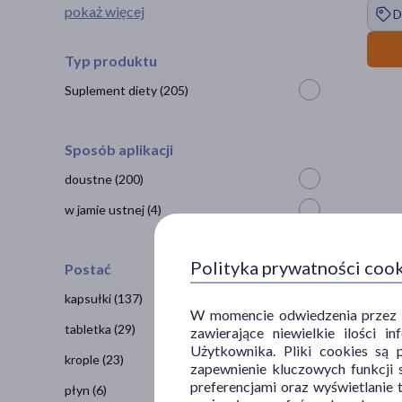
pokaż więcej
D
Typ produktu
Suplement diety
(205)
Sposób aplikacji
doustne
(200)
w jamie ustnej
(4)
Polityka prywatności coo
Postać
DOZ P
kapsułki
(137)
4
99 
W momencie odwiedzenia przez Uż
tabletka
(29)
zawierające niewielkie ilości 
100 ml 
Użytkownika. Pliki cookies są 
3
krople
(23)
zapewnienie kluczowych funkcji s
preferencjami oraz wyświetlanie 
płyn
(6)