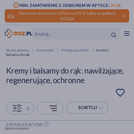
MIN. ZAMÓWIENIE Z ODBIOREM W APTECE:
25 ZŁ
Darmowa dostawa z InPost od 39 zł tylko w aplikacji
DOZ.pl
w
Hit
Hit
Strona główna
Kosmetyki
Pielęgnacja dłoni
Kremy i
balsamy do rąk
ofory
Kremy i balsamy do rąk: nawilżające,
do makijażu
dzieci
ść
Hit
Hit
regenerujące, ochronne
ące
rmową
kijażu
ść
Hit
SORTUJ
0
w
Hit
Hit
270 PRODUKTÓW
Sponsorowane
ść
Hit