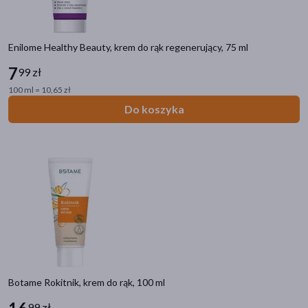
Enilome Healthy Beauty, krem do rąk regenerujący, 75 ml
Kategorie produktów
Do poprzedniej kategorii
7
99 zł
100 ml = 10,65 zł
Pielęgnacja dłoni
Do koszyka
Kremy i balsamy do rąk
Peelingi i maseczki do rąk
Filtry
Dostępny
(259)
Wysyłka 0 zł
(3)
Znakomitość Roku
(2)
Nowość
(6)
Botame Rokitnik, krem do rąk, 100 ml
99 zł