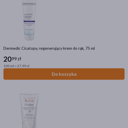
Neutrogena Formuła Norweska
(5)
Ziaja Yego
(4)
Bioderma Atoderm
(3)
FlosLek Laboratorium Hand Care
(3)
pokaż więcej
Dermedic Cicatopy, regenerujący krem do rąk, 75 ml
20
99 zł
100 ml = 27,99 zł
Do koszyka