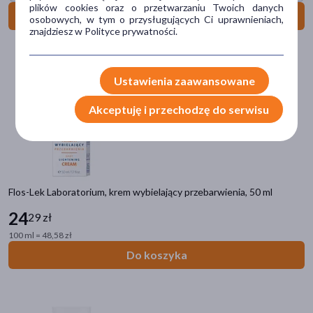
plików cookies oraz o przetwarzaniu Twoich danych
Do koszyka
osobowych, w tym o przysługujących Ci uprawnieniach,
Alantan
(1)
znajdziesz w Polityce prywatności.
Alle
(1)
pokaż więcej
Ustawienia zaawansowane
Działanie/właściwości
Akceptuję i przechodzę do serwisu
nawilżające
(243)
regenerujące
(156)
odżywcze
(117)
Flos-Lek Laboratorium, krem wybielający przebarwienia, 50 ml
łagodzące
(109)
24
29 zł
ochronne
(100)
100 ml = 48,58 zł
pokaż więcej
Do koszyka
Linia produktowa
Enilome PRO
(5)