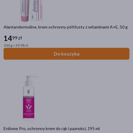
Alantandermoline, krem ochronny półtłusty z witaminami A+E, 50 g
14
99 zł
100 g = 29,98 zł
Do koszyka
Enilome Pro, ochronny krem do rąk i paznokci, 195 ml