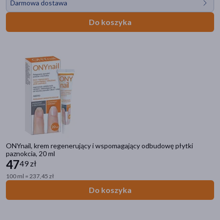
Darmowa dostawa
Do koszyka
ONYnail, krem regenerujący i wspomagający odbudowę płytki
paznokcia, 20 ml
47
49 zł
100 ml = 237,45 zł
Do koszyka