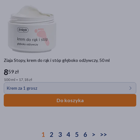
Ziaja Stopy, krem do rąk i stóp głęboko odżywczy, 50 ml
8
59 zł
100 ml = 17,18 zł
Krem za 1 grosz
Do koszyka
1
2
3
4
5
6
>
>>