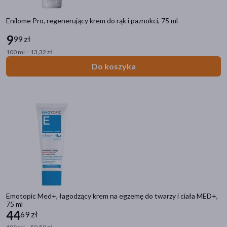
Enilome Pro, regenerujący krem do rąk i paznokci, 75 ml
9
99 zł
100 ml = 13,32 zł
Do koszyka
Emotopic Med+, łagodzący krem na egzemę do twarzy i ciała MED+,
75 ml
44
69 zł