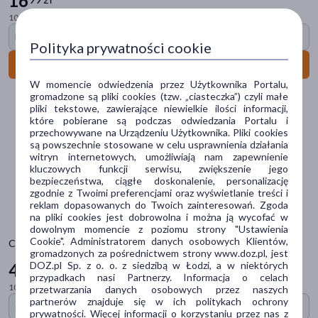
16
Ostatnie sztuki
(13)
100 ml = 16,99 zł
Darmowa dostawa
Dostawa
Polityka prywatności cookie
Do koszyka
Wysyłka
W momencie odwiedzenia przez Użytkownika Portalu,
Odbiór w aptece
gromadzone są pliki cookies (tzw. „ciasteczka”) czyli małe
pliki tekstowe, zawierające niewielkie ilości informacji,
które pobierane są podczas odwiedzania Portalu i
Cena
przechowywane na Urządzeniu Użytkownika. Pliki cookies
są powszechnie stosowane w celu usprawnienia działania
witryn internetowych, umożliwiają nam zapewnienie
kluczowych funkcji serwisu, zwiększenie jego
zł
–
zł
bezpieczeństwa, ciągłe doskonalenie, personalizację
zgodnie z Twoimi preferencjami oraz wyświetlanie treści i
reklam dopasowanych do Twoich zainteresowań. Zgoda
na pliki cookies jest dobrowolna i można ją wycofać w
Marka
dowolnym momencie z poziomu strony "Ustawienia
Cookie". Administratorem danych osobowych Klientów,
CeraVe, regenerujący krem do rąk, 100 ml
gromadzonych za pośrednictwem strony www.doz.pl, jest
4organic
(3)
DOZ.pl Sp. z o. o. z siedzibą w Łodzi, a w niektórych
42
39 zł
przypadkach nasi Partnerzy. Informacja o celach
AA
(2)
100 ml = 42,39 zł
przetwarzania danych osobowych przez naszych
partnerów znajduje się w ich politykach ochrony
CeraVe za 1 gr
ASA
(1)
prywatności. Więcej informacji o korzystaniu przez nas z