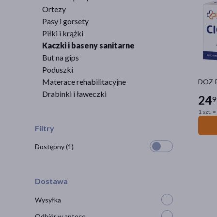
Ortezy
Pasy i gorsety
Piłki i krążki
Kaczki i baseny sanitarne
But na gips
Poduszki
Materace rehabilitacyjne
DOZ P
Drabinki i ławeczki
24
9
1 szt. =
Filtry
Dostępny
(1)
Dostawa
Wysyłka
Odbiór w aptece