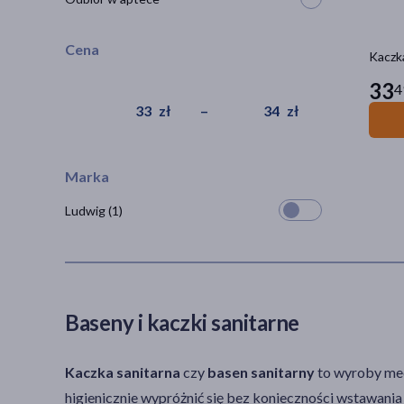
Cena
Kaczka
33
4
zł
–
zł
Marka
Ludwig
(1)
Baseny i kaczki sanitarne
Kaczka sanitarna
czy
basen sanitarny
to wyroby med
higienicznie wypróżnić się bez konieczności wstawania