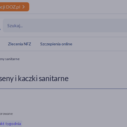
cji DOZ.pl
y
Zlecenia NFZ
Szczepienia online
eny sanitarne
seny i kaczki sanitarne
orowane
kt tygodnia