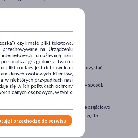
iodrowej czy uszkodzeniu kręgosłupa.
zka”) czyli małe pliki tekstowe,
u i przechowywane na Urządzeniu
 internetowych, umożliwiają nam
, personalizację zgodnie z Twoimi
ęskiej anatomii. Pacjent może z nich skorzystać
a pliki cookies jest dobrowolna i
orem danych osobowych Klientów,
 a w niektórych przypadkach nasi
ę, która pozwala opiekunowi w higieniczny sposób
uje się w ich politykach ochrony
 Twoich danych osobowych, w tym o
osobę trzecią.
pacjenta. Przykładowo, jeśli mowa o osobie częściowo
ak dla osoby trwale unieruchomionej lub często
tuję i przechodzę do serwisu