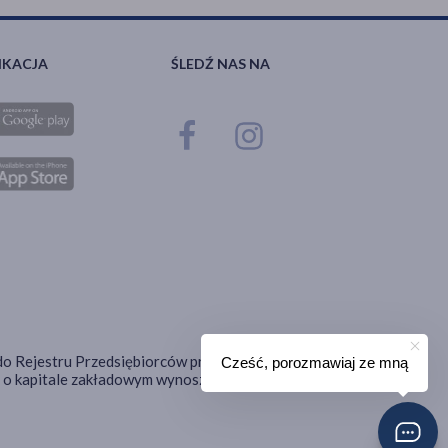
IKACJA
ŚLEDŹ NAS NA
ana do Rejestru Przedsiębiorców prowadzonego przez Sąd
Cześć, porozmawiaj ze mną
o kapitale zakładowym wynoszącym 18 725 000,00 zł.