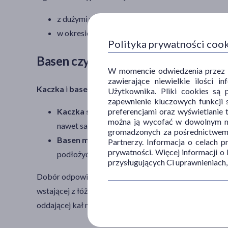
z dużymi problemami motorycznymi, wynikającym
w okresie rekonwalescencji po urazie uniemożliw
Polityka prywatności coo
Basen czy kaczka sanitarna?
W momencie odwiedzenia przez Uż
zawierające niewielkie ilości 
Kaczka
i
basen dla chorego
to dwa różne akcesoria, k
Użytkownika. Pliki cookies są 
zapewnienie kluczowych funkcji s
Kaczka szpitalna
jest przeznaczona do oddawani
preferencjami oraz wyświetlanie 
można ją wycofać w dowolnym mo
nawet samodzielnie, przystawiając do narządów
gromadzonych za pośrednictwem s
Basen medyczny
to wyrób, do którego można od
Partnerzy. Informacja o celach 
prywatności. Więcej informacji o
podłożyć przyrząd choremu, jak i odebrać go po 
przysługujących Ci uprawnieniach,
Dobór odpowiedniego akcesorium –
basenu na mocz
wstającej z łóżka, która chce uniknąć nocnych wizyt w
oddającej kał niezbędny może być
basen medyczny
.