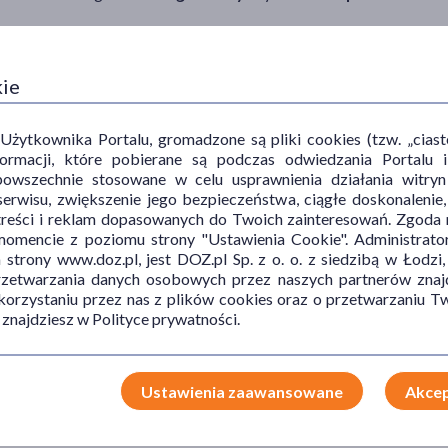
i np. z niepełnosprawności czy podeszłego wieku;
iającym/utrudniającym wstanie z łóżka – np. po złamaniu kości b
kie
ytkownika Portalu, gromadzone są pliki cookies (tzw. „ciastec
informacji, które pobierane są podczas odwiedzania Portal
tóre różnią się zarówno kształtem, jak i przeznaczeniem.
powszechnie stosowane w celu usprawnienia działania witryn
erwisu, zwiększenie jego bezpieczeństwa, ciągłe doskonalenie
a moczu. Dostępne są modele dostosowane do kobiecej, jak i do m
treści i reklam dopasowanych do Twoich zainteresowań. Zgoda n
mencie z poziomu strony "Ustawienia Cookie". Administrat
 intymnych przed oddaniem moczu.
trony www.doz.pl, jest DOZ.pl Sp. z o. o. z siedzibą w Łodzi,
dać zarówno mocz, jak i kał. Jest wyposażony w specjalną rączk
przetwarzania danych osobowych przez naszych partnerów znajd
 korzystaniu przez nas z plików cookies oraz o przetwarzaniu
zakończeniu przez pacjenta wypróżniania się. Jest wsuwany przez 
 znajdziesz w Polityce prywatności.
i kał lub
kaczki sanitarnej
– jest uzależniony od stanu i potrzeb 
 toalecie w celu oddania moczu, wystarczy
kaczka szpitalna
. Jedn
Ustawienia zaawansowane
Akcep