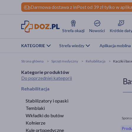
Darmowa dostawa z InPost od 39 zł tylko w aplika
Strefa okazji
Nowości
Krótkie dat
KATEGORIE
Strefa wiedzy
Aplikacja mobilna
Strona główna
Sprzęt medyczny
Rehabilitacja
Kaczki i bas
Kategorie produktów
Do poprzedniej kategorii
Ba
Rehabilitacja
Stabilizatory i opaski
Temblaki
Wkładki do butów
Spons
Kołnierze
Produ
Kule ortopedyczne