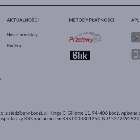
AKTUALNOŚCI
METODY PŁATNOŚCI
APL
Nasze produkty
Kariera
a
.o. z siedzibą w Łodzi, ul. Kinga C. Gillette 11, 94-406 Łódź, wpis
 Gospodarczy KRS pod numerem KRS 0000301254, NIP 5372492924, 