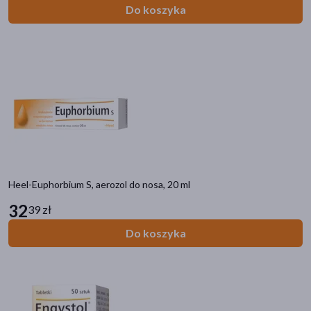
Do koszyka
mięśnie
(8)
nos
(5)
stawy
(5)
skóra
(5)
głowa
(4)
pokaż więcej
Pora stosowania
na dzień
(110)
Heel-Euphorbium S, aerozol do nosa, 20 ml
na noc
(110)
32
39 zł
Do koszyka
Działanie/właściwości
łagodzące
(4)
uodparniające
(3)
wspomagające
(3)