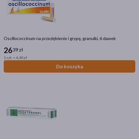
Oscillococcinum na przeziębienie i grypę, granulki, 6 dawek
26
39 zł
1 szt. = 4,40 zł
Do koszyka