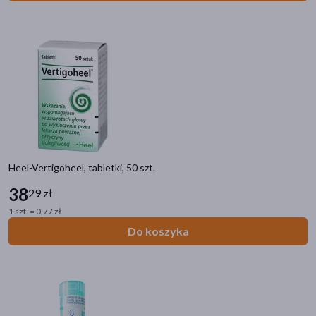
Heel-Vertigoheel, tabletki, 50 szt.
38
29 zł
1 szt. = 0,77 zł
Do koszyka
Kategorie produktów
Do poprzedniej kategorii
Zielarnia i homeopatia