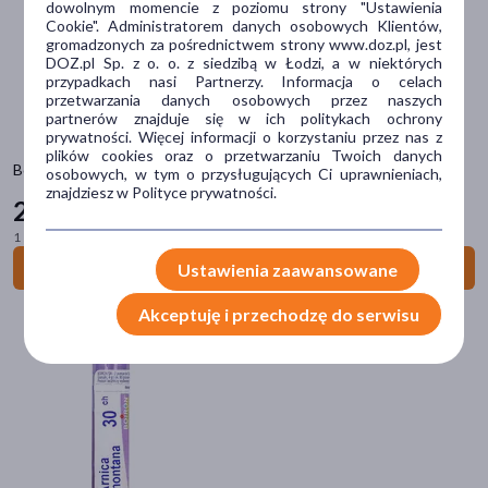
dowolnym momencie z poziomu strony "Ustawienia
Cookie". Administratorem danych osobowych Klientów,
Sposób aplikacji
gromadzonych za pośrednictwem strony www.doz.pl, jest
DOZ.pl Sp. z o. o. z siedzibą w Łodzi, a w niektórych
doustne
(137)
przypadkach nasi Partnerzy. Informacja o celach
przetwarzania danych osobowych przez naszych
na skórę
(6)
partnerów znajduje się w ich politykach ochrony
prywatności. Więcej informacji o korzystaniu przez nas z
doodbytnicze
(2)
plików cookies oraz o przetwarzaniu Twoich danych
Boiron Coryzalia, tabletki powlekane, 40 szt.
osobowych, w tym o przysługujących Ci uprawnieniach,
do nosa
(1)
znajdziesz w Polityce prywatności.
26
99 zł
do oczu
(1)
1 szt. = 0,67 zł
Do koszyka
Ustawienia zaawansowane
Postać
granulki
(118)
Akceptuję i przechodzę do serwisu
tabletka
(12)
maść
(5)
ampułka
(3)
czopki
(2)