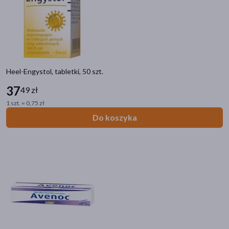
gojące
(2)
udrażniające nos
(2)
pokaż więcej
Heel-Engystol, tabletki, 50 szt.
37
49 zł
1 szt. = 0,75 zł
Do koszyka