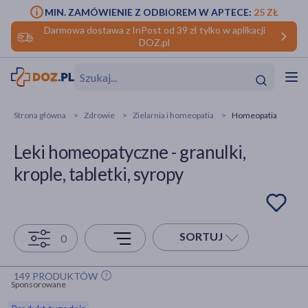
MIN. ZAMÓWIENIE Z ODBIOREM W APTECE:
25 ZŁ
Darmowa dostawa z InPost od 39 zł tylko w aplikacji
DOZ.pl
w
Hit
Hit
Strona główna
Zdrowie
Zielarnia i homeopatia
Homeopatia
ofory
Leki homeopatyczne - granulki,
do makijażu
dzieci
ść
Hit
Hit
krople, tabletki, syropy
ące
rmową
kijażu
ść
Hit
SORTUJ
0
w
Hit
Hit
149 PRODUKTÓW
Sponsorowane
ść
Hit