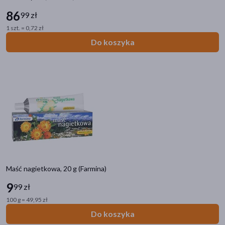
86
99 zł
1 szt. = 0,72 zł
Do koszyka
Maść nagietkowa, 20 g (Farmina)
9
99 zł
100 g = 49,95 zł
Do koszyka