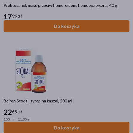
Proktosanol, maść przeciw hemoroidom, homeopatyczna, 40 g
17
99 zł
Do koszyka
Boiron Stodal, syrop na kaszel, 200 ml
22
69 zł
100 ml = 11,35 zł
Do koszyka