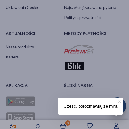
Ustawienia Cookie
Najczęściej zadawane pytania
Polityka prywatności
AKTUALNOŚCI
METODY PŁATNOŚCI
Nasze produkty
Kariera
APLIKACJA
ŚLEDŹ NAS NA
Cześć, porozmawiaj ze mną
0