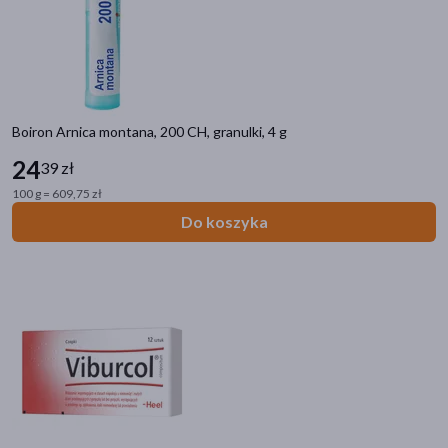
Adaptogeny
Grzyby
Produkty konopne
Homeopatia
Herbaty i mieszanki ziołowe
Boiron Arnica montana, 200 CH, granulki, 4 g
Naturalne suplementy
24
39 zł
Zioła
100 g = 609,75 zł
Nalewki ziołowe
Do koszyka
Miody i produkty pszczele
Filtry
Dostępny
(148)
Zestaw
(1)
Dostawa