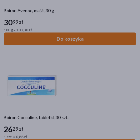
Boiron Avenoc, maść, 30 g
30
99 zł
100 g = 103,30 zł
Do koszyka
Boiron Cocculine, tabletki, 30 szt.
26
29 zł
1 szt. = 0,88 zł