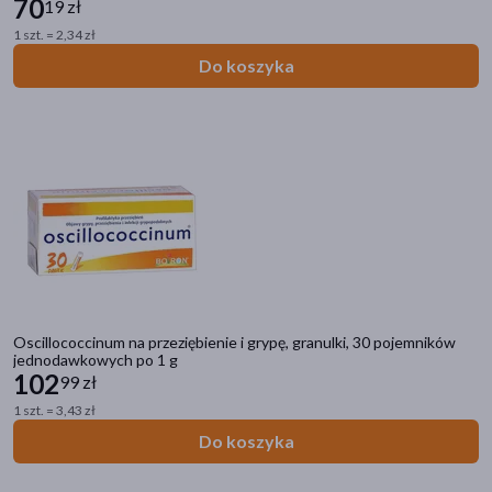
70
19 zł
1 szt. = 2,34 zł
Do koszyka
Oscillococcinum na przeziębienie i grypę, granulki, 30 pojemników
jednodawkowych po 1 g
102
99 zł
1 szt. = 3,43 zł
Do koszyka