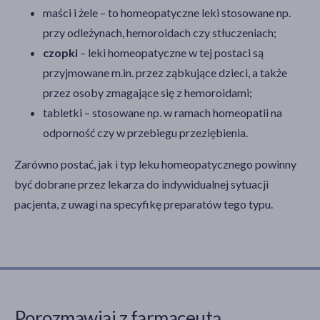
maści i żele – to homeopatyczne leki stosowane np.
przy odleżynach, hemoroidach czy stłuczeniach;
czopki
– leki homeopatyczne w tej postaci są
przyjmowane m.in. przez ząbkujące dzieci, a także
przez osoby zmagające się z hemoroidami;
tabletki – stosowane np. w ramach homeopatii na
odporność czy w przebiegu przeziębienia.
Zarówno postać, jak i typ leku homeopatycznego powinny
być dobrane przez lekarza do indywidualnej sytuacji
pacjenta, z uwagi na specyfikę preparatów tego typu.
Porozmawiaj z farmaceutą