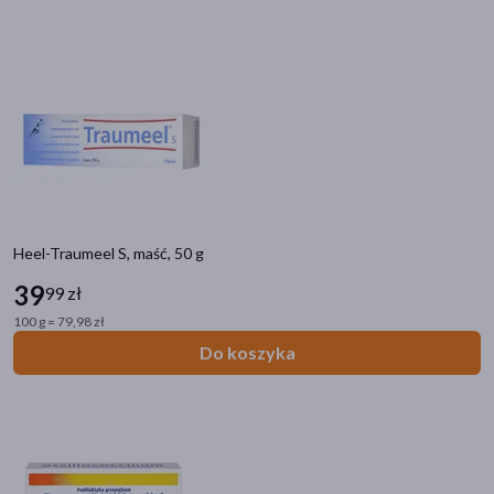
Heel-Traumeel S, maść, 50 g
39
99 zł
100 g = 79,98 zł
Do koszyka