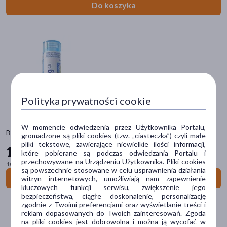
Płeć
Do koszyka
Kobieta
(148)
Mężczyzna
(145)
Wiek
dla dorosłych
(78)
20+
(69)
Polityka prywatności cookie
30+
(69)
W momencie odwiedzenia przez Użytkownika Portalu,
40+
(69)
Boiron Arnica montana, 9 CH, granulki, 4 g
gromadzone są pliki cookies (tzw. „ciasteczka”) czyli małe
pliki tekstowe, zawierające niewielkie ilości informacji,
50+
(69)
16
99 zł
które pobierane są podczas odwiedzania Portalu i
pokaż więcej
przechowywane na Urządzeniu Użytkownika. Pliki cookies
100 g = 424,75 zł
są powszechnie stosowane w celu usprawnienia działania
Do koszyka
witryn internetowych, umożliwiają nam zapewnienie
Typ produktu
kluczowych funkcji serwisu, zwiększenie jego
bezpieczeństwa, ciągłe doskonalenie, personalizację
Lek homeopatyczny
(147)
zgodnie z Twoimi preferencjami oraz wyświetlanie treści i
reklam dopasowanych do Twoich zainteresowań. Zgoda
Lek bez recepty
(144)
na pliki cookies jest dobrowolna i można ją wycofać w