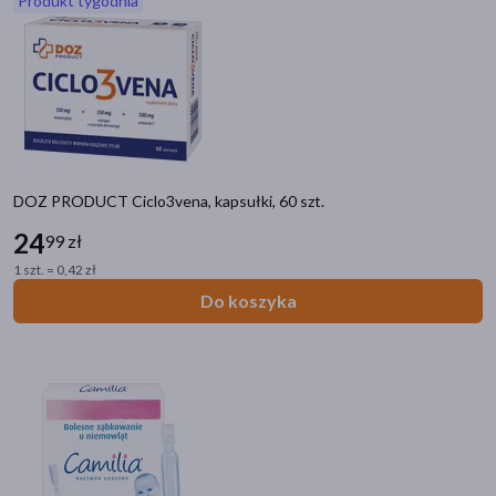
Produkt tygodnia
akijażu
Hit
DOZ PRODUCT Ciclo3vena, kapsułki, 60 szt.
24
99 zł
1 szt. = 0,42 zł
Do koszyka