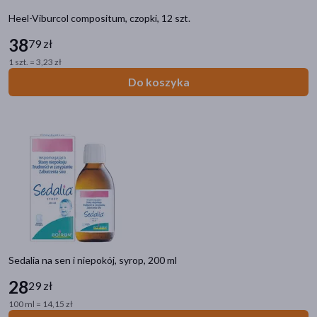
Wysyłka
Heel-Viburcol compositum, czopki, 12 szt.
Odbiór w aptece
38
79 zł
Cena
1 szt. = 3,23 zł
Do koszyka
zł
–
zł
Marka
Arnica montana
(1)
Boiron
(121)
Heel
(6)
Sedalia na sen i niepokój, syrop, 200 ml
Mastodyon
(3)
28
29 zł
100 ml = 14,15 zł