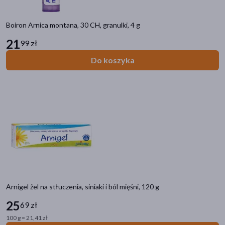
pokaż więcej
Problem
Boiron Arnica montana, 30 CH, granulki, 4 g
przeziębienie
(7)
21
99 zł
infekcja
(6)
Do koszyka
ból
(5)
grypa
(5)
hemoroidy
(3)
pokaż więcej
Główne składniki
niepokalanek
(3)
arnika
(3)
Arnigel żel na stłuczenia, siniaki i ból mięśni, 120 g
nagietek
(1)
25
69 zł
Część ciała
100 g = 21,41 zł