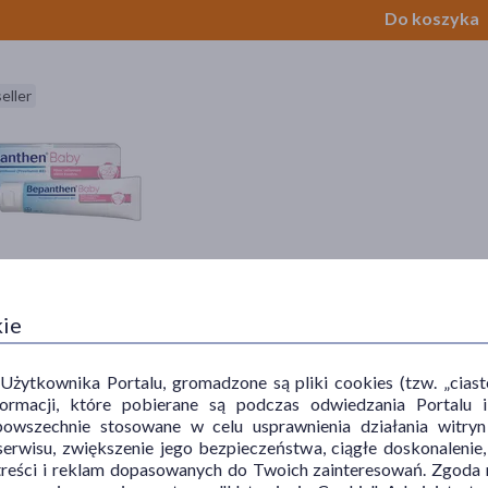
Do koszyka
eller
then Baby, maść ochronna, 100 g
kie
9 zł
 36,99 zł
ytkownika Portalu, gromadzone są pliki cookies (tzw. „ciastec
Do koszyka
informacji, które pobierane są podczas odwiedzania Portal
powszechnie stosowane w celu usprawnienia działania witryn
erwisu, zwiększenie jego bezpieczeństwa, ciągłe doskonalenie
treści i reklam dopasowanych do Twoich zainteresowań. Zgoda n