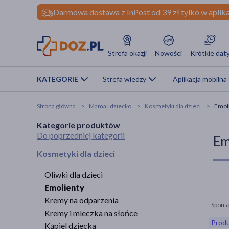
Darmowa dostawa z InPost od 39 zł tylko w aplika
Strefa okazji
Nowości
Krótkie dat
KATEGORIE
Strefa wiedzy
Aplikacja mobilna
Strona główna
Mama i dziecko
Kosmetyki dla dzieci
Emol
Kategorie produktów
Do poprzedniej kategorii
Em
Kosmetyki dla dzieci
Oliwki dla dzieci
Emolienty
Kremy na odparzenia
Spons
Kremy i mleczka na słońce
Produ
Kąpiel dziecka