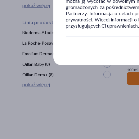
można ją wycofać w dowolnym mo
pokaż więcej
gromadzonych za pośrednictwem s
Partnerzy. Informacja o celach 
prywatności. Więcej informacji o
Linia produktowa
przysługujących Ci uprawnieniach,
Bioderma Atoderm
(11)
La Roche-Posay Lipikar
(11)
Biode
Emolium Dermocare
(9)
76
2
Oillan Baby
(8)
100 ml 
Oillan Derm+
(8)
pokaż więcej