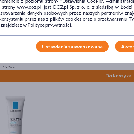
mencie z poziomu strony "Ustawienia Cookie". Administrat
trony www.doz.pl, jest DOZ.pl Sp. z o. o. z siedzibą w Łodzi,
przetwarzania danych osobowych przez naszych partnerów znajd
 korzystaniu przez nas z plików cookies oraz o przetwarzaniu
 znajdziesz w Polityce prywatności.
Ustawienia zaawansowane
Akcep
rma Atoderm Intensive baume, balsam ultra-kojący, 500 ml
9 zł
= 15,26 zł
Do koszyka