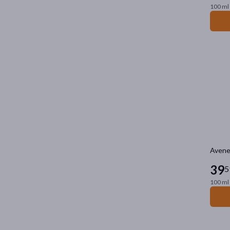
100 ml 
Avene 
39
5
100 ml 