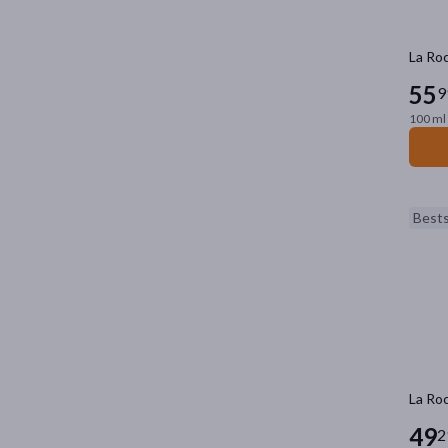
La Roc
55
9
100 ml 
Bests
La Roc
49
2