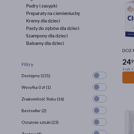
Pudry i zasypki
Preparaty na ciemieniuchę
Kremy dla dzieci
Pasty do zębów dla dzieci
Szampony dla dzieci
Balsamy dla dzieci
DOZ P
24
9
Filtry
1 szt. =
Dostępny
(131)
Wysyłka 0 zł
(1)
Znakomitość Roku
(16)
Bestseller
(2)
Ostatnie sztuki
(23)
Zestaw
(6)