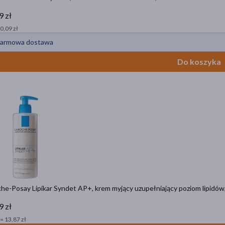
9 zł
 0,09 zł
armowa dostawa
Do koszyka
he-Posay Lipikar Syndet AP+, krem myjący uzupełniający poziom lipidów,
9 zł
= 13,87 zł