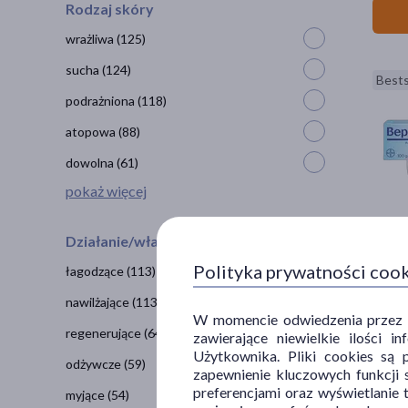
Rodzaj skóry
wrażliwa
(125)
sucha
(124)
Bests
podrażniona
(118)
atopowa
(88)
dowolna
(61)
pokaż więcej
Działanie/właściwości
Bepan
Polityka prywatności coo
łagodzące
(113)
36
9
nawilżające
(113)
100 g =
W momencie odwiedzenia przez Uż
regenerujące
(64)
zawierające niewielkie ilości 
Użytkownika. Pliki cookies są 
odżywcze
(59)
zapewnienie kluczowych funkcji s
preferencjami oraz wyświetlanie 
myjące
(54)