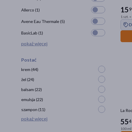
15
9
Allerco
(1)
1 szt. =
Avene Eau Thermale
(5)
D
BasicLab
(1)
pokaż więcej
Postać
krem
(44)
żel
(24)
balsam
(22)
emulsja
(22)
szampon
(11)
La Roc
pokaż więcej
55
4
100 ml 