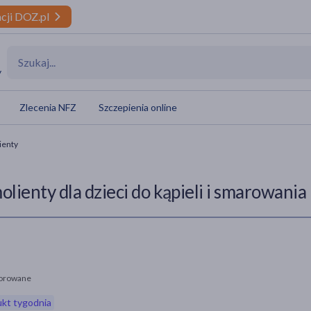
cji DOZ.pl
y
Zlecenia NFZ
Szczepienia online
ienty
olienty dla dzieci do kąpieli i smarowania
orowane
kt tygodnia