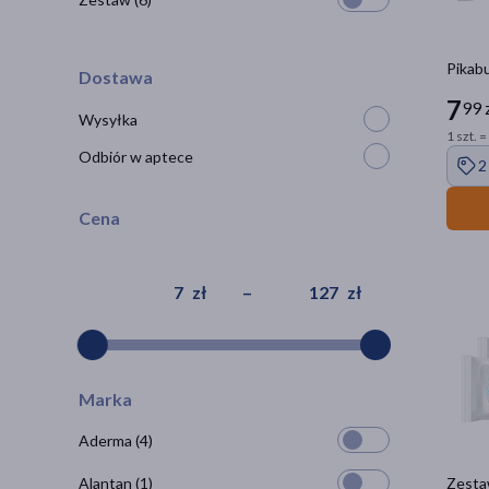
Pikabu
Dostawa
7
99 
Wysyłka
1 szt. =
Odbiór w aptece
2
Cena
zł
–
zł
Marka
Aderma
(4)
Alantan
(1)
Zestaw