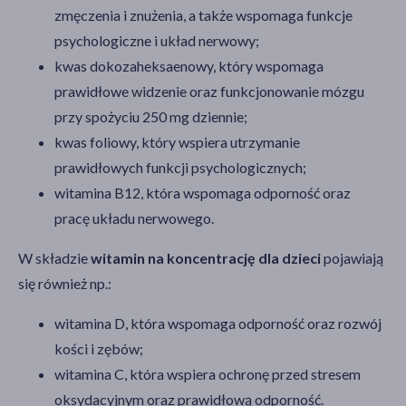
zmęczenia i znużenia, a także wspomaga funkcje
Bez laktozy
(5)
psychologiczne i układ nerwowy;
Bez dodatku cukru
(4)
kwas dokozaheksaenowy, który wspomaga
Z substancją słodzącą
(4)
prawidłowe widzenie oraz funkcjonowanie mózgu
przy spożyciu 250 mg dziennie;
Linia produktowa
kwas foliowy, który wspiera utrzymanie
Zdrowy Lizak MniamMniam
(3)
prawidłowych funkcji psychologicznych;
MagneB6 Kids
(1)
witamina B12, która wspomaga odporność oraz
pracę układu nerwowego.
W składzie
witamin na koncentrację dla dzieci
pojawiają
się również np.:
witamina D, która wspomaga odporność oraz rozwój
kości i zębów;
witamina C, która wspiera ochronę przed stresem
oksydacyjnym oraz prawidłową odporność.