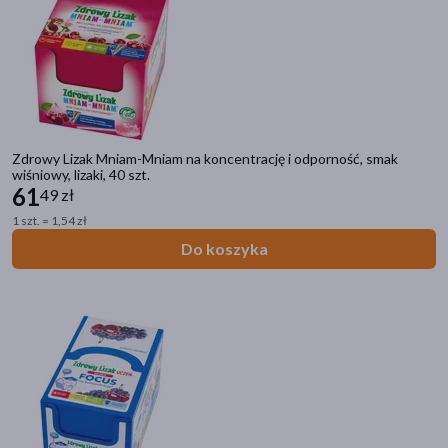
Kategorie produktów
Zdrowy Lizak Mniam-Mniam na koncentrację i odporność, smak
Do poprzedniej kategorii
wiśniowy, lizaki, 40 szt.
61
49 zł
Zdrowie dziecka
1 szt. = 1,54 zł
Witaminy i minerały
Do koszyka
Kaszel
Katar
Ból i gorączka
Na wszy i pasożyty
Układ pokarmowy
Odporność
Probiotyki
Wyciszenie i uspokojenie