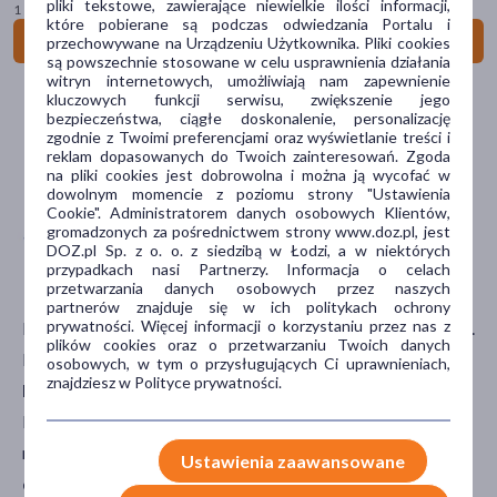
pliki tekstowe, zawierające niewielkie ilości informacji,
1 szt. = 1,54 zł
które pobierane są podczas odwiedzania Portalu i
Odbiór w aptece
Do koszyka
przechowywane na Urządzeniu Użytkownika. Pliki cookies
są powszechnie stosowane w celu usprawnienia działania
witryn internetowych, umożliwiają nam zapewnienie
Cena
kluczowych funkcji serwisu, zwiększenie jego
bezpieczeństwa, ciągłe doskonalenie, personalizację
zgodnie z Twoimi preferencjami oraz wyświetlanie treści i
NAJCZĘŚCIEJ WYBIERANE MARKI W KATEGORII: POPRAWA
reklam dopasowanych do Twoich zainteresowań. Zgoda
zł
–
zł
KONCENTRACJI
na pliki cookies jest dobrowolna i można ją wycofać w
dowolnym momencie z poziomu strony "Ustawienia
Cookie". Administratorem danych osobowych Klientów,
gromadzonych za pośrednictwem strony www.doz.pl, jest
Marka
DOZ.pl Sp. z o. o. z siedzibą w Łodzi, a w niektórych
przypadkach nasi Partnerzy. Informacja o celach
przetwarzania danych osobowych przez naszych
Gal
(1)
partnerów znajduje się w ich politykach ochrony
prywatności. Więcej informacji o korzystaniu przez nas z
Dzieciństwo jest okresem nieustannego rozwoju oraz nauki.
MagneB6
(1)
plików cookies oraz o przetwarzaniu Twoich danych
Dlatego wielu rodziców zastanawia się,
co na
osobowych, w tym o przysługujących Ci uprawnieniach,
Sanostol
(1)
znajdziesz w Polityce prywatności.
koncentrację dla dzieci
podawać swoim pociechom.
Podstawa to zdrowo zrównoważona dieta, ale dostępne są
UmmU
(2)
również różnorodne
preparaty na koncentrację i pamięć
Ustawienia zaawansowane
Vibovit
(2)
dla dzieci
, których składniki mogą stanowić dodatkowe