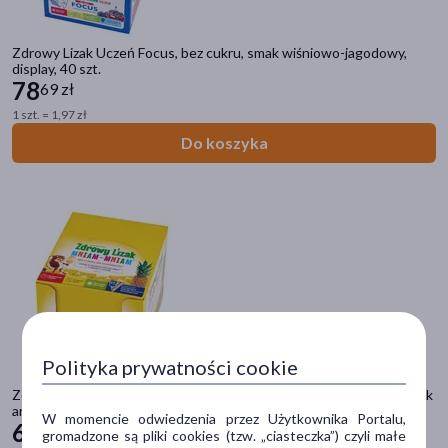
Ból gardła
Ząbkowanie
Zdrowy Lizak Uczeń Focus, bez cukru, smak wiśniowo-jagodowy,
Alergia dziecka
display, 40 szt.
78
69 zł
Drogi moczowe
1 szt. = 1,97 zł
Poprawa koncentracji
Do koszyka
Choroba lokomocyjna
Apetyt
Higiena uszu
Urazy
Filtry
Dostępny
(11)
Znakomitość Roku
(2)
Polityka prywatności cookie
Zdrowy Lizak Mniam-Mniam na koncentrację i odporność, lizaki, smak
Dostawa
ananasowy, 40 szt.
W momencie odwiedzenia przez Użytkownika Portalu,
61
49 zł
gromadzone są pliki cookies (tzw. „ciasteczka”) czyli małe
Wysyłka