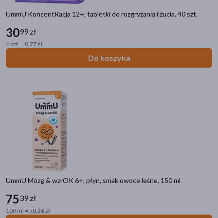
UmmU KoncentRacja 12+, tabletki do rozgryzania i żucia, 40 szt.
30
99 zł
1 szt. = 0,77 zł
Do koszyka
UmmU Mózg & wzrOK 6+, płyn, smak owoce leśne, 150 ml
75
39 zł
100 ml = 50,26 zł