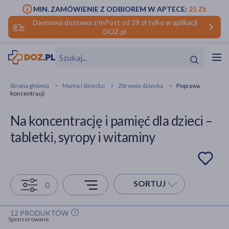
MIN. ZAMÓWIENIE Z ODBIOREM W APTECE:
25 ZŁ
Darmowa dostawa z InPost od 39 zł tylko w aplikacji
DOZ.pl
w
Hit
Hit
Strona główna
Mama i dziecko
Zdrowie dziecka
Poprawa
koncentracji
ofory
Na koncentrację i pamięć dla dzieci –
do makijażu
dzieci
ść
Hit
Hit
tabletki, syropy i witaminy
ące
rmową
kijażu
ść
Hit
SORTUJ
0
w
Hit
Hit
12 PRODUKTÓW
Sponsorowane
ść
Hit