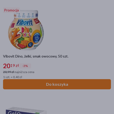
Promocja
Vibovit Dino, żelki, smak owocowy, 50 szt.
20
19 zł
-3%
20,99 zł
najniższa cena
1 szt. = 0,40 zł
Do koszyka