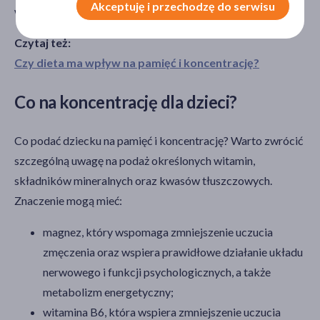
pokaż więcej
Akceptuję i przechodzę do serwisu
wsparcie.
Główne składniki
Czytaj też:
cynk
(6)
Czy dieta ma wpływ na pamięć i koncentrację?
multiwitamina
(4)
Co na koncentrację dla dzieci?
chrom
(3)
kwas foliowy
(3)
Co podać dziecku na pamięć i koncentrację? Warto zwrócić
kwas pantotenowy
(3)
szczególną uwagę na podaż określonych witamin,
pokaż więcej
składników mineralnych oraz kwasów tłuszczowych.
Znaczenie mogą mieć:
Alergeny
ryby
(1)
magnez, który wspomaga zmniejszenie uczucia
zmęczenia oraz wspiera prawidłowe działanie układu
soja
(1)
nerwowego i funkcji psychologicznych, a także
Zalecenia żywieniowe
metabolizm energetyczny;
witamina B6, która wspiera zmniejszenie uczucia
Bez glutenu
(6)