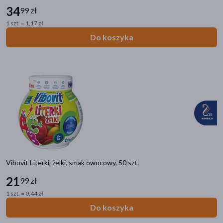
34
99 zł
1 szt. = 1,17 zł
Do koszyka
Vibovit Literki, żelki, smak owocowy, 50 szt.
21
99 zł
1 szt. = 0,44 zł
Do koszyka