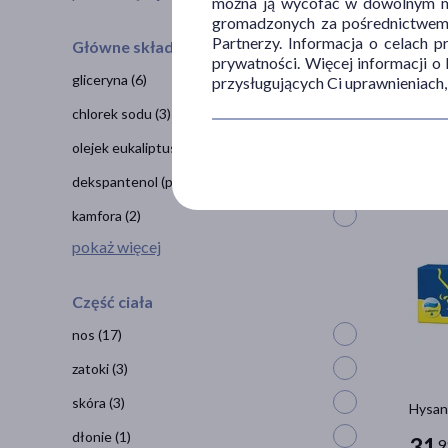
można ją wycofać w dowolnym mo
gromadzonych za pośrednictwem s
Partnerzy. Informacja o celach 
Główne składniki
prywatności. Więcej informacji o
gliceryna
(6)
przysługujących Ci uprawnieniach,
Xyloge
chlorek sodu
(3)
16
9
olejek eukaliptusowy
(3)
dekspantenol (prowitamina B5)
(2)
kamfora
(2)
pokaż więcej
Część ciała
nos
(17)
zatoki
(3)
skóra
(3)
Hysan,
dłonie
(1)
31
9