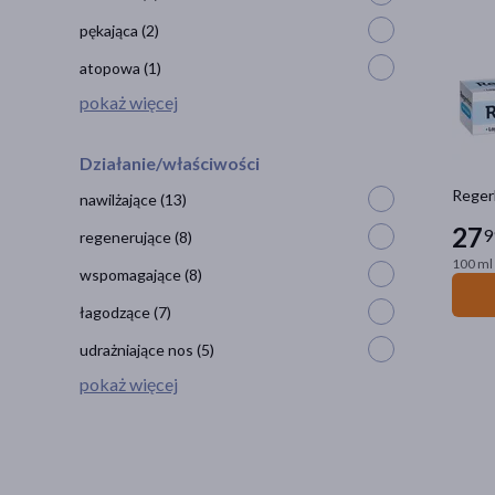
pękająca
(2)
atopowa
(1)
pokaż więcej
Działanie/właściwości
Regerh
nawilżające
(13)
27
9
regenerujące
(8)
100 ml 
wspomagające
(8)
łagodzące
(7)
udrażniające nos
(5)
pokaż więcej