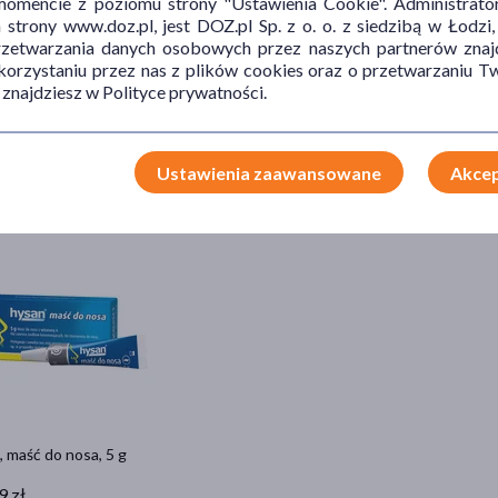
mencie z poziomu strony "Ustawienia Cookie". Administrat
trony www.doz.pl, jest DOZ.pl Sp. z o. o. z siedzibą w Łodzi,
przetwarzania danych osobowych przez naszych partnerów znajd
 korzystaniu przez nas z plików cookies oraz o przetwarzaniu
 znajdziesz w Polityce prywatności.
l hydro, żel do nosa, 10 g (atomizer)
9 zł
Ustawienia zaawansowane
Akcep
Do koszyka
 maść do nosa, 5 g
9 zł