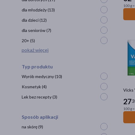
100 g =
dla młodzieży
(13)
dla dzieci
(12)
dla seniorów
(7)
20+
(5)
pokaż więcej
Typ produktu
Wyrób medyczny
(10)
Kosmetyk
(4)
Vicks 
Lek bez recepty
(3)
27
3
100 g =
Sposób aplikacji
na skórę
(9)