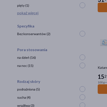
pięty
(1)
pokaż więcej
Specyfika
Bez konserwantów
(2)
Pora stosowania
na dzień
(16)
na noc
(15)
Katare
15
2
Rodzaj skóry
100 g =
podrażniona
(5)
sucha
(4)
wrażliwa
(3)