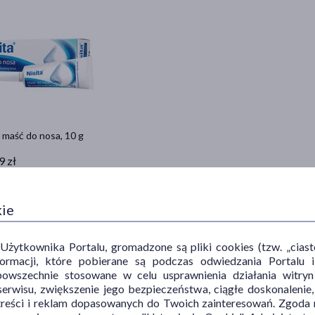
, maść do nosa, 10 g
9 zł
 233,90 zł
Do koszyka
kie
ytkownika Portalu, gromadzone są pliki cookies (tzw. „ciastec
informacji, które pobierane są podczas odwiedzania Portal
powszechnie stosowane w celu usprawnienia działania witryn
erwisu, zwiększenie jego bezpieczeństwa, ciągłe doskonalenie
treści i reklam dopasowanych do Twoich zainteresowań. Zgoda n