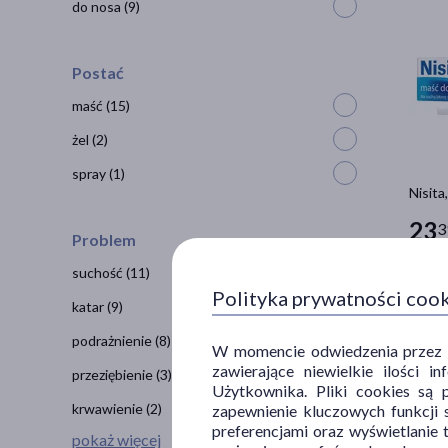
do nosa
(9)
Postać
maść
(15)
żel
(2)
spray
(1)
Nisita
23
3
Problem
100 g =
suchość
(11)
Polityka prywatności coo
katar
(9)
podrażnienie
(8)
W momencie odwiedzenia przez Uż
zawierające niewielkie ilości 
przeziębienie
(3)
Użytkownika. Pliki cookies są 
krwawienie
(2)
zapewnienie kluczowych funkcji s
preferencjami oraz wyświetlanie 
pokaż więcej