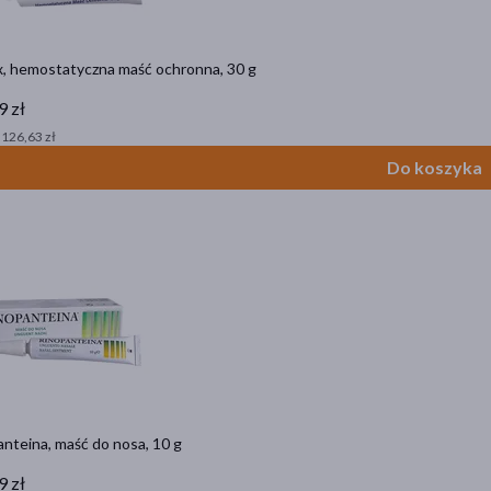
x, hemostatyczna maść ochronna, 30 g
9 zł
 126,63 zł
Do koszyka
nteina, maść do nosa, 10 g
9 zł