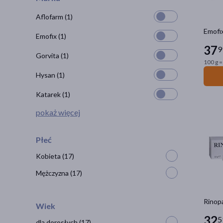
Aflofarm
(1)
Emofi
Emofix
(1)
37
9
Gorvita
(1)
100 g =
Hysan
(1)
Katarek
(1)
pokaż więcej
Płeć
Kobieta
(17)
Mężczyzna
(17)
Rinopa
Wiek
32
5
dla dorosłych
(17)