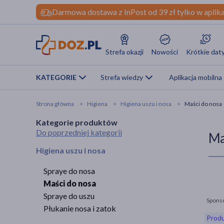
Darmowa dostawa z InPost od 39 zł tylko w aplika
Strefa okazji
Nowości
Krótkie dat
KATEGORIE
Strefa wiedzy
Aplikacja mobilna
Strona główna
Higiena
Higiena uszu i nosa
Maści do nosa
Kategorie produktów
Do poprzedniej kategorii
Ma
Higiena uszu i nosa
Spraye do nosa
Maści do nosa
Spraye do uszu
Spons
Płukanie nosa i zatok
Produ