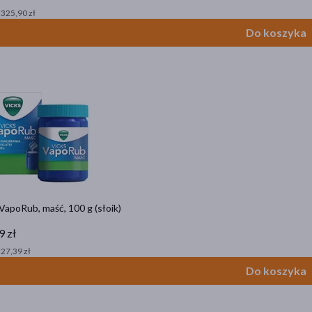
 325,90 zł
Do koszyka
VapoRub, maść, 100 g (słoik)
9 zł
 27,39 zł
Do koszyka