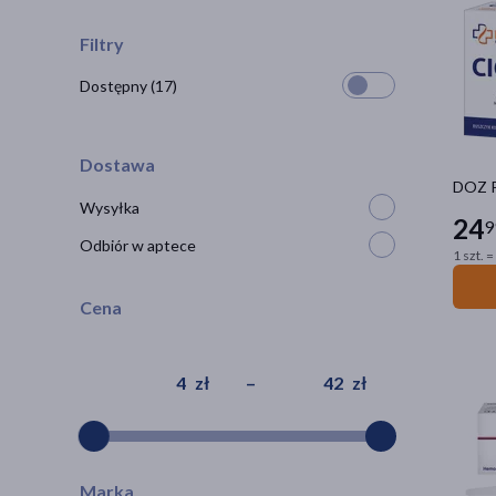
Filtry
Dostępny
(17)
Dostawa
DOZ P
Wysyłka
24
9
Odbiór w aptece
1 szt. =
Cena
zł
–
zł
Marka