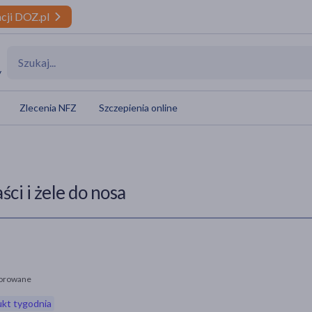
cji DOZ.pl
y
Zlecenia NFZ
Szczepienia online
ści i żele do nosa
orowane
kt tygodnia