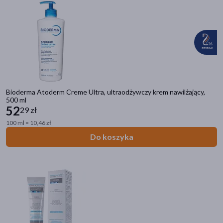
Bioderma Atoderm Creme Ultra, ultraodżywczy krem nawilżający,
500 ml
52
29 zł
100 ml = 10,46 zł
Do koszyka