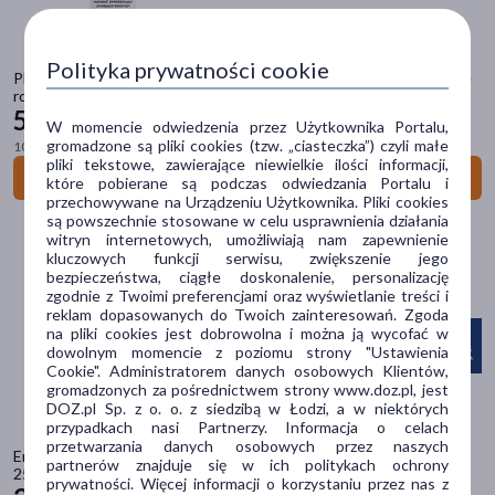
Cena
Polityka prywatności cookie
Pharmaceris M Tocoreduct Forte, preparat zmniejszający istniejące
zł
–
zł
rozstępy i blizny poporodowe, 75 ml
53
19 zł
W momencie odwiedzenia przez Użytkownika Portalu,
gromadzone są pliki cookies (tzw. „ciasteczka”) czyli małe
100 ml = 70,92 zł
pliki tekstowe, zawierające niewielkie ilości informacji,
Do koszyka
które pobierane są podczas odwiedzania Portalu i
Marka
przechowywane na Urządzeniu Użytkownika. Pliki cookies
są powszechnie stosowane w celu usprawnienia działania
AA
(5)
witryn internetowych, umożliwiają nam zapewnienie
kluczowych funkcji serwisu, zwiększenie jego
Aderma
(6)
bezpieczeństwa, ciągłe doskonalenie, personalizację
zgodnie z Twoimi preferencjami oraz wyświetlanie treści i
Aflofarm
(1)
reklam dopasowanych do Twoich zainteresowań. Zgoda
na pliki cookies jest dobrowolna i można ją wycofać w
dowolnym momencie z poziomu strony "Ustawienia
Alantan
(1)
Cookie". Administratorem danych osobowych Klientów,
gromadzonych za pośrednictwem strony www.doz.pl, jest
Allergika
(1)
DOZ.pl Sp. z o. o. z siedzibą w Łodzi, a w niektórych
przypadkach nasi Partnerzy. Informacja o celach
pokaż więcej
przetwarzania danych osobowych przez naszych
Enilome Pro Skinotopiq, balsam do ciała do skóry suchej i atopowej,
partnerów znajduje się w ich politykach ochrony
250 ml
Rodzaj skóry
prywatności. Więcej informacji o korzystaniu przez nas z