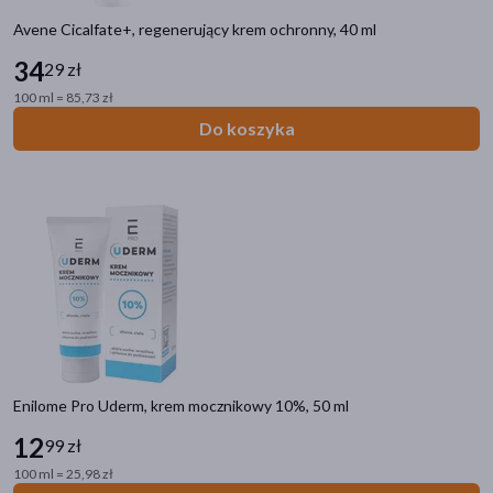
Avene Cicalfate+, regenerujący krem ochronny, 40 ml
34
29 zł
100 ml = 85,73 zł
Do koszyka
Enilome Pro Uderm, krem mocznikowy 10%, 50 ml
12
99 zł
100 ml = 25,98 zł