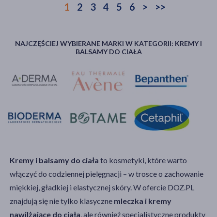
1
2
3
4
5
6
>
>>
NAJCZĘŚCIEJ WYBIERANE MARKI W KATEGORII: KREMY I
BALSAMY DO CIAŁA
Kremy i balsamy do ciała
to kosmetyki, które warto
włączyć do codziennej pielęgnacji – w trosce o zachowanie
miękkiej, gładkiej i elastycznej skóry. W ofercie DOZ.PL
znajdują się nie tylko klasyczne
mleczka i kremy
nawilżające do ciała
, ale również specjalistyczne produkty