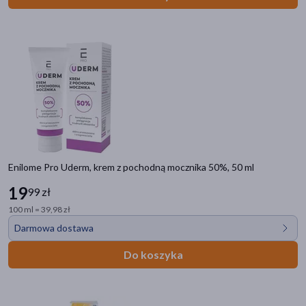
Kategorie produktów
Enilome Pro Uderm, krem z pochodną mocznika 50%, 50 ml
Do poprzedniej kategorii
19
99 zł
Pielęgnacja ciała
100 ml = 39,98 zł
Darmowa dostawa
Kremy i balsamy do ciała
Do kąpieli i mycia
Do koszyka
Dezodoranty
Sole do kąpieli
Mydła