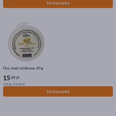
Do koszyka
Flos, maść arnikowa, 30 g
15
39 zł
100 g = 51,30 zł
Do koszyka