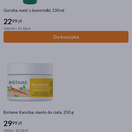
Gorvita, maść z żyworódki, 130 ml
22
99 zł
100 ml = 17,68 zł
Do koszyka
Botame Karotka, masło do ciała, 250 g
29
99 zł
100 g = 12,00 zł