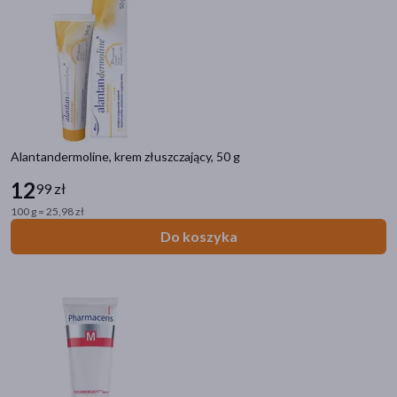
Golenie i depilacja
Peelingi do ciała
Filtry
Dostępny
(547)
Alantandermoline, krem złuszczający, 50 g
Wysyłka 0 zł
(10)
12
99 zł
Znakomitość Roku
(10)
100 g = 25,98 zł
Nowość
(8)
Do koszyka
Ostatnie sztuki
(20)
Dostawa
Wysyłka
Odbiór w aptece