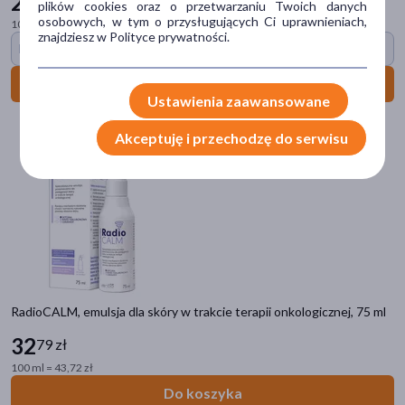
29
99 zł
plików cookies oraz o przetwarzaniu Twoich danych
sucha
(346)
osobowych, w tym o przysługujących Ci uprawnieniach,
100 ml = 12,00 zł
znajdziesz w Polityce prywatności.
Darmowa dostawa
dowolna
(303)
wrażliwa
(212)
Do koszyka
Ustawienia zaawansowane
podrażniona
(159)
Akceptuję i przechodzę do serwisu
odwodniona
(108)
pokaż więcej
Działanie/właściwości
nawilżające
(509)
regenerujące
(292)
łagodzące
(263)
RadioCALM, emulsja dla skóry w trakcie terapii onkologicznej, 75 ml
wygładzające
(214)
32
79 zł
odżywcze
(203)
100 ml = 43,72 zł
pokaż więcej
Do koszyka