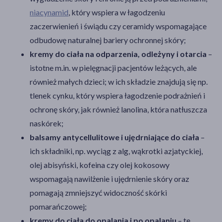
niacynamid
, który wspiera w łagodzeniu
zaczerwienień i świądu czy ceramidy wspomagające
odbudowę naturalnej bariery ochronnej skóry;
kremy do ciała na odparzenia, odleżyny i otarcia
–
istotne m.in. w pielęgnacji pacjentów leżących, ale
również małych dzieci; w ich składzie znajdują się np.
tlenek cynku, który wspiera łagodzenie podrażnień i
ochronę skóry, jak również lanolina, która natłuszcza
naskórek;
balsamy antycellulitowe i ujędrniające do ciała
–
ich składniki, np. wyciąg z alg, wąkrotki azjatyckiej,
olej abisyński, kofeina czy olej kokosowy
wspomagają nawilżenie i ujędrnienie skóry oraz
pomagają zmniejszyć widoczność skórki
pomarańczowej;
kremy do ciała do opalania i po opalaniu
– te