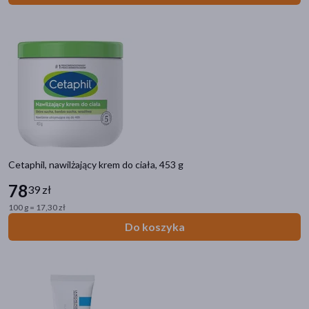
Filtry przeciwsłoneczne
SPF 50+
(9)
SPF 30
(0)
SPF 50
(2)
SPF
(2)
Linia produktowa
Cetaphil, nawilżający krem do ciała, 453 g
Bioderma Atoderm
(7)
78
39 zł
Neutrogena Formuła Norweska
(6)
100 g = 17,30 zł
Enilome PRO
(5)
Do koszyka
Bielenda Professional Body Program
(5)
La Roche-Posay Lipikar
(5)
pokaż więcej