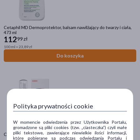
Płeć
Kobieta
(35)
Mężczyzna
(34)
Cetaphil MD Dermoprotektor, balsam nawilżający do twarzy i ciała,
473 ml
112
99 zł
Wiek
100 ml = 23,89 zł
dla dorosłych
(31)
Do koszyka
dla młodzieży
(17)
dla seniorów
(12)
20+
(8)
30+
(8)
pokaż więcej
Polityka prywatności cookie
Typ produktu
W momencie odwiedzenia przez Użytkownika Portalu,
Kosmetyk
(35)
gromadzone są pliki cookies (tzw. „ciasteczka”) czyli małe
pliki tekstowe, zawierające niewielkie ilości informacji,
Cetaphil PRO Redness Control, pianka do mycia, 236 ml
Dermokosmetyk
(25)
które pobierane są podczas odwiedzania Portalu i