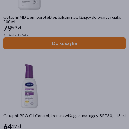
Cetaphil MD Dermoprotektor, balsam nawilżający do twarzy i ciała,
500 ml
79
69 zł
100 ml = 15,94 zł
Do koszyka
Cetaphil PRO Oil Control, krem nawilżająco-matujący, SPF 30, 118 ml
64
19 zł
Kategorie produktów