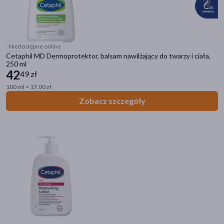
skóra
(28)
oczy
(4)
szyja
(4)
Niedostępne online
Cetaphil MD Dermoprotektor, balsam nawilżający do twarzy i ciała,
250 ml
Specyfika
42
49 zł
Dla alergików
(19)
100 ml = 17,00 zł
Zobacz szczegóły
Bez substancji zapachowych
(15)
Po zabiegach kosmetycznych
(2)
Do opalania
(2)
Bez konserwantów
(1)
Pora stosowania
na dzień
(32)
na noc
(29)