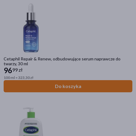
Odbiór w aptece
Cena
zł
–
zł
Cetaphil Repair & Renew, odbudowujące serum naprawcze do
twarzy, 30 ml
Linia produktowa
96
99 zł
Cetaphil Classic
(6)
100 ml = 323,30 zł
Do koszyka
Cetaphil MD Dermoprotektor
(5)
Cetaphil EM Do Mycia
(4)
Cetaphil PRO Itch Control
(4)
Cetaphil PRO Redness Control
(3)
pokaż więcej