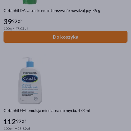
Cetaphil DA Ultra, krem intensywnie nawilżający, 85 g
39
99 zł
100 g = 47,05 zł
Do koszyka
Cetaphil EM, emulsja micelarna do mycia, 473 ml
112
99 zł
100 ml = 23,89 zł