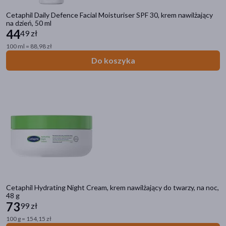
Cetaphil Daily Defence Facial Moisturiser SPF 30, krem nawilżający
na dzień, 50 ml
44
49 zł
100 ml = 88,98 zł
Do koszyka
Cetaphil Hydrating Night Cream, krem nawilżający do twarzy, na noc,
48 g
73
99 zł
100 g = 154,15 zł