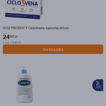
akijażu
DOZ PRODUCT Ciclo3vena, kapsułki, 60 szt.
24
99 zł
Hit
1 szt. = 0,42 zł
Do koszyka