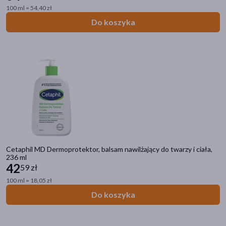
100 ml = 54,40 zł
Zdrowie
Do koszyka
Mama i dziecko
Kosmetyki
Ostatnie sztuki
Strefa marek
Filtry
Dostępny
(34)
Znakomitość Roku
(2)
Cetaphil MD Dermoprotektor, balsam nawilżający do twarzy i ciała,
Bestseller
(2)
236 ml
42
59 zł
Ostatnie sztuki
(7)
100 ml = 18,05 zł
Do koszyka
Dostawa
Wysyłka