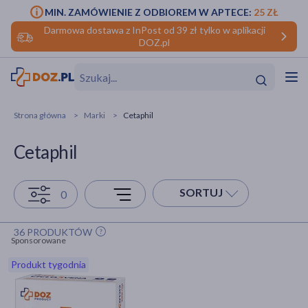
MIN. ZAMÓWIENIE Z ODBIOREM W APTECE:
25 ZŁ
Darmowa dostawa z InPost od 39 zł tylko w aplikacji
DOZ.pl
w
Hit
Hit
Strona główna
Marki
Cetaphil
ofory
Cetaphil
do makijażu
dzieci
ść
Hit
Hit
SORTUJ
0
ące
rmową
kijażu
36 PRODUKTÓW
ść
Hit
Sponsorowane
Produkt tygodnia
w
Hit
Hit
ść
Hit