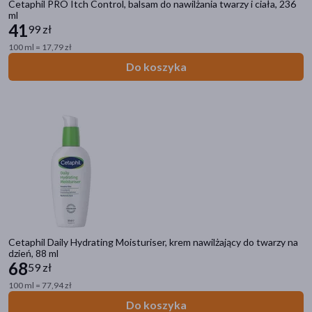
Cetaphil PRO Itch Control, balsam do nawilżania twarzy i ciała, 236
ml
Rodzaj skóry
41
99 zł
wrażliwa
(32)
100 ml = 17,79 zł
sucha
(17)
Do koszyka
podrażniona
(15)
atopowa
(11)
łuszcząca się
(9)
pokaż więcej
Filtry przeciwsłoneczne
SPF 50+
(0)
SPF 30
(3)
Cetaphil Daily Hydrating Moisturiser, krem nawilżający do twarzy na
dzień, 88 ml
SPF 50
(0)
68
59 zł
SPF
(0)
100 ml = 77,94 zł
Do koszyka