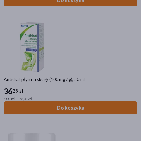
Antidral, płyn na skórę, (100 mg / g), 50 ml
36
29 zł
100 ml = 72,58 zł
Do koszyka