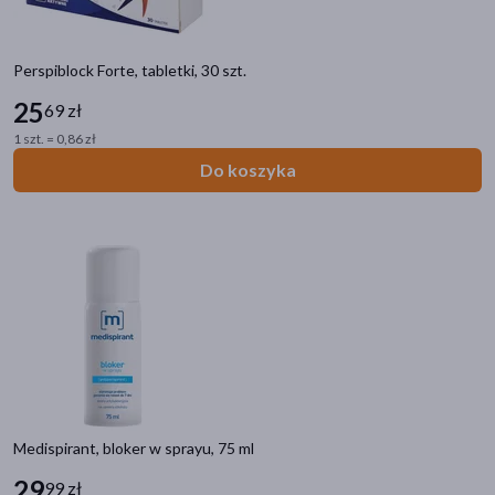
Ziaja Yego
(4)
pokaż więcej
Perspiblock Forte, tabletki, 30 szt.
25
69 zł
1 szt. = 0,86 zł
Do koszyka
Medispirant, bloker w sprayu, 75 ml
29
99 zł