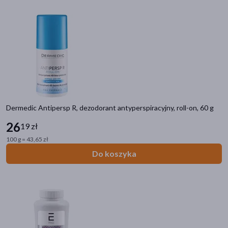
Dermedic Antipersp R, dezodorant antyperspiracyjny, roll-on, 60 g
26
19 zł
Kategorie produktów
100 g = 43,65 zł
Do poprzedniej kategorii
Do koszyka
Problemy skórne
Brodawki, kurzajki
Trądzik
Grzybica
Atopowe zapalenie skóry