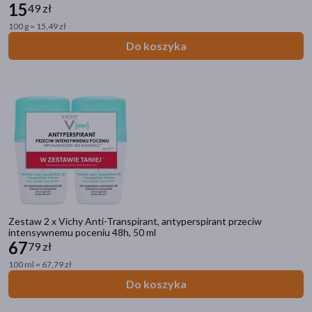
15
49 zł
100 g = 15,49 zł
Do koszyka
Zestaw 2 x Vichy Anti-Transpirant, antyperspirant przeciw
intensywnemu poceniu 48h, 50 ml
67
79 zł
100 ml = 67,79 zł
Do koszyka