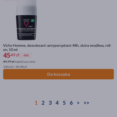
Vichy Homme, dezodorant-antyperspirant 48h, skóra wrażliwa, roll-
on, 50 ml
45
49 zł
-8%
49,79 zł
najniższa cena
100 ml = 90,98 zł
Do koszyka
1
2
3
4
5
6
>
>>