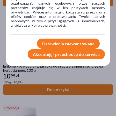
Do koszyka
przetwarzania danych osobowych przez naszych
Acerin
(6)
partnerów znajduje się w ich politykach ochrony
prywatności. Więcej informacji o korzystaniu przez nas z
plików cookies oraz o przetwarzaniu Twoich danych
Alantan
(2)
osobowych, w tym o przysługujących Ci uprawnieniach,
znajdziesz w Polityce prywatności.
Alepia
(1)
pokaż więcej
Ustawienia zaawansowane
Postać
Akceptuję i przechodzę do serwisu
roll-on
(100)
krem
(39)
Enilome Pro Podology, zasypka do stóp z olejkiem z liści drzewa
herbacianego, 100 g
spray
(35)
10
99 zł
aerozol
(20)
100 g = 10,99 zł
Do koszyka
sztyft
(18)
pokaż więcej
Promocja
Część ciała