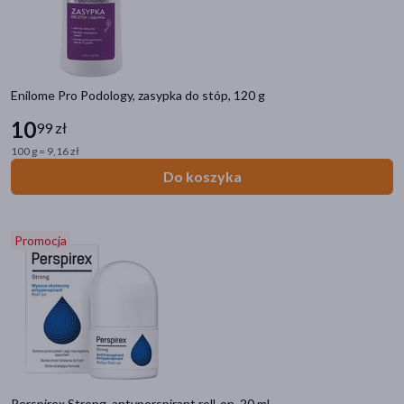
Opryszczka
Łupież
Nadpotliwość
Odciski i pęcherze
Enilome Pro Podology, zasypka do stóp, 120 g
Łuszczyca
10
99 zł
Zajady
100 g = 9,16 zł
Odleżyny
Łysienie androgenowe
Do koszyka
Filtry
Promocja
Dostępny
(224)
Wysyłka 0 zł
(4)
Znakomitość Roku
(2)
Nowość
(13)
Ostatnie sztuki
(11)
Perspirex Strong, antyperspirant roll-on, 20 ml