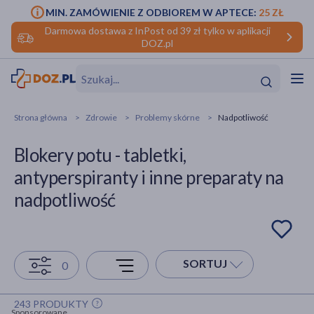
MIN. ZAMÓWIENIE Z ODBIOREM W APTECE:
25 ZŁ
Darmowa dostawa z InPost od 39 zł tylko w aplikacji
DOZ.pl
w
Hit
Hit
Strona główna
Zdrowie
Problemy skórne
Nadpotliwość
ofory
Blokery potu - tabletki,
do makijażu
dzieci
ść
Hit
Hit
antyperspiranty i inne preparaty na
nadpotliwość
ące
rmową
kijażu
ść
Hit
SORTUJ
0
w
Hit
Hit
243 PRODUKTY
ść
Hit
Sponsorowane