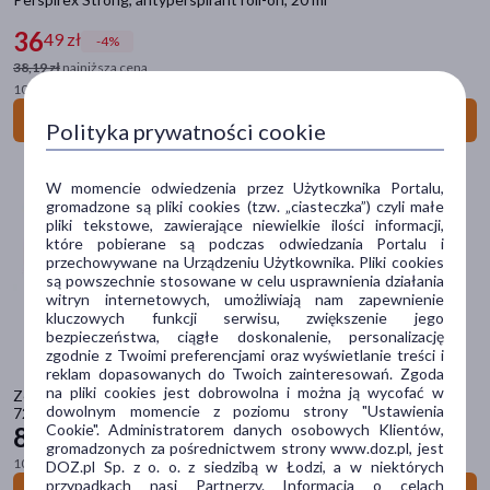
36
49 zł
Zestaw
(1)
-4%
38,19 zł
najniższa cena
100 ml = 182,45 zł
Dostawa
Do koszyka
Polityka prywatności cookie
Wysyłka
Odbiór w aptece
W momencie odwiedzenia przez Użytkownika Portalu,
gromadzone są pliki cookies (tzw. „ciasteczka”) czyli małe
pliki tekstowe, zawierające niewielkie ilości informacji,
Cena
które pobierane są podczas odwiedzania Portalu i
przechowywane na Urządzeniu Użytkownika. Pliki cookies
są powszechnie stosowane w celu usprawnienia działania
witryn internetowych, umożliwiają nam zapewnienie
zł
–
zł
kluczowych funkcji serwisu, zwiększenie jego
bezpieczeństwa, ciągłe doskonalenie, personalizację
zgodnie z Twoimi preferencjami oraz wyświetlanie treści i
reklam dopasowanych do Twoich zainteresowań. Zgoda
Marka
na pliki cookies jest dobrowolna i można ją wycofać w
Zestaw 2 x Vichy Stress Resist, antyperspirant przeciw poceniu
dowolnym momencie z poziomu strony "Ustawienia
72h, 50 ml
Cookie". Administratorem danych osobowych Klientów,
81
AA
(1)
99 zł
gromadzonych za pośrednictwem strony www.doz.pl, jest
100 ml = 81,99 zł
DOZ.pl Sp. z o. o. z siedzibą w Łodzi, a w niektórych
AQUASELIN
(5)
przypadkach nasi Partnerzy. Informacja o celach