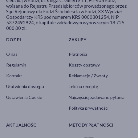
siedzibą w Łodzi, ul. Kinga C. Gillette 11, 94-406 Łódź,
wpisana do Rejestru Przedsiębiorców prowadzonego przez
Sąd Rejonowy dla Łodzi Śródmieścia w Łodzi, XX Wydział
Gospodarczy KRS pod numerem KRS 0000301254, NIP
5372492924, o kapitale zakładowym wynoszącym 18 725
000,00 zł.
DOZ.PL
ZAKUPY
O nas
Płatności
Regulamin
Koszty dostawy
Kontakt
Reklamacje / Zwroty
Ułatwienia dostępu
Leki na receptę
Ustawienia Cookie
Najczęściej zadawane pytania
Polityka prywatności
AKTUALNOŚCI
METODY PŁATNOŚCI