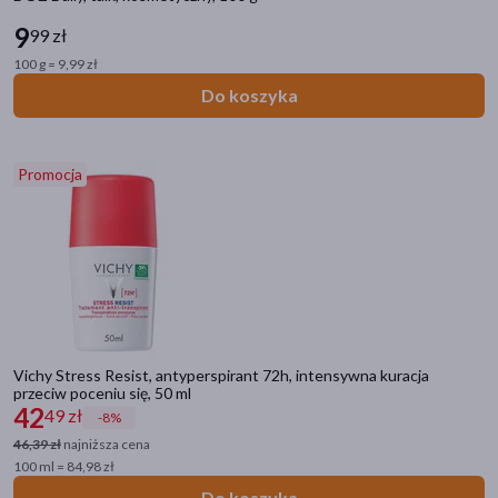
9
99 zł
100 g = 9,99 zł
Do koszyka
Promocja
Vichy Stress Resist, antyperspirant 72h, intensywna kuracja
przeciw poceniu się, 50 ml
42
49 zł
-8%
46,39 zł
najniższa cena
100 ml = 84,98 zł
Do koszyka