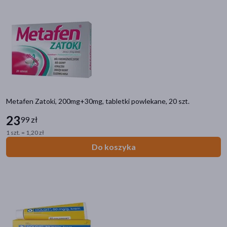
Ibuprom US Pharmacia Ibuprom
(18)
Nurofen Nurofen dla dzieci
(7)
Nurofen Nurofen Express Forte
(5)
Nurofen Nurofen Forte
(3)
Nurofen Nurofen Mięśnie i Stawy
(2)
pokaż więcej
Metafen Zatoki, 200mg+30mg, tabletki powlekane, 20 szt.
23
99 zł
1 szt. = 1,20 zł
Do koszyka