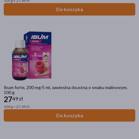
100 g = 27,49 zł
Do koszyka
Ibum forte, 200 mg/5 ml, zawiesina doustna o smaku malinowym,
100 g
27
49 zł
100 g = 27,49 zł
Do koszyka
Kategorie produktów
Do poprzedniej kategorii
Ból