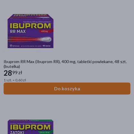
Ibuprom RR Max (Ibuprom RR), 400 mg, tabletki powlekane, 48 szt.
(butelka)
28
99 zł
1 szt. = 0,60 zł
Do koszyka