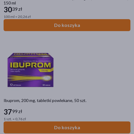
150 ml
30
39 zł
100 ml = 20,26 zł
Do koszyka
Ibuprom, 200 mg, tabletki powlekane, 50 szt.
37
99 zł
1 szt. = 0,76 zł
Do koszyka