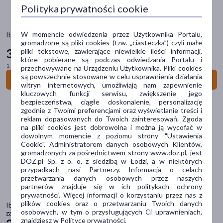
Polityka prywatności cookie
Odbiór w aptece
Wysyłka
W momencie odwiedzenia przez Użytkownika Portalu,
Ibuprom Zatoki Max, 400 mg + 60 mg, tabletki powlekane, 10 szt
gromadzone są pliki cookies (tzw. „ciasteczka”) czyli małe
31
pliki tekstowe, zawierające niewielkie ilości informacji,
Cena
79 zł
które pobierane są podczas odwiedzania Portalu i
1 szt. = 3,18 zł
przechowywane na Urządzeniu Użytkownika. Pliki cookies
są powszechnie stosowane w celu usprawnienia działania
Do koszyka
witryn internetowych, umożliwiają nam zapewnienie
zł
–
zł
kluczowych funkcji serwisu, zwiększenie jego
bezpieczeństwa, ciągłe doskonalenie, personalizację
zgodnie z Twoimi preferencjami oraz wyświetlanie treści i
reklam dopasowanych do Twoich zainteresowań. Zgoda
Marka
na pliki cookies jest dobrowolna i można ją wycofać w
dowolnym momencie z poziomu strony "Ustawienia
Cookie". Administratorem danych osobowych Klientów,
Aflofarm
(2)
gromadzonych za pośrednictwem strony www.doz.pl, jest
DOZ.pl Sp. z o. o. z siedzibą w Łodzi, a w niektórych
Apap
(1)
przypadkach nasi Partnerzy. Informacja o celach
przetwarzania danych osobowych przez naszych
Dip
(2)
partnerów znajduje się w ich politykach ochrony
prywatności. Więcej informacji o korzystaniu przez nas z
plików cookies oraz o przetwarzaniu Twoich danych
Excedrin
(1)
Ibufen dla dzieci forte o smaku truskawkowym, (200mg/5ml),
osobowych, w tym o przysługujących Ci uprawnieniach,
zawiesina doustna, 100 ml
znajdziesz w Polityce prywatności.
19 zł
Ibufen
(6)