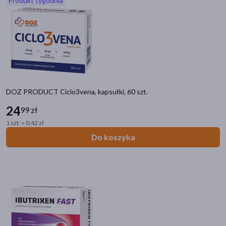
Produkt tygodnia
akijażu
Hit
DOZ PRODUCT Ciclo3vena, kapsułki, 60 szt.
24
99 zł
1 szt. = 0,42 zł
Do koszyka