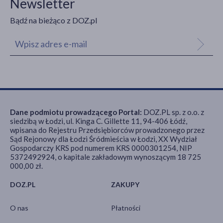
Newsletter
Bądź na bieżąco z DOZ.pl
Dane podmiotu prowadzącego Portal:
DOZ.PL sp. z o.o. z
siedzibą w Łodzi, ul. Kinga C. Gillette 11, 94-406 Łódź,
wpisana do Rejestru Przedsiębiorców prowadzonego przez
Sąd Rejonowy dla Łodzi Śródmieścia w Łodzi, XX Wydział
Gospodarczy KRS pod numerem KRS 0000301254, NIP
5372492924, o kapitale zakładowym wynoszącym 18 725
000,00 zł.
DOZ.PL
ZAKUPY
O nas
Płatności