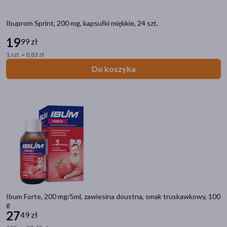
Ibuprom Sprint, 200 mg, kapsułki miękkie, 24 szt.
19
99 zł
1 szt. = 0,83 zł
Do koszyka
Ibum Forte, 200 mg/5ml, zawiesina doustna, smak truskawkowy, 100
g
27
49 zł