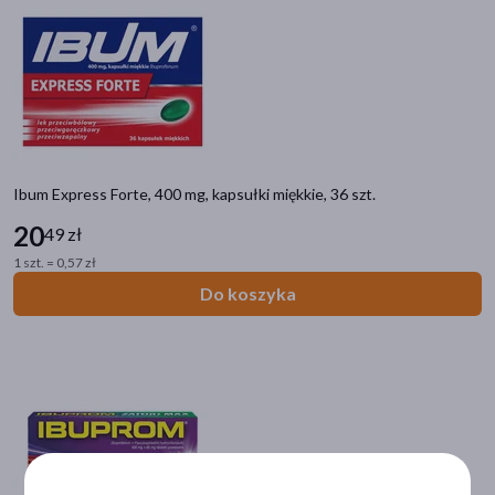
Ból mięśni i stawów
Plastry przeciwbólowe i termofory
Leki z ibuprofenem
Ból zatok
Kompresy żelowe
Ból głowy i migrena
Ból menstruacyjny
Ibum Express Forte, 400 mg, kapsułki miękkie, 36 szt.
Ból brzucha
20
49 zł
Leki z paracetamolem
1 szt. = 0,57 zł
Ból zęba
Do koszyka
Filtry
Dostępny
(109)
Bestseller
(1)
Dostawa