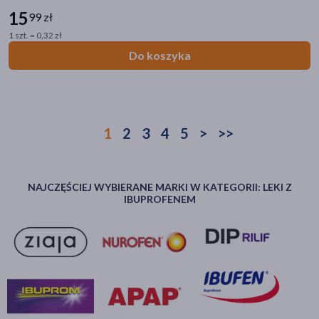
15
99 zł
1 szt. = 0,32 zł
Do koszyka
1
2
3
4
5
>
>>
NAJCZĘŚCIEJ WYBIERANE MARKI W KATEGORII: LEKI Z
IBUPROFENEM