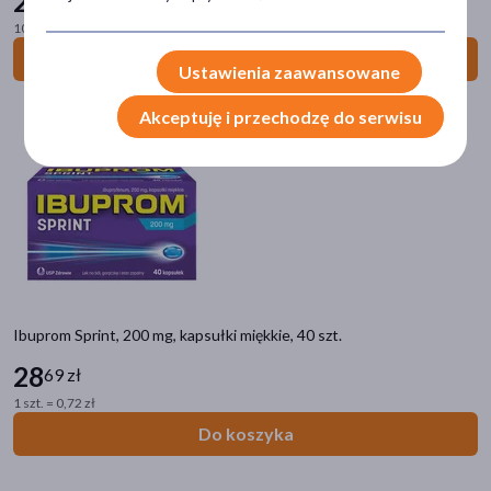
24
100 ml = 24,19 zł
pokaż więcej
Do koszyka
Ustawienia zaawansowane
Postać
Akceptuję i przechodzę do serwisu
tabletka
(44)
kapsułki
(28)
zawiesina
(13)
żel
(10)
syrop
(8)
pokaż więcej
Ibuprom Sprint, 200 mg, kapsułki miękkie, 40 szt.
Zalecenia żywieniowe
28
69 zł
Bez aromatu
(1)
1 szt. = 0,72 zł
Bez dodatku cukru
(1)
Do koszyka
Linia produktowa