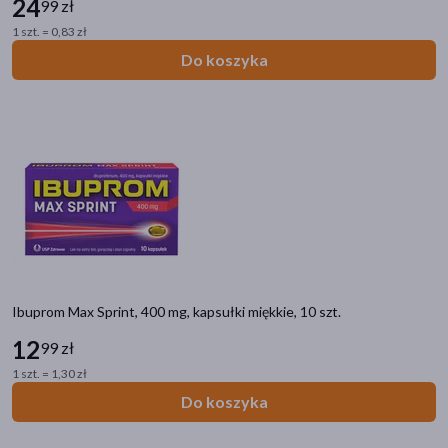
24
99 zł
1 szt. = 0,83 zł
Do koszyka
Ibuprom Max Sprint, 400 mg, kapsułki miękkie, 10 szt.
12
99 zł
1 szt. = 1,30 zł
Do koszyka