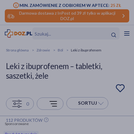
MIN. ZAMÓWIENIE Z ODBIOREM W APTECE:
25 ZŁ
Darmowa dostawa z InPost od 39 zł tylko w aplikacji
DOZ.pl
w
Hit
Hit
Strona główna
Zdrowie
Ból
Leki z ibuprofenem
ofory
Leki z ibuprofenem – tabletki,
do makijażu
dzieci
ść
Hit
Hit
saszetki, żele
ące
rmową
kijażu
ść
Hit
SORTUJ
0
w
Hit
Hit
112 PRODUKTÓW
Sponsorowane
ść
Hit