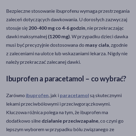
Bezpieczne stosowanie ibuprofenu wymaga przestrzegania
zaleceń dotyczących dawkowania. U dorosłych zazwyczaj
stosuje się
200-400 mg co 4-6 godzin
, nie przekraczając
dawki maksymalnej
(1200 mg)
. W przypadku dzieci dawka
musi być precyzyjnie dostosowana do
masy ciała
, zgodnie
z zaleceniami na ulotce lub wskazaniami lekarza. Nigdy nie
należy przekraczać zalecanej dawki.
Ibuprofen a paracetamol – co wybrać?
Zarówno
ibuprofen
, jak i
paracetamol
są skutecznymi
lekami przeciwbólowymi i przeciwgorączkowymi.
Kluczowa różnica polega na tym, że ibuprofen ma
dodatkowo silne
działanie przeciwzapalne
, co czyni go
lepszym wyborem w przypadku bólu związanego ze