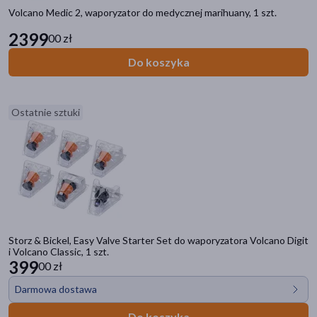
Volcano Medic 2, waporyzator do medycznej marihuany, 1 szt.
2399
00 zł
Do koszyka
Ostatnie sztuki
Kategorie produktów
Do poprzedniej kategorii
Małe AGD
Storz & Bickel, Easy Valve Starter Set do waporyzatora Volcano Digit
Grzejniki
i Volcano Classic, 1 szt.
Lampy
399
00 zł
Nawilżacze powietrza
Darmowa dostawa
Oczyszczacze powietrza
Osuszacze powietrza
Do koszyka