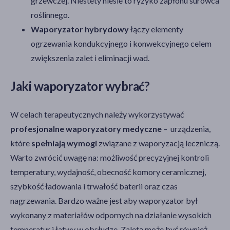
grzewczej. Niestety niesie to ryzyko zapłonu surowca
roślinnego.
Waporyzator hybrydowy
łączy elementy
ogrzewania kondukcyjnego i konwekcyjnego celem
zwiększenia zalet i eliminacji wad.
Jaki waporyzator wybrać?
W celach terapeutycznych należy wykorzystywać
profesjonalne waporyzatory medyczne
– urządzenia,
które
spełniają wymogi
związane z waporyzacją leczniczą.
Warto zwrócić uwagę na: możliwość precyzyjnej kontroli
temperatury, wydajność, obecność komory ceramicznej,
szybkość ładowania i trwałość baterii oraz czas
nagrzewania. Bardzo ważne jest aby waporyzator był
wykonany z materiałów odpornych na działanie wysokich
temperatur i łatwy w obsłudze. Zaletą może być również