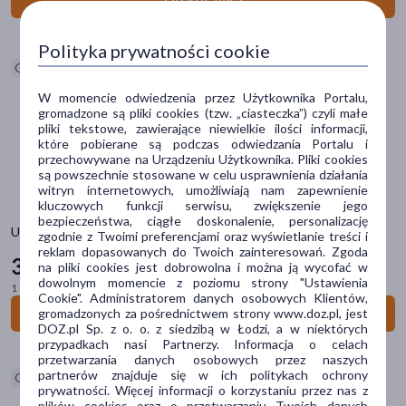
Saturatory do wody i akcesoria
Urządzenia do stylizacji włosów
Polityka prywatności cookie
Wagi
Ostatnie sztuki
Waporyzatory
W momencie odwiedzenia przez Użytkownika Portalu,
Wentylatory
gromadzone są pliki cookies (tzw. „ciasteczka”) czyli małe
pliki tekstowe, zawierające niewielkie ilości informacji,
które pobierane są podczas odwiedzania Portalu i
Filtry
przechowywane na Urządzeniu Użytkownika. Pliki cookies
są powszechnie stosowane w celu usprawnienia działania
witryn internetowych, umożliwiają nam zapewnienie
Dostępny
(14)
kluczowych funkcji serwisu, zwiększenie jego
bezpieczeństwa, ciągłe doskonalenie, personalizację
Wysyłka 0 zł
(5)
Ustniki do waporyzatora Mighty/Crafty/Mighty+/Crafty+, 4 szt.
zgodnie z Twoimi preferencjami oraz wyświetlanie treści i
reklam dopasowanych do Twoich zainteresowań. Zgoda
38
Ostatnie sztuki
(4)
99 zł
na pliki cookies jest dobrowolna i można ją wycofać w
dowolnym momencie z poziomu strony "Ustawienia
1 szt. = 9,75 zł
Cookie". Administratorem danych osobowych Klientów,
Do koszyka
gromadzonych za pośrednictwem strony www.doz.pl, jest
Dostawa
DOZ.pl Sp. z o. o. z siedzibą w Łodzi, a w niektórych
przypadkach nasi Partnerzy. Informacja o celach
Wysyłka
przetwarzania danych osobowych przez naszych
partnerów znajduje się w ich politykach ochrony
Ostatnie sztuki
Odbiór w aptece
prywatności. Więcej informacji o korzystaniu przez nas z
plików cookies oraz o przetwarzaniu Twoich danych