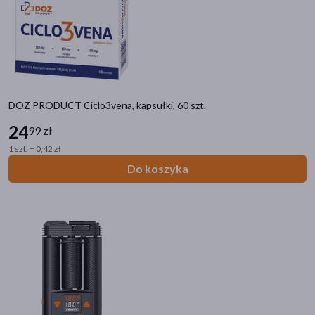
akijażu
DOZ PRODUCT Ciclo3vena, kapsułki, 60 szt.
Hit
24
99 zł
1 szt. = 0,42 zł
Do koszyka