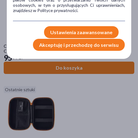
Cena
osobowych, w tym o przysługujących Ci uprawnieniach,
znajdziesz w Polityce prywatności.
zł
–
zł
Ustawienia zaawansowane
Akceptuję i przechodzę do serwisu
Crafty wear&tear Set, zestaw części zamiennych do waporyzatora
Marka
Crafty
95
99 zł
420 VAPE
(1)
Do koszyka
ARIZER
(1)
Fenix
(1)
Ostatnie sztuki
Integra Boost
(4)
Mighty+
(1)
pokaż więcej