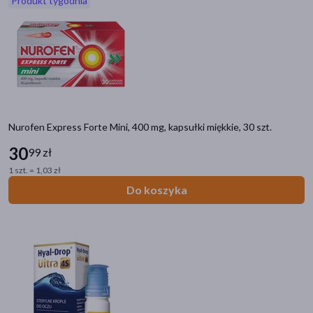
Produkt tygodnia
akijażu
Hit
Nurofen Express Forte Mini, 400 mg, kapsułki miękkie, 30 szt.
30
99 zł
1 szt. = 1,03 zł
Do koszyka