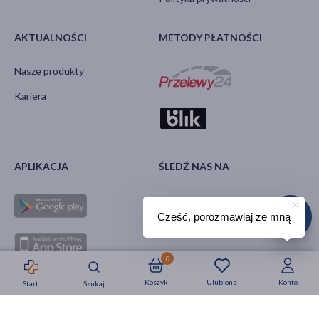
AKTUALNOŚCI
METODY PŁATNOŚCI
Nasze produkty
Kariera
APLIKACJA
ŚLEDŹ NAS NA
Cześć, porozmawiaj ze mną
0
Koszyk
Ulubione
Konto
Start
Szukaj
Strefa okazji
Nowości
Krótkie daty