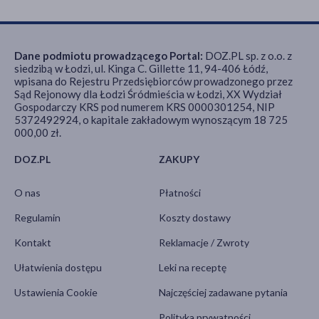
Dane podmiotu prowadzącego Portal:
DOZ.PL sp. z o.o. z
siedzibą w Łodzi, ul. Kinga C. Gillette 11, 94-406 Łódź,
wpisana do Rejestru Przedsiębiorców prowadzonego przez
Sąd Rejonowy dla Łodzi Śródmieścia w Łodzi, XX Wydział
Gospodarczy KRS pod numerem KRS 0000301254, NIP
5372492924, o kapitale zakładowym wynoszącym 18 725
000,00 zł.
DOZ.PL
ZAKUPY
O nas
Płatności
Regulamin
Koszty dostawy
Kontakt
Reklamacje / Zwroty
Ułatwienia dostępu
Leki na receptę
Ustawienia Cookie
Najczęściej zadawane pytania
Polityka prywatności