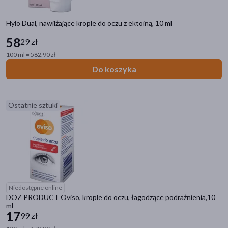
Soczewki kontaktowe
Hylo Dual, nawilżające krople do oczu z ektoiną, 10 ml
Krople do oczu
Preparaty wspierające wzrok
58
29 zł
Higiena powiek
100 ml = 582,90 zł
Żele i maści do oczu
Do koszyka
Płyny do soczewek
Okulary i akcesoria
Ostatnie sztuki
Filtry
Dostępny
(134)
Wysyłka 0 zł
(1)
Ostatnie sztuki
(2)
Niedostępne online
DOZ PRODUCT Oviso, krople do oczu, łagodzące podrażnienia,10
Dostawa
ml
17
99 zł
Odbiór w aptece