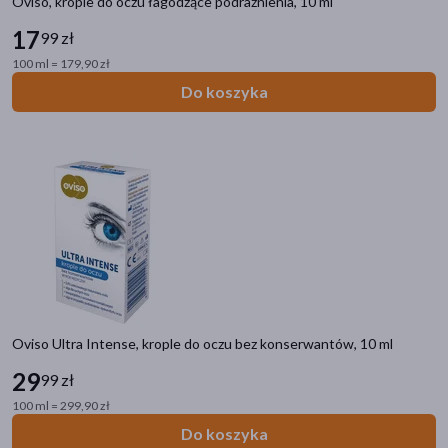
Oviso, krople do oczu łagodzące podrażnienia, 10 ml
pokaż więcej
17
99 zł
Alergeny
100 ml = 179,90 zł
ryby
(1)
Do koszyka
Zalecenia żywieniowe
Bez glutenu
(5)
Bez laktozy
(4)
Bez dodatku cukru
(2)
Linia produktowa
DOZ PRODUCT Oviso
(5)
Oviso Ultra Intense, krople do oczu bez konserwantów, 10 ml
Zuma Świetlik
(3)
29
99 zł
Bepanthen Eye
(2)
100 ml = 299,90 zł
Zuma Noka
(2)
Do koszyka