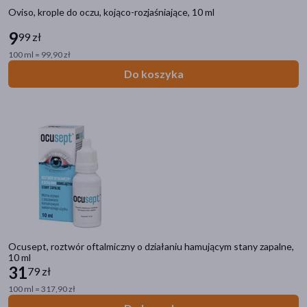
Oviso, krople do oczu, kojąco-rozjaśniające, 10 ml
9
99 zł
100 ml = 99,90 zł
Do koszyka
Ocusept, roztwór oftalmiczny o działaniu hamującym stany zapalne,
10 ml
31
79 zł
100 ml = 317,90 zł