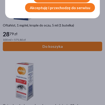
Główne składniki
Akceptuję i przechodzę do serwisu
kwas hialuronowy
(80)
chlorek sodu
(17)
Oftahist, 1 mg/ml, krople do oczu, 5 ml (1 butelka)
dekspantenol (prowitamina B5)
(11)
28
79 zł
ektoina
(6)
100 ml = 575,80 zł
jodek potasu
(5)
Do koszyka
pokaż więcej
Działanie/właściwości
nawilżające
(107)
łagodzące
(103)
ochronne
(23)
wspomagające
(21)
regenerujące
(18)