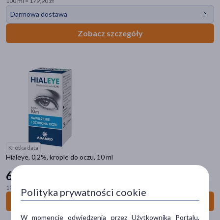
100 ml = 179,90 zł
Wysyłka
Darmowa dostawa
Cena
Zobacz szczegóły
zł
–
zł
Marka
Allergocrom
(2)
Allergodil
(1)
Krótka data
Hialeye, 0,2%, krople do oczu, 10 ml
Aravis
(1)
6
00 zł
Artelac
(1)
100 ml = 60,00 zł
Polityka prywatności cookie
Do koszyka
Avitale
(1)
W momencie odwiedzenia przez Użytkownika Portalu,