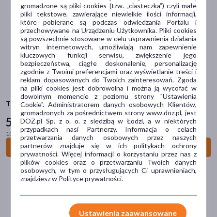
pokaż więcej
gromadzone są pliki cookies (tzw. „ciasteczka”) czyli małe
pliki tekstowe, zawierające niewielkie ilości informacji,
Typ produktu
które pobierane są podczas odwiedzania Portalu i
przechowywane na Urządzeniu Użytkownika. Pliki cookies
Wyrób medyczny
(119)
są powszechnie stosowane w celu usprawnienia działania
witryn internetowych, umożliwiają nam zapewnienie
Lek bez recepty
(14)
kluczowych funkcji serwisu, zwiększenie jego
bezpieczeństwa, ciągłe doskonalenie, personalizację
Suplement diety
(6)
zgodnie z Twoimi preferencjami oraz wyświetlanie treści i
reklam dopasowanych do Twoich zainteresowań. Zgoda
Lek homeopatyczny
(1)
na pliki cookies jest dobrowolna i można ją wycofać w
dowolnym momencie z poziomu strony "Ustawienia
Thealoz Total, krople do oczu, 10 ml
Cookie". Administratorem danych osobowych Klientów,
Problem
gromadzonych za pośrednictwem strony www.doz.pl, jest
58
29 zł
DOZ.pl Sp. z o. o. z siedzibą w Łodzi, a w niektórych
suchość
(100)
przypadkach nasi Partnerzy. Informacja o celach
100 ml = 582,90 zł
przetwarzania danych osobowych przez naszych
podrażnienie
(95)
partnerów znajduje się w ich politykach ochrony
Do koszyka
prywatności. Więcej informacji o korzystaniu przez nas z
zaczerwienienie
(59)
plików cookies oraz o przetwarzaniu Twoich danych
osobowych, w tym o przysługujących Ci uprawnieniach,
pieczenie
(44)
znajdziesz w Polityce prywatności.
zespół suchego oka
(40)
pokaż więcej
Ustawienia zaawansowane