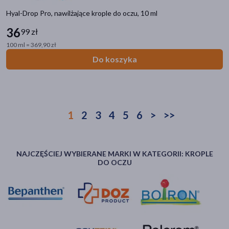
Hyal-Drop Pro, nawilżające krople do oczu, 10 ml
36
99 zł
100 ml = 369,90 zł
Do koszyka
1
2
3
4
5
6
>
>>
NAJCZĘŚCIEJ WYBIERANE MARKI W KATEGORII: KROPLE
DO OCZU