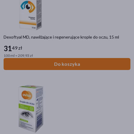
Dexoftyal MD, nawilżające i regenerujące krople do oczu, 15 ml
31
49 zł
100 ml = 209,93 zł
Do koszyka