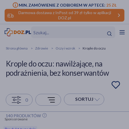
MIN. ZAMÓWIENIE Z ODBIOREM W APTECE:
25 ZŁ
Darmowa dostawa z InPost od 39 zł tylko w aplikacji
DOZ.pl
w
Hit
Hit
Strona główna
Zdrowie
Oczy i wzrok
Krople do oczu
ofory
Krople do oczu: nawilżające, na
do makijażu
dzieci
ść
Hit
Hit
podrażnienia, bez konserwantów
ące
rmową
kijażu
ść
Hit
SORTUJ
0
w
Hit
Hit
140 PRODUKTÓW
Sponsorowane
ść
Hit