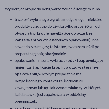
Wybierając krople do oczu, warto zwrócić uwagę m.in. na:
trwałość wybranego wyrobu medycznego – niektóre
produkty są zdatne do użytku tylko przez 30 dni od
otwarcia (np.
krople nawilżające do oczu bez
konserwantów
w niesterylnym opakowaniu), inne
nawet do 6 miesięcy; to istotne, zwłaszcza jeżeli po
preparat sięga się okazjonalnie,
opakowanie – można wybrać
produkt zapewniający
higieniczną aplikację kropli do oczu w sterylnym
opakowaniu
, w którym preparat nie ma
bezpośredniego kontaktu ze środowisku
zewnętrznym lub np. tak zwane
minimsy
, w których
każda dawka jest zapakowana w oddzielny
pojemniczek;
skład – np. zawartość konserwantów (przedłużają