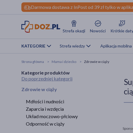
Darmowa dostawa z InPost od 39 zł tylko w aplika
Strefa okazji
Nowości
Krótkie dat
KATEGORIE
Strefa wiedzy
Aplikacja mobilna
Strona główna
Mama i dziecko
Zdrowie w ciąży
Kategorie produktów
Do poprzedniej kategorii
Su
Zdrowie w ciąży
ci
Mdłości i nudności
Zaparcia i wzdęcia
Układ moczowo-płciowy
Odporność w ciąży
Spons