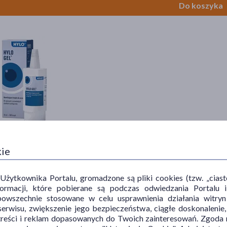
Do koszyka
el, krople do oczu, 10 ml
kie
9 zł
= 525,90 zł
ytkownika Portalu, gromadzone są pliki cookies (tzw. „ciastec
Do koszyka
informacji, które pobierane są podczas odwiedzania Portal
powszechnie stosowane w celu usprawnienia działania witryn
erwisu, zwiększenie jego bezpieczeństwa, ciągłe doskonalenie
treści i reklam dopasowanych do Twoich zainteresowań. Zgoda n