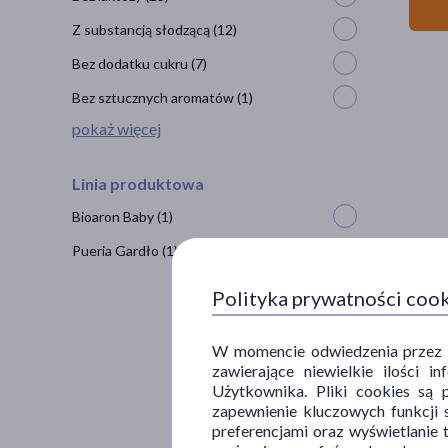
Z substancją słodzącą
(12)
Bez dodatku cukru
(7)
Bez sztucznych aromatów
(1)
pokaż więcej
Linia produktowa
Bioaron Baby
(1)
Pueria Gardło
(1)
Hylo G
Polityka prywatności coo
52
5
100 ml 
W momencie odwiedzenia przez Uż
zawierające niewielkie ilości 
Użytkownika. Pliki cookies są 
zapewnienie kluczowych funkcji s
preferencjami oraz wyświetlanie 