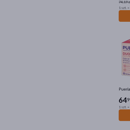
74,19 z
1 szt. =
Pueria
64
9
1 szt. =