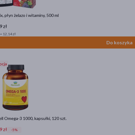
ix, płyn żelazo i witaminy, 500 ml
9 zł
= 12,14 zł
Do koszyka
ocja
ll Omega-3 1000, kapsułki, 120 szt.
9 zł
-5%