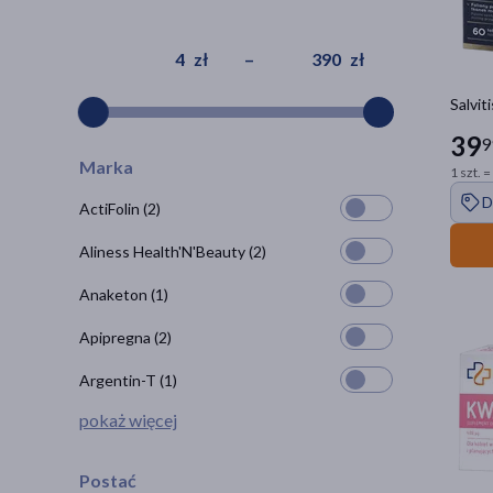
zł
–
zł
Salvit
39
9
Marka
1 szt. =
D
ActiFolin
(2)
Aliness Health'N'Beauty
(2)
Anaketon
(1)
Apipregna
(2)
Argentin-T
(1)
pokaż więcej
Postać