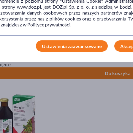
mencie z poziomu strony "Ustawienia Cookie". Administrat
trony www.doz.pl, jest DOZ.pl Sp. z o. o. z siedzibą w Łodzi,
przetwarzania danych osobowych przez naszych partnerów znajd
 korzystaniu przez nas z plików cookies oraz o przetwarzaniu
 znajdziesz w Polityce prywatności.
Ustawienia zaawansowane
Akcep
al Duo, II i III trymestr ciąży, kapsułki, 30 szt. Classic + 60 szt. DHA
9 zł
 0,70 zł
Do koszyka