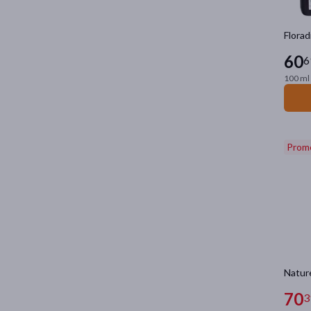
Florad
60
6
100 ml 
Prom
Nature
70
3