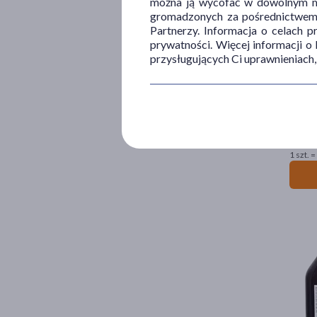
można ją wycofać w dowolnym mo
gromadzonych za pośrednictwem s
Partnerzy. Informacja o celach 
prywatności. Więcej informacji o
przysługujących Ci uprawnieniach,
Prenat
63
3
1 szt. =