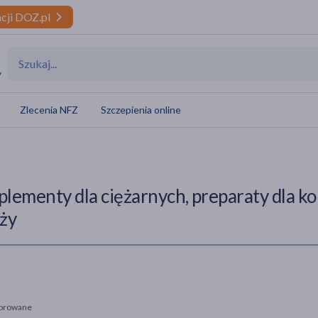
cji DOZ.pl
y
Zlecenia NFZ
Szczepienia online
plementy dla ciężarnych, preparaty dla ko
ąży
orowane