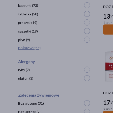
kapsułki
(73)
DOZ P
tabletka
(50)
13
9
proszek
(19)
1 szt. =
saszetki
(19)
płyn
(9)
pokaż więcej
Alergeny
ryby
(7)
gluten
(3)
DOZ Pr
Zalecenia żywieniowe
17
9
Bez glutenu
(31)
1 szt. =
Bez laktozy
(23)