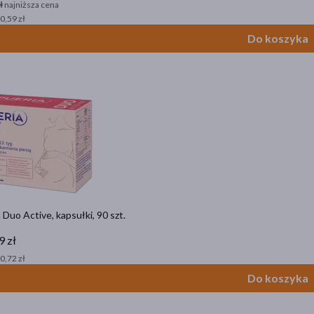
ł
najniższa cena
 0,59 zł
Do koszyka
 Duo Active, kapsułki, 90 szt.
9 zł
 0,72 zł
Do koszyka