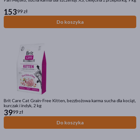
łosoś
(12)
153
99 zł
jagnięcina
(11)
Do koszyka
pokaż więcej
Linia produktowa
Comfy Appetit Premium
(9)
Wiejska Zagroda Monoproteinowa
(6)
Brit Care Sterilized
(4)
Brit Care Kitten
(3)
Dolina Noteci Premium
(3)
Brit Care Cat Grain-Free Kitten, bezzbożowa karma sucha dla kociąt,
pokaż więcej
kurczak i indyk, 2 kg
39
99 zł
Do koszyka