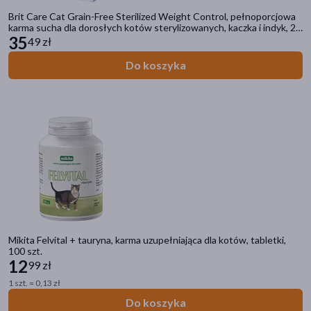
Brit Care Cat Grain-Free Sterilized Weight Control, pełnoporcjowa
karma sucha dla dorosłych kotów sterylizowanych, kaczka i indyk, 2
kg
35
49 zł
Do koszyka
Mikita Felvital + tauryna, karma uzupełniająca dla kotów, tabletki,
100 szt.
12
99 zł
1 szt. = 0,13 zł
Do koszyka