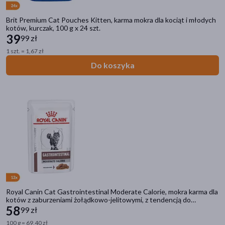
Brit Premium Cat Pouches Kitten, karma mokra dla kociąt i młodych
kotów, kurczak, 100 g x 24 szt.
39
99 zł
1 szt. = 1,67 zł
Do koszyka
Royal Canin Cat Gastrointestinal Moderate Calorie, mokra karma dla
kotów z zaburzeniami żołądkowo-jelitowymi, z tendencją do
nadwagi, saszetka, 85 g x 12 szt.
58
99 zł
100 g = 69,40 zł