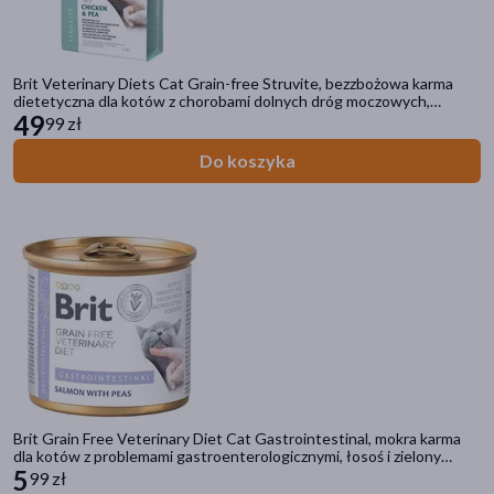
Brit Veterinary Diets Cat Grain-free Struvite, bezzbożowa karma
dietetyczna dla kotów z chorobami dolnych dróg moczowych,
kurczak i groszek, 2 kg
49
99 zł
Do koszyka
Brit Grain Free Veterinary Diet Cat Gastrointestinal, mokra karma
dla kotów z problemami gastroenterologicznymi, łosoś i zielony
groszek, 200 g
5
99 zł