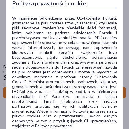
Polityka prywatności cookie
Brit Care
(20)
W momencie odwiedzenia przez Użytkownika Portalu,
Brit Premium
(2)
gromadzone są pliki cookies (tzw. „ciasteczka”) czyli małe
pliki tekstowe, zawierające niewielkie ilości informacji,
Brit Veterinary Diet
(5)
które pobierane są podczas odwiedzania Portalu i
przechowywane na Urządzeniu Użytkownika. Pliki cookies
są powszechnie stosowane w celu usprawnienia działania
Comfy Appetit
(11)
witryn internetowych, umożliwiają nam zapewnienie
kluczowych funkcji serwisu, zwiększenie jego
Dolina Noteci
(3)
bezpieczeństwa, ciągłe doskonalenie, personalizację
zgodnie z Twoimi preferencjami oraz wyświetlanie treści i
pokaż więcej
Brit Care Cat Fillets in Jelly Flavour Box, zestaw mokrych karm
reklam dopasowanych do Twoich zainteresowań. Zgoda
pełnoporcjowych dla dorosłych kotów, mix smaków, 85 g x 12 szt.
na pliki cookies jest dobrowolna i można ją wycofać w
Typ produktu
39
dowolnym momencie z poziomu strony "Ustawienia
99 zł
Cookie". Administratorem danych osobowych Klientów,
1 szt. = 3,33 zł
Produkt dla zwierząt
(101)
gromadzonych za pośrednictwem strony www.doz.pl, jest
DOZ.pl Sp. z o. o. z siedzibą w Łodzi, a w niektórych
Do koszyka
Pasza
(42)
przypadkach nasi Partnerzy. Informacja o celach
przetwarzania danych osobowych przez naszych
partnerów znajduje się w ich politykach ochrony
Postać
prywatności. Więcej informacji o korzystaniu przez nas z
plików cookies oraz o przetwarzaniu Twoich danych
tabletka
(4)
osobowych, w tym o przysługujących Ci uprawnieniach,
znajdziesz w Polityce prywatności.
saszetki
(1)