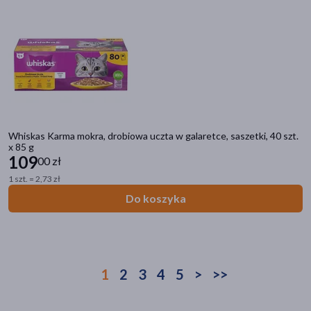
Whiskas Karma mokra, drobiowa uczta w galaretce, saszetki, 40 szt.
x 85 g
109
00 zł
1 szt. = 2,73 zł
Do koszyka
1
2
3
4
5
>
>>