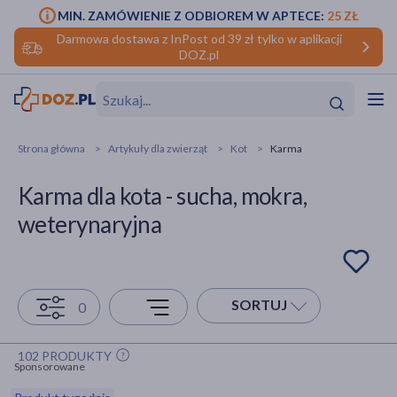
MIN. ZAMÓWIENIE Z ODBIOREM W APTECE:
25 ZŁ
Darmowa dostawa z InPost od 39 zł tylko w aplikacji
DOZ.pl
w
Hit
Hit
Strona główna
Artykuły dla zwierząt
Kot
Karma
ofory
Karma dla kota - sucha, mokra,
do makijażu
dzieci
ść
Hit
Hit
weterynaryjna
ące
rmową
kijażu
ść
Hit
SORTUJ
0
w
Hit
Hit
102 PRODUKTY
Sponsorowane
ść
Hit