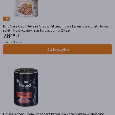
Brit Care Cat Fillets in Gravy, Kitten, mokra karma dla kociąt , łosoś,
rokitnik zwyczajny i nasturcja, 85 g x 24 szt.
78
49 zł
1 szt. = 3,27 zł
Do koszyka
Kategorie produktów
Do poprzedniej kategorii
Karma
Karma bezzbożowa
Karma mokra
Karma weterynaryjna
Sucha karma
Dolina Noteci Premium Mokra karma dla kota bogata w cielęcinę,
Filtry