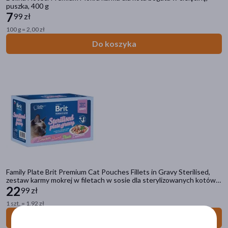
puszka, 400 g
7
99 zł
Dostępny
(89)
100 g = 2,00 zł
Nowość
(39)
Do koszyka
Ostatnie sztuki
(2)
Zestaw
(2)
Dostawa
Wysyłka
Cena
Family Plate Brit Premium Cat Pouches Fillets in Gravy Sterilised,
zestaw karmy mokrej w filetach w sosie dla sterylizowanych kotów
zł
–
zł
wszystkich ras, mix smaków, 85 g x 12 szt.
22
99 zł
1 szt. = 1,92 zł
Do koszyka
Marka