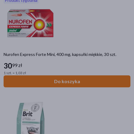
Produkt tygodnia
akijażu
Hit
Nurofen Express Forte Mini, 400 mg, kapsułki miękkie, 30 szt.
30
99 zł
1 szt. = 1,03 zł
Do koszyka