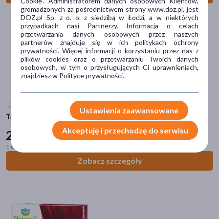
Cookie". Administratorem danych osobowych Klientów,
płyn
(44)
gromadzonych za pośrednictwem strony www.doz.pl, jest
DOZ.pl Sp. z o. o. z siedzibą w Łodzi, a w niektórych
tabletka
(33)
przypadkach nasi Partnerzy. Informacja o celach
przetwarzania danych osobowych przez naszych
olej
(13)
partnerów znajduje się w ich politykach ochrony
prywatności. Więcej informacji o korzystaniu przez nas z
krople
(10)
plików cookies oraz o przetwarzaniu Twoich danych
osobowych, w tym o przysługujących Ci uprawnieniach,
pokaż więcej
znajdziesz w Polityce prywatności.
Główne składniki
Niedostępne online
kwasy omega-3
(115)
Ustawienia zaawansowane
Tran Hasco, 500 mg, kapsułki miękkie, 60 szt.
DHA
(112)
Akceptuję i przechodzę do serwisu
25
39 zł
EPA
(109)
1 szt. = 0,42 zł
olej rybi
(50)
Zobacz szczegóły
głóg
(47)
pokaż więcej
Specyfika