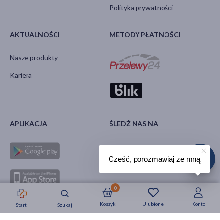
Polityka prywatności
AKTUALNOŚCI
METODY PŁATNOŚCI
Nasze produkty
Kariera
APLIKACJA
ŚLEDŹ NAS NA
Cześć, porozmawiaj ze mną
0
Koszyk
Ulubione
Konto
Start
Szukaj
Strefa okazji
Nowości
Krótkie daty