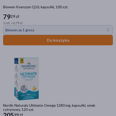
Bez laktozy
(51)
Biowen Koenzym Q10, kapsułki, 100 szt.
79
Bez dodatku cukru
(35)
29 zł
1 szt. = 0,79 zł
Bez sztucznych aromatów
(6)
Biowen za 1 grosz
Bez aromatu
(2)
Do koszyka
pokaż więcej
Linia produktowa
EstroVita Cardio
(2)
Swanson Koenzym Q10
(2)
ZIELNIK DOZ Zioła jednorodne
(1)
ZIELNIK DOZ Herbatki funkcjonalne
(1)
ZIELNIK DOZ Herbaty
(1)
pokaż więcej
Nordic Naturals Ultimate Omega 1280 mg, kapsułki, smak
cytrynowy, 120 szt.
205
99 zł