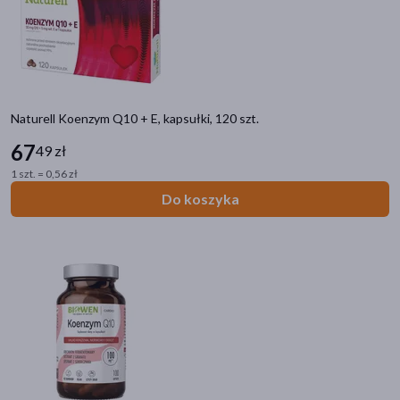
Dla wegan
(61)
Dla wegetarian
(34)
Bez barwników
(11)
Bez konserwantów
(10)
Naturell Koenzym Q10 + E, kapsułki, 120 szt.
Dla diabetyków
(3)
67
49 zł
pokaż więcej
1 szt. = 0,56 zł
Alergeny
Do koszyka
ryby
(60)
orzechy
(2)
skorupiaki
(2)
soja
(1)
Zalecenia żywieniowe
Bez glutenu
(75)