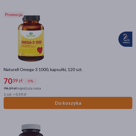
Promocja
Naturell Omega-3 1000, kapsułki, 120 szt.
70
39 zł
-5%
74,19 zł
najniższa cena
1 szt. = 0,59 zł
Do koszyka