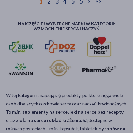
1
2
3
4
5
6
>
>>
NAJCZĘŚCIEJ WYBIERANE MARKI W KATEGORII:
WZMOCNIENIE SERCA I NACZYŃ
W tej kategorii znajdują się produkty, po które sięga wiele
osób dbających o zdrowie serca oraz naczyń krwionośnych.
To m.in.
suplementy na serce
,
leki na serce bez recepty
oraz
zioła na serce i układ krążenia
. Są dostępne w
różnych postaciach – m.in. kapsułek, tabletek,
syropów na