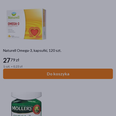
Kategorie produktów
Do poprzedniej kategorii
Układ krążenia i serce
Hemoroidy, żylaki, obrzęki
Cholesterol
Nadciśnienie
Naturell Omega-3, kapsułki, 120 szt.
Krzepnięcie krwi
27
79 zł
Wzmocnienie serca i naczyń
1 szt. = 0,23 zł
Do koszyka
Filtry
Dostępny
(313)
Wysyłka 0 zł
(12)
Znakomitość Roku
(12)
Ostatnie sztuki
(3)