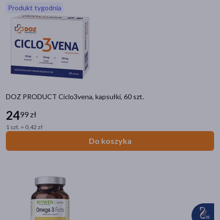
Produkt tygodnia
akijażu
Hit
DOZ PRODUCT Ciclo3vena, kapsułki, 60 szt.
24
99 zł
1 szt. = 0,42 zł
Do koszyka