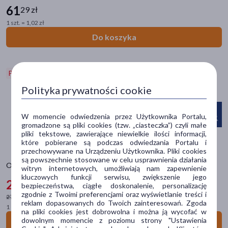
61
29 zł
ActivLab Pharma
(3)
1 szt. = 1,02 zł
Alg Pharma
(1)
Do koszyka
Aliness Health'N'Beauty
(7)
pokaż więcej
Promocja
Polityka prywatności cookie
Typ produktu
Suplement diety
(324)
W momencie odwiedzenia przez Użytkownika Portalu,
Lek bez recepty
(8)
gromadzone są pliki cookies (tzw. „ciasteczka”) czyli małe
pliki tekstowe, zawierające niewielkie ilości informacji,
Zioła
(1)
które pobierane są podczas odwiedzania Portalu i
przechowywane na Urządzeniu Użytkownika. Pliki cookies
Akcesoria
(1)
są powszechnie stosowane w celu usprawnienia działania
Omega 3-6-9, kapsułki, 60 szt.
witryn internetowych, umożliwiają nam zapewnienie
Wyrób medyczny
(1)
kluczowych funkcji serwisu, zwiększenie jego
25
49 zł
-6%
bezpieczeństwa, ciągłe doskonalenie, personalizację
zgodnie z Twoimi preferencjami oraz wyświetlanie treści i
27,19 zł
najniższa cena
Postać
reklam dopasowanych do Twoich zainteresowań. Zgoda
1 szt. = 0,42 zł
na pliki cookies jest dobrowolna i można ją wycofać w
kapsułki
(225)
dowolnym momencie z poziomu strony "Ustawienia
Do koszyka