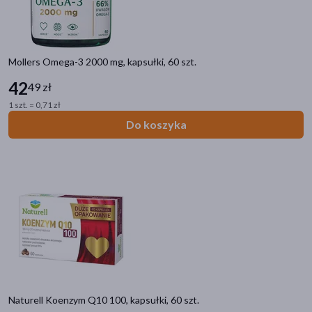
Zestaw
(3)
Dostawa
Mollers Omega-3 2000 mg, kapsułki, 60 szt.
42
49 zł
Wysyłka
1 szt. = 0,71 zł
Odbiór w aptece
Do koszyka
Cena
zł
–
zł
Marka
ALLNUTRITION
(4)
Naturell Koenzym Q10 100, kapsułki, 60 szt.
ASA
(1)