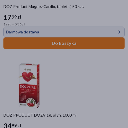
DOZ Product Magnez Cardio, tabletki, 50 szt.
17
99 zł
1 szt. = 0,36 zł
Darmowa dostawa
Do koszyka
DOZ PRODUCT DOZVital, płyn, 1000 ml
34
99 zł