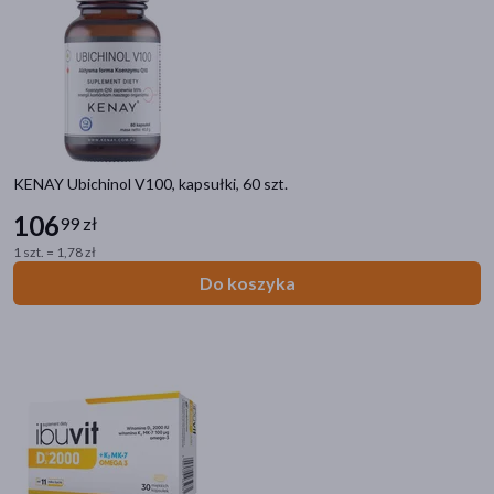
KENAY Ubichinol V100, kapsułki, 60 szt.
106
99 zł
1 szt. = 1,78 zł
Do koszyka