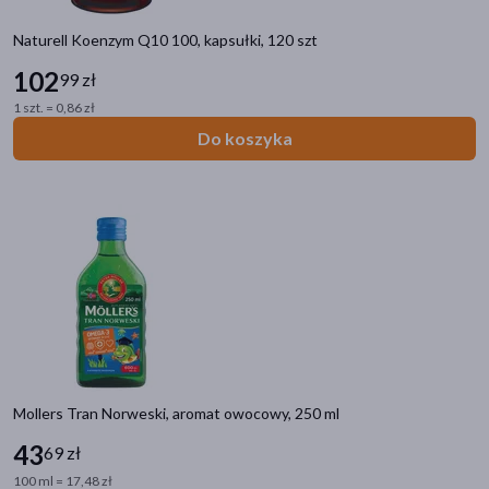
Naturell Koenzym Q10 100, kapsułki, 120 szt
102
99 zł
1 szt. = 0,86 zł
Do koszyka
Mollers Tran Norweski, aromat owocowy, 250 ml
43
69 zł
100 ml = 17,48 zł