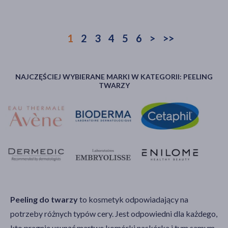
1
2
3
4
5
6
>
>>
NAJCZĘŚCIEJ WYBIERANE MARKI W KATEGORII: PEELING
TWARZY
Peeling do twarzy
to kosmetyk odpowiadający na
potrzeby różnych typów cery. Jest odpowiedni dla każdego,
kto pragnie usunąć martwe komórki naskórka i tym samym