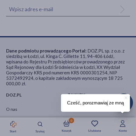
Dane podmiotu prowadzącego Portal:
DOZ.PL sp. z o.o. z
siedzibą w Łodzi, ul. Kinga C. Gillette 11, 94-406 Łódź,
wpisana do Rejestru Przedsiębiorców prowadzonego przez
Sąd Rejonowy dla Łodzi Śródmieścia w Łodzi, XX Wydział
Gospodarczy KRS pod numerem KRS 0000301254, NIP
5372492924, o kapitale zakładowym wynoszącym 18 725
000,00 zł.
DOZ.PL
ZAKUPY
Cześć, porozmawiaj ze mną
O nas
Płatności
Regulamin
Koszty dostawy
0
Kontakt
Reklamacje / Zwroty
Koszyk
Ulubione
Konto
Start
Szukaj
Strefa okazji
Nowości
Krótkie daty