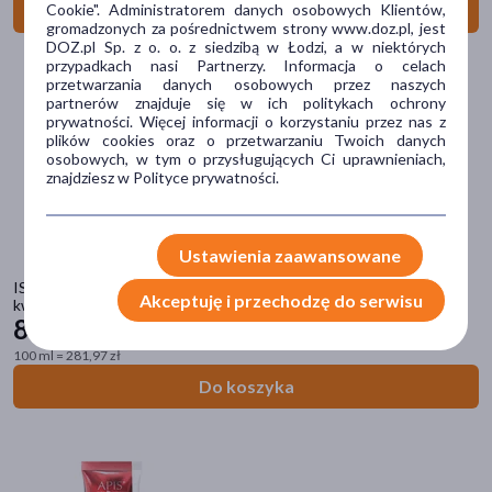
Cookie". Administratorem danych osobowych Klientów,
Do koszyka
gromadzonych za pośrednictwem strony www.doz.pl, jest
DOZ.pl Sp. z o. o. z siedzibą w Łodzi, a w niektórych
przypadkach nasi Partnerzy. Informacja o celach
przetwarzania danych osobowych przez naszych
Marka
partnerów znajduje się w ich politykach ochrony
prywatności. Więcej informacji o korzystaniu przez nas z
AA
(1)
plików cookies oraz o przetwarzaniu Twoich danych
osobowych, w tym o przysługujących Ci uprawnieniach,
AXIS-Y
(2)
znajdziesz w Polityce prywatności.
Acnemy
(1)
Ustawienia zaawansowane
Agenity
(1)
ISISPHARMA GLYCO A Medium peeling, krem na noc z 12%
Aloesove
(1)
Akceptuję i przechodzę do serwisu
kwasem glikolowym, 30 ml
84
59 zł
pokaż więcej
100 ml = 281,97 zł
Rodzaj skóry
Do koszyka
dowolna
(72)
wrażliwa
(62)