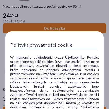
Filtry
Nacomi, peeling do twarzy, przeciwtrądzikowy, 85 ml
Dostępny
(128)
24
19 zł
Wysyłka 0 zł
(5)
100 ml = 28,46 zł
Do koszyka
Znakomitość Roku
(1)
Nowość
(2)
Polityka prywatności cookie
Ostatnie sztuki
(9)
W momencie odwiedzenia przez Użytkownika Portalu,
gromadzone są pliki cookies (tzw. „ciasteczka”) czyli małe
Dostawa
pliki tekstowe, zawierające niewielkie ilości informacji,
które pobierane są podczas odwiedzania Portalu i
Wysyłka
przechowywane na Urządzeniu Użytkownika. Pliki cookies
są powszechnie stosowane w celu usprawnienia działania
Odbiór w aptece
witryn internetowych, umożliwiają nam zapewnienie
kluczowych funkcji serwisu, zwiększenie jego
Sylveco, peeling enzymatyczny do twarzy, 75 ml
bezpieczeństwa, ciągłe doskonalenie, personalizację
Cena
zgodnie z Twoimi preferencjami oraz wyświetlanie treści i
33
19 zł
reklam dopasowanych do Twoich zainteresowań. Zgoda
na pliki cookies jest dobrowolna i można ją wycofać w
100 ml = 44,25 zł
dowolnym momencie z poziomu strony "Ustawienia
zł
–
zł