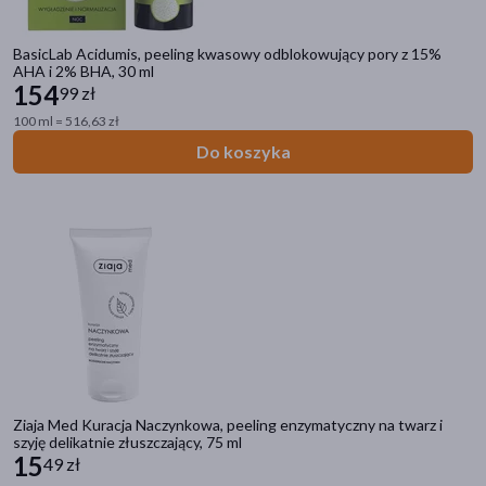
BasicLab Acidumis, peeling kwasowy odblokowujący pory z 15%
AHA i 2% BHA, 30 ml
154
99 zł
100 ml = 516,63 zł
Do koszyka
Ziaja Med Kuracja Naczynkowa, peeling enzymatyczny na twarz i
szyję delikatnie złuszczający, 75 ml
15
49 zł