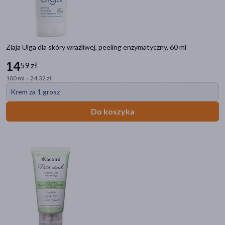
Ziaja Ulga dla skóry wrażliwej, peeling enzymatyczny, 60 ml
Kategorie produktów
14
Do poprzedniej kategorii
59 zł
100 ml = 24,32 zł
Pielęgnacja twarzy
Krem za 1 grosz
Maseczki LED na twarz
Do koszyka
Kremy do twarzy
Oczyszczanie
Serum do twarzy
Maseczki do twarzy
Toniki i hydrolaty
Peeling twarzy
Olejki do twarzy
Szczoteczki do twarzy