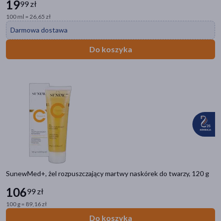
19
99 zł
100 ml = 26,65 zł
Darmowa dostawa
Do koszyka
SunewMed+, żel rozpuszczający martwy naskórek do twarzy, 120 g
106
99 zł
100 g = 89,16 zł
Do koszyka