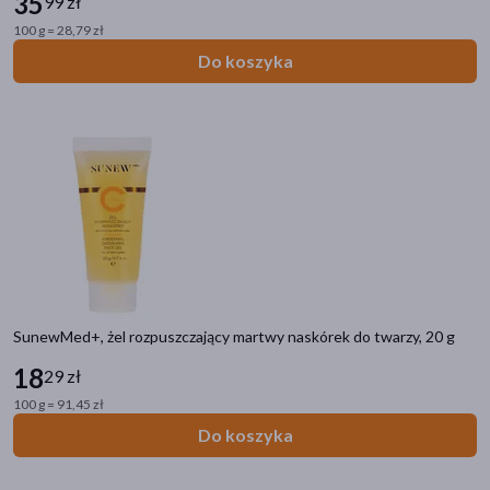
35
99 zł
100 g = 28,79 zł
Do koszyka
SunewMed+, żel rozpuszczający martwy naskórek do twarzy, 20 g
18
29 zł
100 g = 91,45 zł
Do koszyka