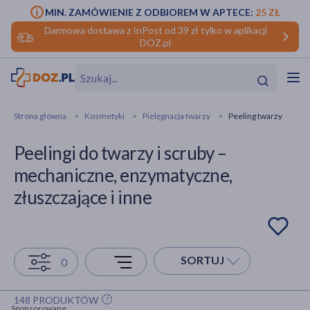
MIN. ZAMÓWIENIE Z ODBIOREM W APTECE:
25 ZŁ
Darmowa dostawa z InPost od 39 zł tylko w aplikacji
DOZ.pl
w
Hit
Hit
Strona główna
Kosmetyki
Pielęgnacja twarzy
Peeling twarzy
ofory
Peelingi do twarzy i scruby –
do makijażu
dzieci
ść
Hit
Hit
mechaniczne, enzymatyczne,
złuszczające i inne
ące
rmową
kijażu
ść
Hit
SORTUJ
0
w
Hit
Hit
148 PRODUKTÓW
ść
Hit
Sponsorowane