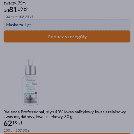
twarzy, 75ml
81
19 zł
od
100 ml = 108,25 zł
Maska za 1 gr
Zobacz szczegóły
Bielenda Professional, płyn 40% kwas salicylowy, kwas azelainowy,
kwas migdałowy, kwas mlekowy, 30 g
62
19 zł
100 g = 207,30 zł