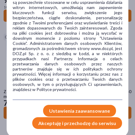
są powszechnie stosowane w celu usprawnienia działania
100 ml = 31,66 zł
witryn internetowych, umożliwiają nam zapewnienie
kluczowych funkcji serwisu, zwiększenie jego
Postać
Do koszyka
bezpieczeństwa, ciągłe doskonalenie, personalizację
zgodnie z Twoimi preferencjami oraz wyświetlanie treści i
krem
(48)
reklam dopasowanych do Twoich zainteresowań. Zgoda
na pliki cookies jest dobrowolna i można ją wycofać w
płyn
(21)
Ostatnie sztuki
dowolnym momencie z poziomu strony "Ustawienia
Cookie". Administratorem danych osobowych Klientów,
żel
(20)
gromadzonych za pośrednictwem strony www.doz.pl, jest
DOZ.pl Sp. z o. o. z siedzibą w Łodzi, a w niektórych
balsam
(12)
przypadkach nasi Partnerzy. Informacja o celach
przetwarzania danych osobowych przez naszych
fluid/krem
(11)
partnerów znajduje się w ich politykach ochrony
prywatności. Więcej informacji o korzystaniu przez nas z
pokaż więcej
plików cookies oraz o przetwarzaniu Twoich danych
osobowych, w tym o przysługujących Ci uprawnieniach,
Problem
znajdziesz w Polityce prywatności.
Zestaw Bioderma Sensibio, woda micelarna, 100 ml + krem kojący, 40
ml + krem pod oczy, 15 ml
suchość
(62)
79
99 zł
podrażnienie
(54)
Ustawienia zaawansowane
Do koszyka
ochrona przeciwsłoneczna
(33)
Akceptuję i przechodzę do serwisu
łojotok
(24)