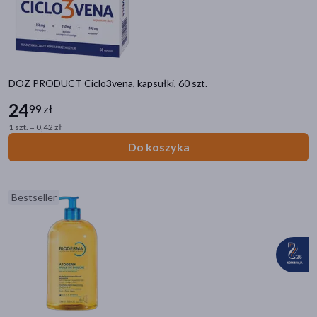
akijażu
DOZ PRODUCT Ciclo3vena, kapsułki, 60 szt.
24
99 zł
Hit
1 szt. = 0,42 zł
Do koszyka
Bestseller