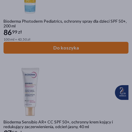
oczy
(15)
włosy
(11)
pokaż więcej
Bioderma Photoderm Pediatrics, ochronny spray dla dzieci SPF 50+,
200 ml
86
99 zł
Specyfika
100 ml = 43,50 zł
Dla alergików
(40)
Do koszyka
Do opalania
(24)
Bez substancji zapachowych
(22)
Demakijaż
(16)
Bez alkoholu
(6)
pokaż więcej
Pora stosowania
na dzień
(138)
Bioderma Sensibio AR+ CC SPF 50+, ochronny krem kojący i
na noc
(110)
redukujący zaczerwienienia, odcień jasny, 40 ml