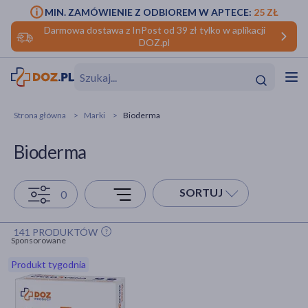
MIN. ZAMÓWIENIE Z ODBIOREM W APTECE:
25 ZŁ
Darmowa dostawa z InPost od 39 zł tylko w aplikacji
DOZ.pl
w
Hit
Hit
Strona główna
Marki
Bioderma
ofory
Bioderma
do makijażu
dzieci
ść
Hit
Hit
SORTUJ
0
ące
rmową
kijażu
141 PRODUKTÓW
ść
Hit
Sponsorowane
Produkt tygodnia
w
Hit
Hit
ść
Hit