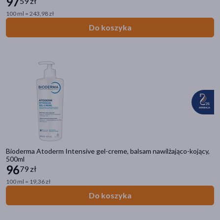
97
59 zł
Rodzaj włosów
100 ml = 243,98 zł
z łupieżem
(6)
Do koszyka
przetłuszczające się
(4)
suche
(4)
normalne
(1)
Rodzaj skóry
wrażliwa
(93)
podrażniona
(57)
Bioderma Atoderm Intensive gel-creme, balsam nawilżająco-kojący,
sucha
(55)
500ml
96
79 zł
dowolna
(53)
100 ml = 19,36 zł
mieszana
(31)
Do koszyka
pokaż więcej