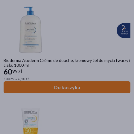
Filtry przeciwsłoneczne
SPF 50+
(30)
SPF 30
(6)
SPF 50
(0)
SPF
(0)
Bioderma Atoderm Crème de douche, kremowy żel do mycia twarzy i
ciała, 1000 ml
60
99 zł
100 ml = 6,10 zł
Do koszyka