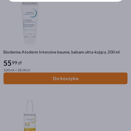
nadwrażliwość
(24)
pokaż więcej
Główne składniki
gliceryna
(65)
ksylitol
(62)
Bioderma Atoderm Intensive baume, balsam ultra-kojący, 200 ml
mannitol
(56)
55
99 zł
niacynamid
(26)
100 ml = 28,00 zł
algi
(25)
Do koszyka
pokaż więcej
Część ciała
twarz
(99)
skóra
(90)
szyja
(22)