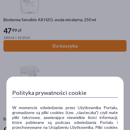
dla dorosłych
(135)
dla młodzieży
(105)
Bioderma Sensibio AR H2O, woda micelarna, 250 ml
20+
(63)
47
99 zł
30+
(63)
100 ml = 19,20 zł
40+
(63)
Do koszyka
pokaż więcej
Typ produktu
Kosmetyk
(140)
Dermokosmetyk
(115)
Polityka prywatności cookie
Sposób aplikacji
W momencie odwiedzenia przez Użytkownika Portalu,
na skórę
(140)
gromadzone są pliki cookies (tzw. „ciasteczka”) czyli małe
pliki tekstowe, zawierające niewielkie ilości informacji,
Bioderma Photoderm, lekki spray do opalania SPF50+, 300 ml
na włosy
(9)
które pobierane są podczas odwiedzania Portalu i
przechowywane na Urządzeniu Użytkownika. Pliki cookies
94
99 zł
na paznokcie
(1)