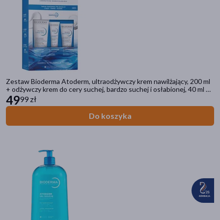
Zestaw Bioderma Atoderm, ultraodżywczy krem nawilżający, 200 ml
+ odżywczy krem do cery suchej, bardzo suchej i osłabionej, 40 ml +
krem do rąk i paznokci, ultraodżywczy, 50 ml
49
99 zł
Do koszyka