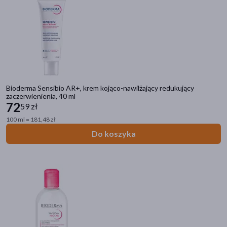
Linia produktowa
Bioderma Photoderm
(33)
Bioderma Atoderm
(27)
Bioderma Sensibio AR+, krem kojąco-nawilżający redukujący
Bioderma Sensibio
(22)
zaczerwienienia, 40 ml
72
59 zł
Bioderma Sebium
(19)
100 ml = 181,48 zł
Bioderma Hydrabio
(13)
Do koszyka
pokaż więcej
Płeć
Kobieta
(140)
Mężczyzna
(126)
Wiek