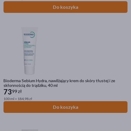
Dostępny
(135)
Do koszyka
Wysyłka 0 zł
(1)
Znakomitość Roku
(10)
Nowość
(3)
Bestseller
(1)
Ostatnie sztuki
(11)
Dostawa
Bioderma Sebium Hydra, nawilżający krem do skóry tłustej i ze
skłonnością do trądziku, 40 ml
Wysyłka
73
99 zł
Odbiór w aptece
100 ml = 184,98 zł
Do koszyka
Cena
zł
–
zł