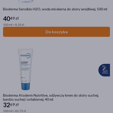
Bioderma Sensibio H2O, woda micelarna do skóry wrażliwej, 500 ml
40
49 zł
100 ml = 8,10 zł
Do koszyka
Bioderma Atoderm Nutritive, odżywczy krem do skóry suchej,
bardzo suchej i osłabionej, 40 ml
32
69 zł
100 ml = 81,73 zł