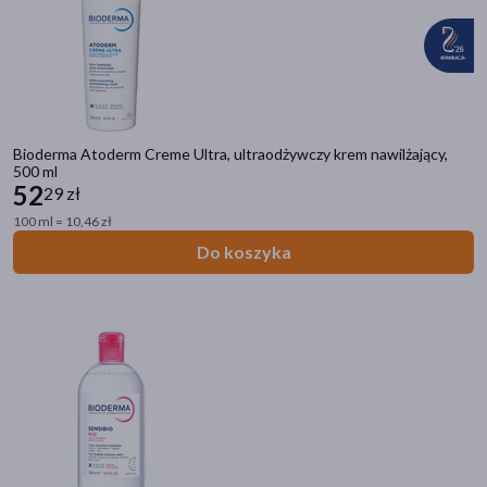
Bioderma Atoderm Creme Ultra, ultraodżywczy krem nawilżający,
500 ml
52
29 zł
100 ml = 10,46 zł
Do koszyka