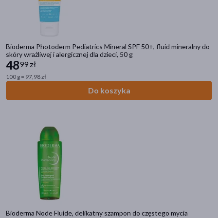
Bioderma Photoderm Pediatrics Mineral SPF 50+, fluid mineralny do
skóry wrażliwej i alergicznej dla dzieci, 50 g
48
99 zł
100 g = 97,98 zł
Do koszyka
Bioderma Node Fluide, delikatny szampon do częstego mycia