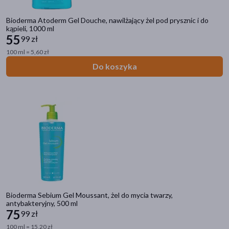
Bioderma Atoderm Gel Douche, nawilżający żel pod prysznic i do
kąpieli, 1000 ml
55
99 zł
100 ml = 5,60 zł
Do koszyka
Kategorie produktów
Zdrowie
Mama i dziecko
Kosmetyki
Ostatnie sztuki
Strefa marek
Bioderma Sebium Gel Moussant, żel do mycia twarzy,
antybakteryjny, 500 ml
75
99 zł
Filtry
100 ml = 15,20 zł