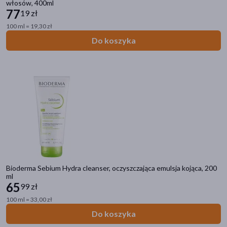
włosów, 400ml
77
19 zł
100 ml = 19,30 zł
Do koszyka
Bioderma Sebium Hydra cleanser, oczyszczająca emulsja kojąca, 200
ml
65
99 zł
100 ml = 33,00 zł
Do koszyka