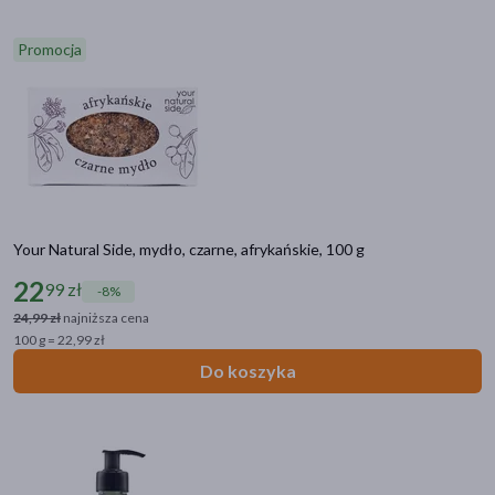
Promocja
Your Natural Side, mydło, czarne, afrykańskie, 100 g
22
99 zł
-8%
24,99 zł
najniższa cena
100 g = 22,99 zł
Do koszyka