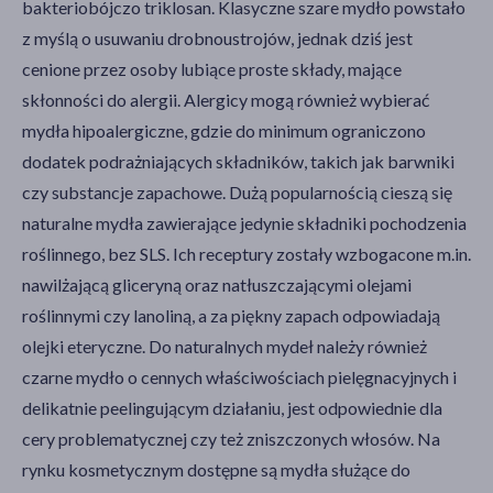
bakteriobójczo triklosan. Klasyczne szare mydło powstało
z myślą o usuwaniu drobnoustrojów, jednak dziś jest
cenione przez osoby lubiące proste składy, mające
skłonności do alergii. Alergicy mogą również wybierać
mydła hipoalergiczne, gdzie do minimum ograniczono
dodatek podrażniających składników, takich jak barwniki
czy substancje zapachowe. Dużą popularnością cieszą się
naturalne mydła zawierające jedynie składniki pochodzenia
roślinnego, bez SLS. Ich receptury zostały wzbogacone m.in.
nawilżającą gliceryną oraz natłuszczającymi olejami
roślinnymi czy lanoliną, a za piękny zapach odpowiadają
olejki eteryczne. Do naturalnych mydeł należy również
czarne mydło o cennych właściwościach pielęgnacyjnych i
delikatnie peelingującym działaniu, jest odpowiednie dla
cery problematycznej czy też zniszczonych włosów. Na
rynku kosmetycznym dostępne są mydła służące do