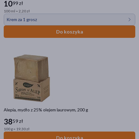
10
99 zł
100 ml = 2,20 zł
Krem za 1 grosz
Do koszyka
Alepia, mydło z 25% olejem laurowym, 200 g
38
59 zł
100 g = 19,30 zł
Do koszyka