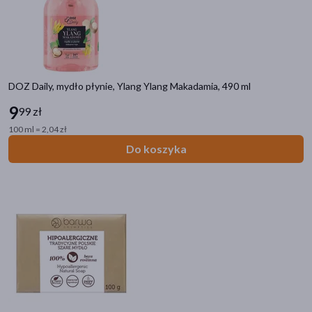
DOZ Daily, mydło płynie, Ylang Ylang Makadamia, 490 ml
Kategorie produktów
9
Do poprzedniej kategorii
99 zł
100 ml = 2,04 zł
Pielęgnacja ciała
Do koszyka
Kremy i balsamy do ciała
Do kąpieli i mycia
Dezodoranty
Sole do kąpieli
Mydła
Golenie i depilacja
Peelingi do ciała
Filtry