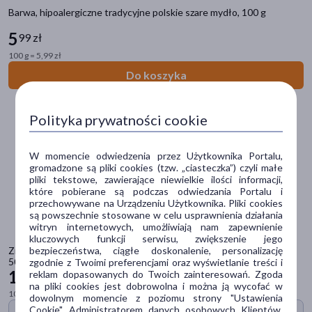
Barwa, hipoalergiczne tradycyjne polskie szare mydło, 100 g
Dostępny
(239)
5
99 zł
Znakomitość Roku
(1)
100 g = 5,99 zł
Do koszyka
Nowość
(6)
Ostatnie sztuki
(28)
Polityka prywatności cookie
Dostawa
W momencie odwiedzenia przez Użytkownika Portalu,
gromadzone są pliki cookies (tzw. „ciasteczka”) czyli małe
Wysyłka
pliki tekstowe, zawierające niewielkie ilości informacji,
które pobierane są podczas odwiedzania Portalu i
Odbiór w aptece
przechowywane na Urządzeniu Użytkownika. Pliki cookies
są powszechnie stosowane w celu usprawnienia działania
Cena
witryn internetowych, umożliwiają nam zapewnienie
kluczowych funkcji serwisu, zwiększenie jego
bezpieczeństwa, ciągłe doskonalenie, personalizację
Ziaja Kozie Mleko, kremowy żel myjący pod prysznic, mleczna kąpiel,
500 ml
zgodnie z Twoimi preferencjami oraz wyświetlanie treści i
zł
–
zł
12
reklam dopasowanych do Twoich zainteresowań. Zgoda
19 zł
na pliki cookies jest dobrowolna i można ją wycofać w
100 ml = 2,44 zł
dowolnym momencie z poziomu strony "Ustawienia
Cookie". Administratorem danych osobowych Klientów,