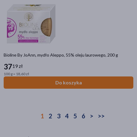
Bioline By JoAnn, mydło Aleppo, 55% oleju laurowego, 200 g
37
19 zł
100 g = 18,60 zł
Do koszyka
1
2
3
4
5
6
>
>>