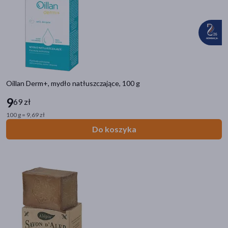
Oillan Derm+, mydło natłuszczające, 100 g
9
69 zł
100 g = 9,69 zł
Do koszyka