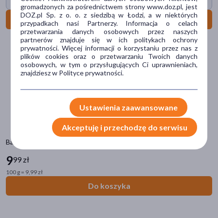
Krem za 1 grosz
gromadzonych za pośrednictwem strony www.doz.pl, jest
Marka
DOZ.pl Sp. z o. o. z siedzibą w Łodzi, a w niektórych
Do koszyka
przypadkach nasi Partnerzy. Informacja o celach
AA
(2)
przetwarzania danych osobowych przez naszych
partnerów znajduje się w ich politykach ochrony
prywatności. Więcej informacji o korzystaniu przez nas z
Alepia
(8)
plików cookies oraz o przetwarzaniu Twoich danych
osobowych, w tym o przysługujących Ci uprawnieniach,
Arganove
(1)
znajdziesz w Polityce prywatności.
Arko
(2)
Aura
(4)
Ustawienia zaawansowane
pokaż więcej
Akceptuję i przechodzę do serwisu
Rodzaj skóry
Barwa Siarkowa, mydło siarkowe antytrądzikowe, 100 g
9
dowolna
(203)
99 zł
100 g = 9,99 zł
wrażliwa
(84)
Do koszyka
sucha
(59)
normalna
(45)