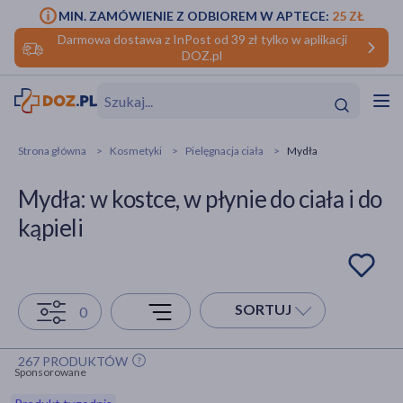
MIN. ZAMÓWIENIE Z ODBIOREM W APTECE:
25 ZŁ
Darmowa dostawa z InPost od 39 zł tylko w aplikacji
DOZ.pl
w
Hit
Hit
Strona główna
Kosmetyki
Pielęgnacja ciała
Mydła
ofory
Mydła: w kostce, w płynie do ciała i do
do makijażu
dzieci
ść
Hit
Hit
kąpieli
ące
rmową
kijażu
ść
Hit
SORTUJ
0
w
Hit
Hit
267 PRODUKTÓW
Sponsorowane
ść
Hit