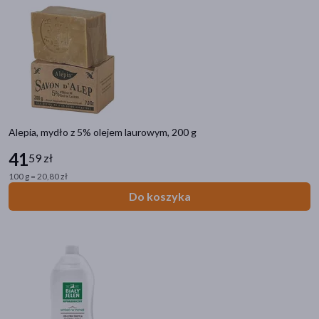
atopowa
(36)
pokaż więcej
Linia produktowa
Luksja Creamy & Soft
(18)
Barwa Hipoalergiczna
(6)
Biały Jeleń Kozie Mleko
(5)
Alepia, mydło z 5% olejem laurowym, 200 g
41
Biały Jeleń Hipoalergiczny
(4)
59 zł
100 g = 20,80 zł
Aura Słodkie Sekrety
(4)
Do koszyka
pokaż więcej