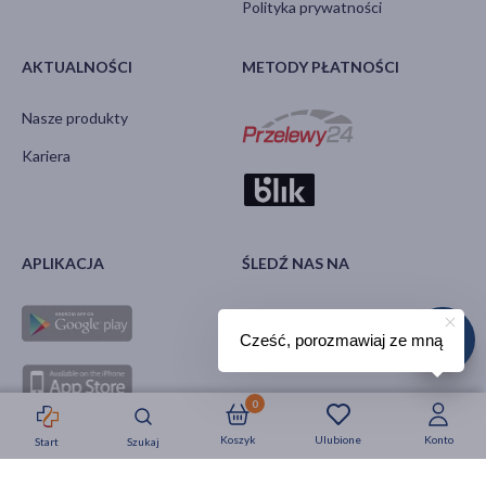
Polityka prywatności
AKTUALNOŚCI
METODY PŁATNOŚCI
Nasze produkty
Kariera
APLIKACJA
ŚLEDŹ NAS NA
Cześć, porozmawiaj ze mną
0
Koszyk
Ulubione
Konto
Start
Szukaj
Strefa okazji
Nowości
Krótkie daty