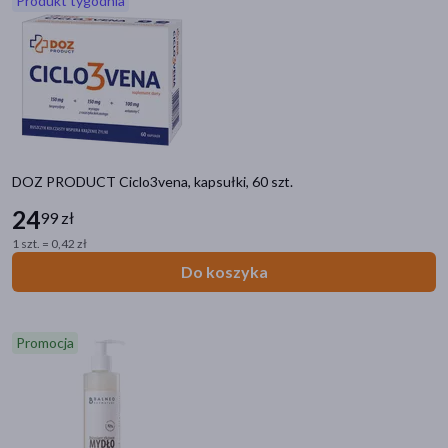
Produkt tygodnia
akijażu
Hit
DOZ PRODUCT Ciclo3vena, kapsułki, 60 szt.
24
99 zł
1 szt. = 0,42 zł
Do koszyka
Promocja