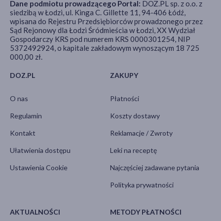
Dane podmiotu prowadzącego Portal:
DOZ.PL sp. z o.o. z
siedzibą w Łodzi, ul. Kinga C. Gillette 11, 94-406 Łódź,
wpisana do Rejestru Przedsiębiorców prowadzonego przez
Sąd Rejonowy dla Łodzi Śródmieścia w Łodzi, XX Wydział
Gospodarczy KRS pod numerem KRS 0000301254, NIP
5372492924, o kapitale zakładowym wynoszącym 18 725
000,00 zł.
DOZ.PL
ZAKUPY
O nas
Płatności
Regulamin
Koszty dostawy
Kontakt
Reklamacje / Zwroty
Ułatwienia dostępu
Leki na receptę
Ustawienia Cookie
Najczęściej zadawane pytania
Polityka prywatności
AKTUALNOŚCI
METODY PŁATNOŚCI