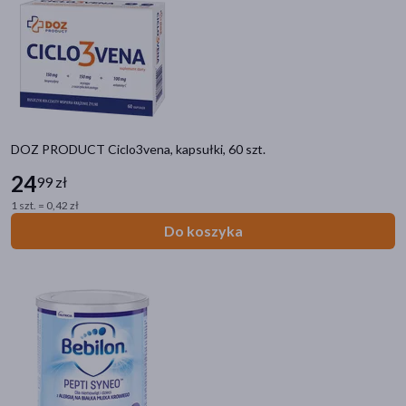
akijażu
DOZ PRODUCT Ciclo3vena, kapsułki, 60 szt.
Hit
24
99 zł
1 szt. = 0,42 zł
Do koszyka