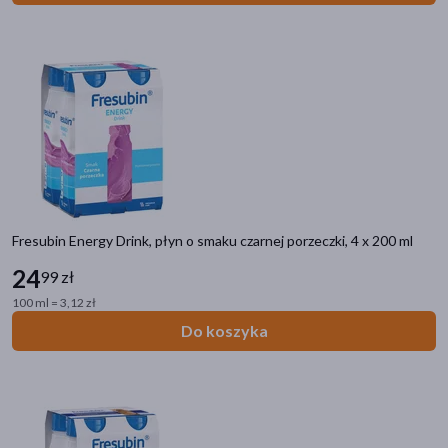
Fresubin Energy Drink, płyn o smaku czarnej porzeczki, 4 x 200 ml
24
99 zł
100 ml = 3,12 zł
Kategorie produktów
Do koszyka
Do poprzedniej kategorii
Karmienie dziecka
Mleka dla dzieci
Słodycze i przekąski