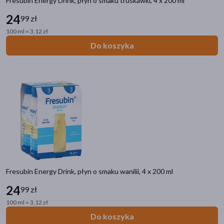
Fresubin Energy Drink, płyn o smaku truskawki, 4 x 200 ml
24
99 zł
100 ml = 3,12 zł
Do koszyka
Fresubin Energy Drink, płyn o smaku wanilii, 4 x 200 ml
24
99 zł
100 ml = 3,12 zł
Do koszyka