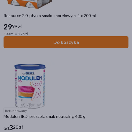
Zalecenia żywieniowe
Resource 2.0, płyn o smaku morelowym, 4 x 200 ml
Bez glutenu
(51)
29
99 zł
Zawiera mleko
(43)
100 ml = 3,75 zł
Bez laktozy
(34)
Do koszyka
Zawiera soję
(22)
Wzbogacone błonnikiem
(7)
pokaż więcej
Linia produktowa
Fresubin Protein Energy
(17)
ActivLab Pharma Recomed
(13)
Resource Resource 2.0
(7)
Refundowany
Modulen IBD, proszek, smak neutralny, 400 g
Resource Resource Protein
(5)
3
20 zł
od
Fresubin Energy
(4)