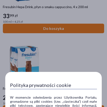
Fresubin Hepa Drink, płyn o smaku cappuccino, 4 x 200 ml
Cena
33
99 zł
100 ml = 4,25 zł
zł
–
zł
Do koszyka
Marka
ActivLab Pharma
(14)
Activlab
(3)
Anamix
(4)
Bebilon
(6)
Polityka prywatności cookie
Fresubin Energy Drink, płyn o smaku czekolady, 4 x 200 ml
BioMarine Medical
(2)
24
99 zł
W momencie odwiedzenia przez Użytkownika Portalu,
pokaż więcej
gromadzone są pliki cookies (tzw. „ciasteczka”) czyli małe
100 ml = 3,12 zł
pliki tekstowe, zawierające niewielkie ilości informacji,