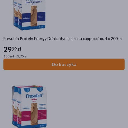
Herbatki dla dzieci
Żywienie medyczne dzieci
Kaszki dla dzieci
Obiadki dla dzieci
Zupki dla dzieci
Fresubin Protein Energy Drink, płyn o smaku cappuccino, 4 x 200 ml
Deserki dla dzieci
29
99 zł
Filtry
100 ml = 3,75 zł
Do koszyka
Dostępny
(97)
Wysyłka 0 zł
(2)
Zestaw
(19)
Dostawa
Odbiór w aptece
Wysyłka