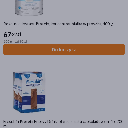
Resource Instant Protein, koncentrat białka w proszku, 400 g
67
69 zł
100 g = 16,92 zł
Do koszyka
Fresubin Protein Energy Drink, płyn o smaku czekoladowym, 4 x 200
ml