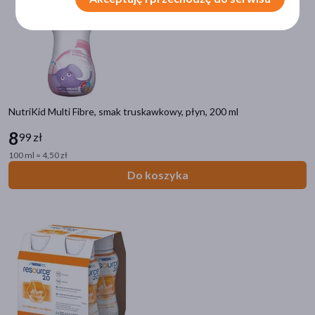
pokaż więcej
Alergeny
mleko krowie
(66)
soja
(39)
ryby
(15)
NutriKid Multi Fibre, smak truskawkowy, płyn, 200 ml
mleko
(2)
8
99 zł
jaja
(1)
100 ml = 4,50 zł
Do koszyka
Dieta
wysokoenergetyczna
(51)
kompletna
(48)
wysokobiałkowa
(36)
niekompletna (cząstkowa)
(7)
bezresztkowa
(2)