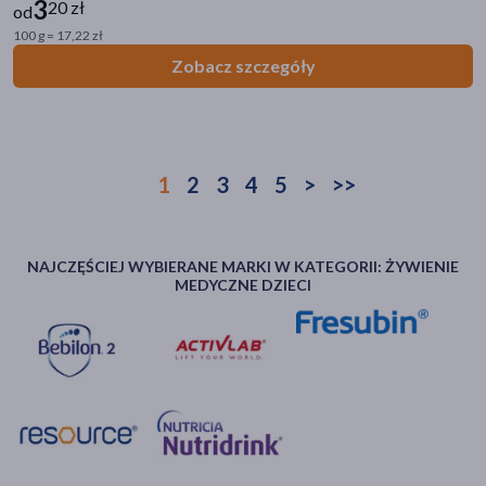
3
20 zł
od
100 g = 17,22 zł
Zobacz szczegóły
1
2
3
4
5
>
>>
NAJCZĘŚCIEJ WYBIERANE MARKI W KATEGORII: ŻYWIENIE
MEDYCZNE DZIECI