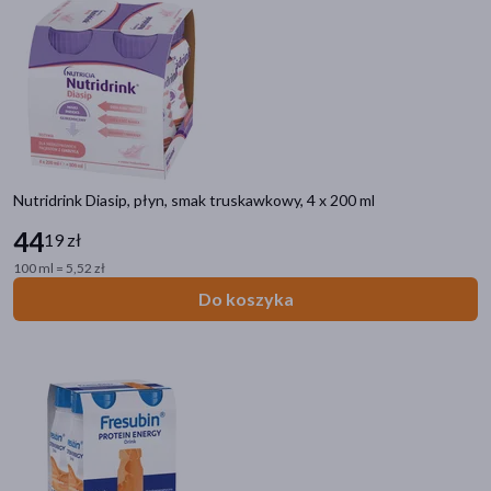
Nutridrink Diasip, płyn, smak truskawkowy, 4 x 200 ml
44
19 zł
100 ml = 5,52 zł
Do koszyka