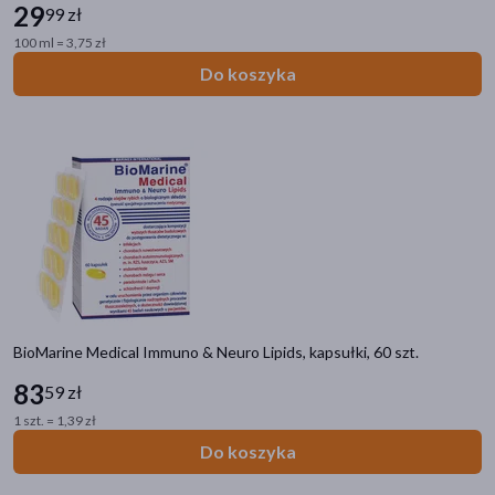
29
99 zł
100 ml = 3,75 zł
Do koszyka
BioMarine Medical Immuno & Neuro Lipids, kapsułki, 60 szt.
83
59 zł
1 szt. = 1,39 zł
Do koszyka