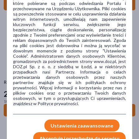
Postać
które pobierane są podczas odwiedzania Portalu i
Do koszyka
przechowywane na Urządzeniu Użytkownika. Pliki cookies
płyn
(63)
są powszechnie stosowane w celu usprawnienia działania
witryn internetowych, umożliwiają nam zapewnienie
proszek
(31)
kluczowych funkcji serwisu, zwiększenie jego
bezpieczeństwa, ciągłe doskonalenie, personalizację
saszetki
(7)
zgodnie z Twoimi preferencjami oraz wyświetlanie treści i
reklam dopasowanych do Twoich zainteresowań. Zgoda
chusteczki
(4)
na pliki cookies jest dobrowolna i można ją wycofać w
dowolnym momencie z poziomu strony "Ustawienia
kapsułki
(1)
Cookie". Administratorem danych osobowych Klientów,
gromadzonych za pośrednictwem strony www.doz.pl, jest
pokaż więcej
DOZ.pl Sp. z o. o. z siedzibą w Łodzi, a w niektórych
przypadkach nasi Partnerzy. Informacja o celach
Smak
przetwarzania danych osobowych przez naszych
Resource 2.0+Fibre, płyn o smaku owoców leśnych, 4 x 200 ml
partnerów znajduje się w ich politykach ochrony
czekoladowy
(15)
prywatności. Więcej informacji o korzystaniu przez nas z
29
plików cookies oraz o przetwarzaniu Twoich danych
79 zł
waniliowy
(14)
osobowych, w tym o przysługujących Ci uprawnieniach,
100 ml = 3,72 zł
znajdziesz w Polityce prywatności.
truskawkowy
(9)
Do koszyka
owocowy
(9)
Ustawienia zaawansowane
cappucino
(6)
Akceptuję i przechodzę do serwisu