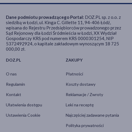
Dane podmiotu prowadzącego Portal:
DOZ.PL sp. z o.o. z
siedzibą w Łodzi, ul. Kinga C. Gillette 11, 94-406 Łódź,
wpisana do Rejestru Przedsiębiorców prowadzonego przez
Sąd Rejonowy dla Łodzi Śródmieścia w Łodzi, XX Wydział
Gospodarczy KRS pod numerem KRS 0000301254, NIP
5372492924, o kapitale zakładowym wynoszącym 18 725
000,00 zł.
DOZ.PL
ZAKUPY
O nas
Płatności
Regulamin
Koszty dostawy
Kontakt
Reklamacje / Zwroty
Ułatwienia dostępu
Leki na receptę
Ustawienia Cookie
Najczęściej zadawane pytania
Polityka prywatności