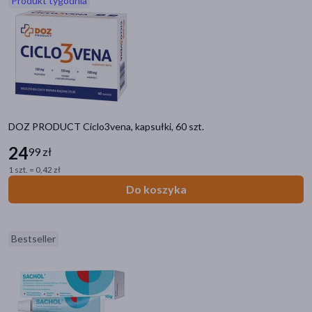
Produkt tygodnia
akijażu
Hit
DOZ PRODUCT Ciclo3vena, kapsułki, 60 szt.
24
99 zł
1 szt. = 0,42 zł
Do koszyka
Bestseller