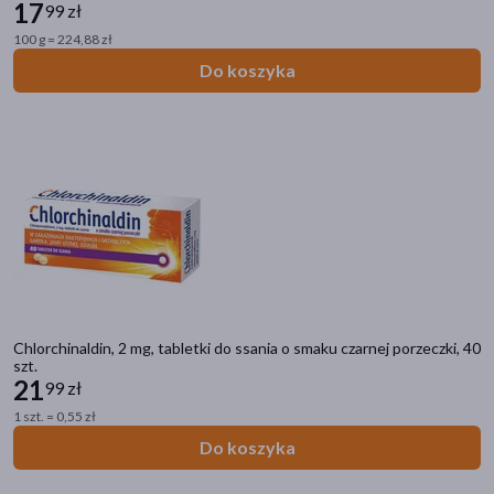
17
99 zł
100 g = 224,88 zł
Do koszyka
Chlorchinaldin, 2 mg, tabletki do ssania o smaku czarnej porzeczki, 40
szt.
21
99 zł
1 szt. = 0,55 zł
Do koszyka