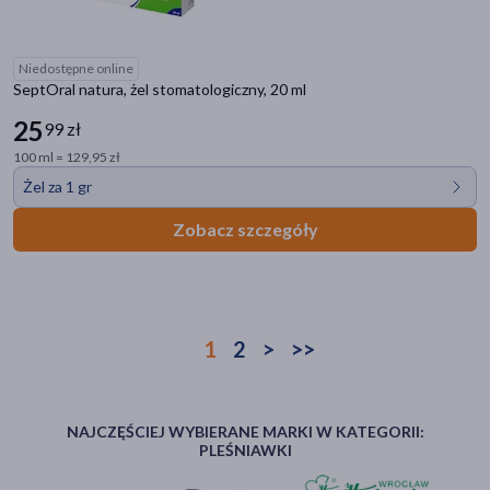
Niedostępne online
SeptOral natura, żel stomatologiczny, 20 ml
25
99 zł
100 ml = 129,95 zł
Żel za 1 gr
Zobacz szczegóły
1
2
>
>>
NAJCZĘŚCIEJ WYBIERANE MARKI W KATEGORII:
PLEŚNIAWKI