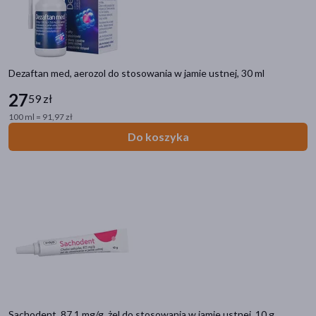
Dezaftan med, aerozol do stosowania w jamie ustnej, 30 ml
27
59 zł
100 ml = 91,97 zł
Do koszyka
Sachodent, 87,1 mg/g, żel do stosowania w jamie ustnej, 10 g