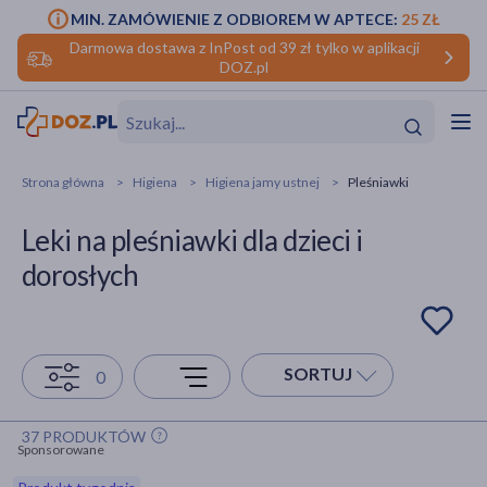
MIN. ZAMÓWIENIE Z ODBIOREM W APTECE:
25 ZŁ
Darmowa dostawa z InPost od 39 zł tylko w aplikacji
DOZ.pl
w
Hit
Hit
Strona główna
Higiena
Higiena jamy ustnej
Pleśniawki
ofory
Leki na pleśniawki dla dzieci i
do makijażu
dzieci
ść
Hit
Hit
dorosłych
ące
rmową
kijażu
ść
Hit
SORTUJ
0
w
Hit
Hit
37 PRODUKTÓW
Sponsorowane
ść
Hit