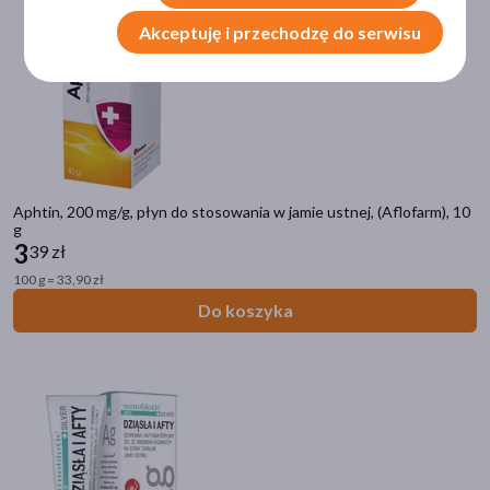
pokaż więcej
Akceptuję i przechodzę do serwisu
Wiek
dla dorosłych
(36)
dla młodzieży
(25)
dla seniorów
(22)
dla dzieci
(20)
Aphtin, 200 mg/g, płyn do stosowania w jamie ustnej, (Aflofarm), 10
g
20+
(13)
3
39 zł
pokaż więcej
100 g = 33,90 zł
Do koszyka
Postać
żel
(20)
płyn
(12)
aerozol
(2)
pastylki
(2)