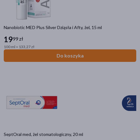
tabletka
(2)
pokaż więcej
Linia produktowa
Nanobiotic MED Plus Silver Dziąsła i Afty, żel, 15 ml
SeptOral Med
(8)
19
99 zł
SeptOral Ortho
(1)
100 ml = 133,27 zł
Do koszyka
Gum AftaClear
(1)
SeptOral med, żel stomatologiczny, 20 ml