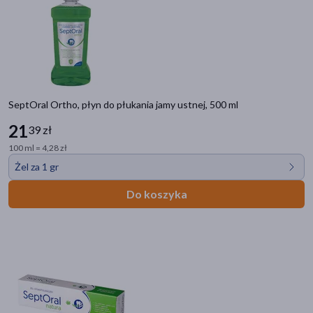
SeptOral Ortho, płyn do płukania jamy ustnej, 500 ml
21
39 zł
100 ml = 4,28 zł
Żel za 1 gr
Do koszyka