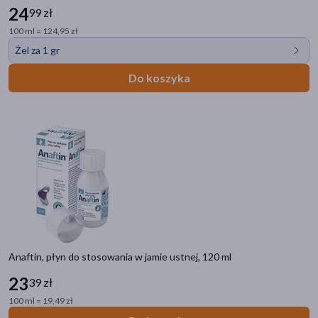
24
99 zł
100 ml = 124,95 zł
Żel za 1 gr
Do koszyka
Anaftin, płyn do stosowania w jamie ustnej, 120 ml
23
39 zł
100 ml = 19,49 zł