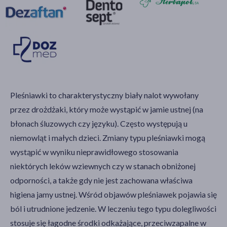
Pleśniawki to charakterystyczny biały nalot wywołany
przez drożdżaki, który może wystąpić w jamie ustnej (na
błonach śluzowych czy języku). Często występują u
niemowląt i małych dzieci. Zmiany typu pleśniawki mogą
wystąpić w wyniku nieprawidłowego stosowania
niektórych leków wziewnych czy w stanach obniżonej
odporności, a także gdy nie jest zachowana właściwa
higiena jamy ustnej. Wśród objawów pleśniawek pojawia się
ból i utrudnione jedzenie. W leczeniu tego typu dolegliwości
stosuje się łagodne środki odkażające, przeciwzapalne w