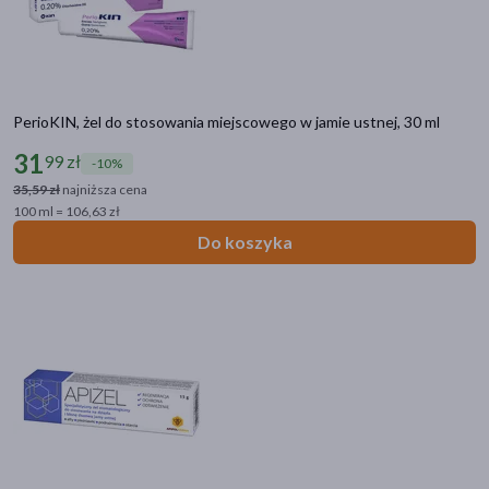
PerioKIN, żel do stosowania miejscowego w jamie ustnej, 30 ml
31
99 zł
-10%
35,59 zł
najniższa cena
100 ml = 106,63 zł
Kategorie produktów
Do koszyka
Do poprzedniej kategorii
Higiena jamy ustnej
Chore dziąsła
Afty
Pasty do zębów
Płyny do płukania
Nieświeży oddech
Szczoteczki do zębów