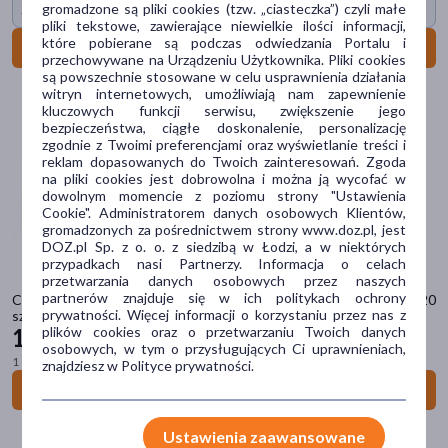
Żel za 1 gr
gromadzone są pliki cookies (tzw. „ciasteczka”) czyli małe
pliki tekstowe, zawierające niewielkie ilości informacji,
Odbiór w aptece
które pobierane są podczas odwiedzania Portalu i
Do koszyka
przechowywane na Urządzeniu Użytkownika. Pliki cookies
Cena
są powszechnie stosowane w celu usprawnienia działania
witryn internetowych, umożliwiają nam zapewnienie
kluczowych funkcji serwisu, zwiększenie jego
bezpieczeństwa, ciągłe doskonalenie, personalizację
zł
–
zł
zgodnie z Twoimi preferencjami oraz wyświetlanie treści i
reklam dopasowanych do Twoich zainteresowań. Zgoda
na pliki cookies jest dobrowolna i można ją wycofać w
dowolnym momencie z poziomu strony "Ustawienia
Cookie". Administratorem danych osobowych Klientów,
Marka
gromadzonych za pośrednictwem strony www.doz.pl, jest
DOZ.pl Sp. z o. o. z siedzibą w Łodzi, a w niektórych
Aftargent
(1)
przypadkach nasi Partnerzy. Informacja o celach
przetwarzania danych osobowych przez naszych
partnerów znajduje się w ich politykach ochrony
Chlorchinaldin, 2 mg, tabletki do ssania o smaku czarnej porzeczki, 20
Anaftin
(1)
prywatności. Więcej informacji o korzystaniu przez nas z
szt.
15
plików cookies oraz o przetwarzaniu Twoich danych
99 zł
Apiżel
(1)
osobowych, w tym o przysługujących Ci uprawnieniach,
1 szt. = 0,80 zł
znajdziesz w Polityce prywatności.
BAIKA
(1)
Do koszyka
Chlorchinaldin
(4)
Ustawienia zaawansowane