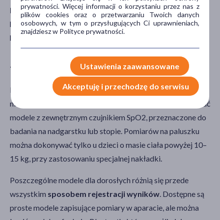
prywatności. Więcej informacji o korzystaniu przez nas z
Wysyłka
paznokciu.
Przy używaniu pulsoksymetru należy także
plików cookies oraz o przetwarzaniu Twoich danych
pozostać w bezruchu – tak, aby nie zaburzyć sprawdzenia
osobowych, w tym o przysługujących Ci uprawnieniach,
Odbiór w aptece
znajdziesz w Polityce prywatności.
poziomu saturacji.
Cena
Jaki wybrać pulsoksymetr?
Ustawienia zaawansowane
zł
–
zł
Akceptuję i przechodzę do serwisu
Najpopularniejsze są pulsoksymetry napalcowe. Jednak dla
niemowląt oraz dla dzieci w młodszym wieku należy wybrać
modele z zewnętrznym czujnikiem SpO2, przeznaczone do
Marka
badania na nadgarstku lub stopie. Pomiarów na paluszku
DOZ Med
(1)
można dokonywać tylko u dzieci o masie ciała powyżej 10–
NOVAMA
(1)
15 kg, przy zastosowaniu specjalnej nakładki.
Sanity
(1)
Poszczególne modele dla dorosłych różnią się przede
wszystkim
sposobem rejestracji wyników
. Dostępne są
proste modele zapisujące pomiary w aparacie, ale można