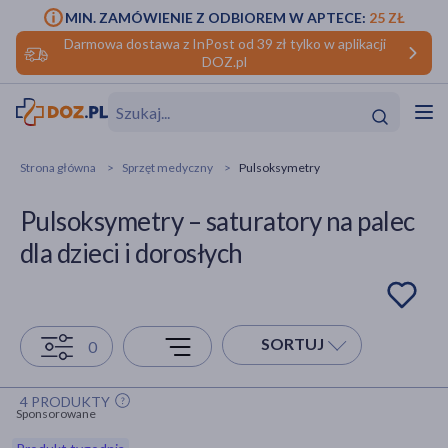
MIN. ZAMÓWIENIE Z ODBIOREM W APTECE:
25 ZŁ
Darmowa dostawa z InPost od 39 zł tylko w aplikacji
DOZ.pl
w
Hit
Hit
Strona główna
Sprzęt medyczny
Pulsoksymetry
ofory
Pulsoksymetry – saturatory na palec
do makijażu
dzieci
ść
Hit
Hit
dla dzieci i dorosłych
ące
rmową
kijażu
ść
Hit
SORTUJ
0
w
Hit
Hit
4 PRODUKTY
Sponsorowane
ść
Hit