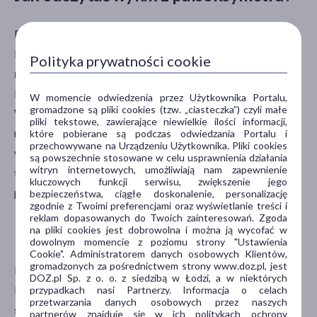
Rehabilitacja
Pulsoksymetr napalcowy jest wyposażony w wyświetlacz,
Sprzęt specjalistyczny
Inhalatory
który pokazuje wynik pomiaru, a dokładniej –
poziom
Polityka prywatności cookie
Ciśnieniomierze
natlenienia hemoglobiny w przedziale od 0 do 100%.
Termometry
Prawidłowy wynik mieści się w przedziale od 95 do 99%.
W momencie odwiedzenia przez Użytkownika Portalu,
Pulsoksymetry
gromadzone są pliki cookies (tzw. „ciasteczka”) czyli małe
Wartości poniżej 95 % mogą sugerować niedostateczne
pliki tekstowe, zawierające niewielkie ilości informacji,
Glukometry
natlenienie krwi – jeśli utrzymują się przez dłuższy czas,
które pobierane są podczas odwiedzania Portalu i
Stroje i obuwie medyczne
przechowywane na Urządzeniu Użytkownika. Pliki cookies
warto skonsultować się z lekarzem. Jeśli niższej saturacji
są powszechnie stosowane w celu usprawnienia działania
witryn internetowych, umożliwiają nam zapewnienie
towarzyszą płytki oddech czy duszności, należy wezwać
Filtry
kluczowych funkcji serwisu, zwiększenie jego
pogotowie.
bezpieczeństwa, ciągłe doskonalenie, personalizację
zgodnie z Twoimi preferencjami oraz wyświetlanie treści i
Dostępny
(3)
reklam dopasowanych do Twoich zainteresowań. Zgoda
Na który palec założyć pulsoksymetr?
na pliki cookies jest dobrowolna i można ją wycofać w
Wysyłka 0 zł
(1)
dowolnym momencie z poziomu strony "Ustawienia
Cookie". Administratorem danych osobowych Klientów,
Ostatnie sztuki
(1)
gromadzonych za pośrednictwem strony www.doz.pl, jest
Najczęściej pulsoksymetr zakłada się na palec wskazujący
DOZ.pl Sp. z o. o. z siedzibą w Łodzi, a w niektórych
lub środkowy prawej albo lewej ręki.
Skóra powinna być
przypadkach nasi Partnerzy. Informacja o celach
Dostawa
przetwarzania danych osobowych przez naszych
sucha, a wyświetlacz powinien się znaleźć u góry, tj. na
partnerów znajduje się w ich politykach ochrony