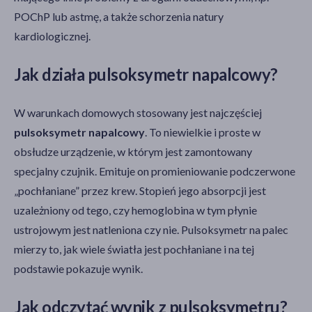
POChP lub astmę, a także schorzenia natury
kardiologicznej.
Jak działa pulsoksymetr napalcowy?
W warunkach domowych stosowany jest najczęściej
pulsoksymetr napalcowy
. To niewielkie i proste w
obsłudze urządzenie, w którym jest zamontowany
specjalny czujnik. Emituje on promieniowanie podczerwone
„pochłaniane” przez krew. Stopień jego absorpcji jest
uzależniony od tego, czy hemoglobina w tym płynie
Kategorie produktów
ustrojowym jest natleniona czy nie. Pulsoksymetr na palec
Do poprzedniej kategorii
mierzy to, jak wiele światła jest pochłaniane i na tej
Sprzęt medyczny
podstawie pokazuje wynik.
Akcesoria medyczne
Jak odczytać wynik z pulsoksymetru?
Testy diagnostyczne