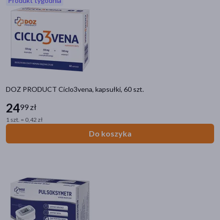
Produkt tygodnia
akijażu
Hit
DOZ PRODUCT Ciclo3vena, kapsułki, 60 szt.
24
99 zł
1 szt. = 0,42 zł
Do koszyka