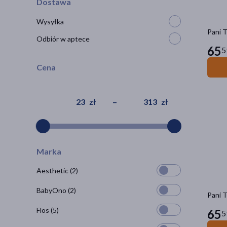
Dostawa
Wysyłka
Pani T
Odbiór w aptece
65
5
Cena
zł
–
zł
Marka
Aesthetic
(2)
BabyOno
(2)
Pani T
Flos
(5)
65
5