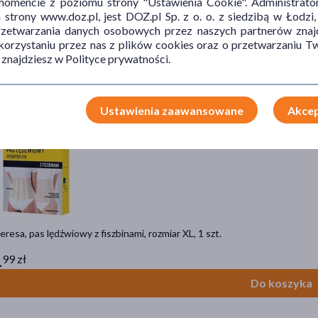
mencie z poziomu strony "Ustawienia Cookie". Administrat
eresa, uniwersalny pas brzuszny z zapięciem, rozmiar L, wysokość 22 cm, 1
trony www.doz.pl, jest DOZ.pl Sp. z o. o. z siedzibą w Łodzi,
przetwarzania danych osobowych przez naszych partnerów znajd
9 zł
 korzystaniu przez nas z plików cookies oraz o przetwarzaniu
Do koszyka
 znajdziesz w Polityce prywatności.
Ustawienia zaawansowane
Akcep
eresa, pas lędźwiowy z fiszbinami, rozmiar XL, 1 szt.
1
99 zł
Do koszyka