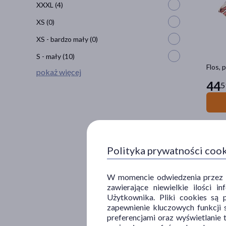
XXXL
(4)
XS
(0)
XS - bardzo mały
(0)
S - mały
(10)
Flos, 
pokaż więcej
44
5
Polityka prywatności coo
W momencie odwiedzenia przez Uż
zawierające niewielkie ilości 
Użytkownika. Pliki cookies są 
zapewnienie kluczowych funkcji s
preferencjami oraz wyświetlanie 