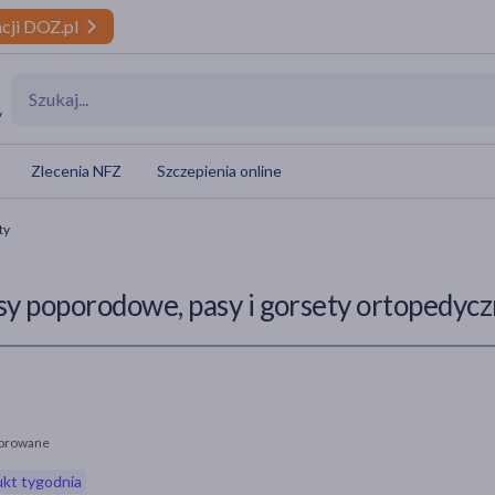
cji DOZ.pl
y
Zlecenia NFZ
Szczepienia online
ty
sy poporodowe, pasy i gorsety ortopedyc
orowane
kt tygodnia