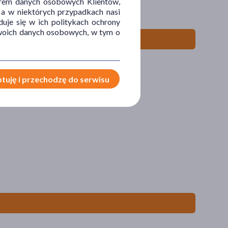
orem danych osobowych Klientów,
 szt.
 a w niektórych przypadkach nasi
uje się w ich politykach ochrony
 Twoich danych osobowych, w tym o
tuję i przechodzę do serwisu