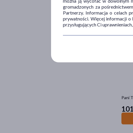
można ją wycofać w dowolnym mo
Pani T
gromadzonych za pośrednictwem s
72
Partnerzy. Informacja o celach 
5
prywatności. Więcej informacji o
przysługujących Ci uprawnieniach,
Pani T
10