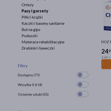
Ortezy
Pasy i gorsety
Piłki i krążki
Kaczki i baseny sanitarne
But na gips
Poduszki
Materace rehabilitacyjne
DOZ P
Drabinki i ławeczki
24
9
1 szt. =
Filtry
Dostępny
(77)
Wysyłka 0 zł
(4)
Ostatnie sztuki
(35)