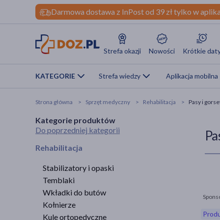
Darmowa dostawa z InPost od 39 zł tylko w aplika
Strefa okazji
Nowości
Krótkie dat
KATEGORIE
Strefa wiedzy
Aplikacja mobilna
Strona główna
Sprzęt medyczny
Rehabilitacja
Pasy i gorse
Kategorie produktów
Do poprzedniej kategorii
Pa
Rehabilitacja
Stabilizatory i opaski
Temblaki
Wkładki do butów
Spons
Kołnierze
Produ
Kule ortopedyczne