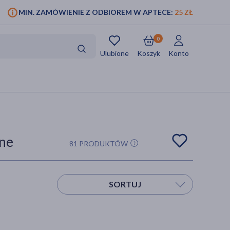
MIN. ZAMÓWIENIE Z ODBIOREM W APTECE:
25 ZŁ
0
Ulubione
Koszyk
Konto
zne
81 PRODUKTÓW
SORTUJ
Sortuj