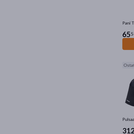
Pani T
65
5
Ostat
Pulsaa
31