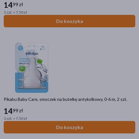
Marka
14
99 zł
1 szt. = 7,50 zł
Pikabu
(13)
Do koszyka
Postać
chusteczki
(4)
krem
(1)
płyn
(1)
szampon
(1)
płatki
(1)
Pikabu Baby Care, smoczek na butelkę antykolkowy, 0-6 m, 2 szt.
14
99 zł
1 szt. = 7,50 zł
Do koszyka