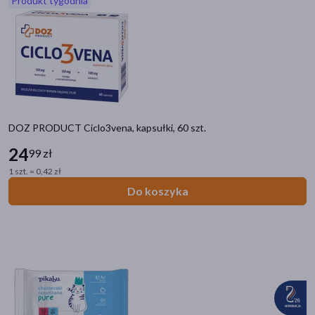
Produkt tygodnia
akijażu
Hit
DOZ PRODUCT Ciclo3vena, kapsułki, 60 szt.
24
99 zł
1 szt. = 0,42 zł
Do koszyka