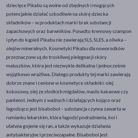
dziecięce Pikabu są wolne od zbędnych i mogących
potencjalnie działać szkodliwie na skórę dziecka
składników – w produktach marki brak substancji
zapachowych oraz barwników. Ponadto kremowy szampon
i płyn do kąpieli Pikabu nie zawierają SLS, SLES, a oliwka –
olejów mineralnych. Kosmetyki Pikabu dla noworodków
przeznaczone są do troskliwej pielęgnacji skóry
maluszków, która jest niezwykle delikatna i jednocześnie
wyjątkowo wrażliwa. Dlatego produkty tej marki zawierają
dobrze znane i cenione w kosmetyce składniki: olej
kokosowy, olej ze słodkich migdałów, masło kakaowe czy
pantenol. Jednym z ważnych i działających kojąco oraz
łagodząco jest bisabobol – substancja czynna zawarta w
rumianku lekarskim, która łagodzi podrażnienia, koi i
ułatwia gojenie się ran, a także wykazuje działania
antybakteryjne i przeciwzapalne. Bisabobol jest