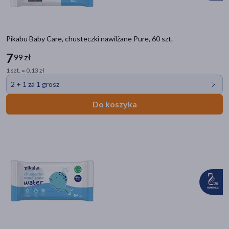
Pikabu Baby Care, chusteczki nawilżane Pure, 60 szt.
7
99 zł
1 szt. = 0,13 zł
2 + 1 za 1 grosz
Do koszyka