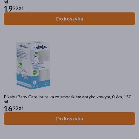
ml
19
99 zł
Do koszyka
Pikabu Baby Care, butelka ze smoczkiem antykolkowym, 0-6m, 150
ml
16
Kategorie produktów
99 zł
Do poprzedniej kategorii
Do koszyka
DOZkonałe Marki
ALE ACTIVE LIFE ENERGY