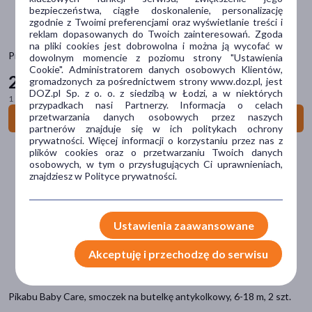
bezpieczeństwa, ciągłe doskonalenie, personalizację
Dostępny
(13)
zgodnie z Twoimi preferencjami oraz wyświetlanie treści i
reklam dopasowanych do Twoich zainteresowań. Zgoda
Wysyłka 0 zł
(4)
na pliki cookies jest dobrowolna i można ją wycofać w
Pikabu Baby Care, smoczek dynamiczny uspokajający, 6-18 m, 2 szt.
dowolnym momencie z poziomu strony "Ustawienia
Znakomitość Roku
(4)
Cookie". Administratorem danych osobowych Klientów,
22
99 zł
gromadzonych za pośrednictwem strony www.doz.pl, jest
DOZ.pl Sp. z o. o. z siedzibą w Łodzi, a w niektórych
Zestaw
(2)
1 szt. = 11,50 zł
przypadkach nasi Partnerzy. Informacja o celach
przetwarzania danych osobowych przez naszych
Do koszyka
partnerów znajduje się w ich politykach ochrony
Dostawa
prywatności. Więcej informacji o korzystaniu przez nas z
plików cookies oraz o przetwarzaniu Twoich danych
Wysyłka
osobowych, w tym o przysługujących Ci uprawnieniach,
znajdziesz w Polityce prywatności.
Odbiór w aptece
Cena
Ustawienia zaawansowane
Akceptuję i przechodzę do serwisu
zł
–
zł
Pikabu Baby Care, smoczek na butelkę antykolkowy, 6-18 m, 2 szt.