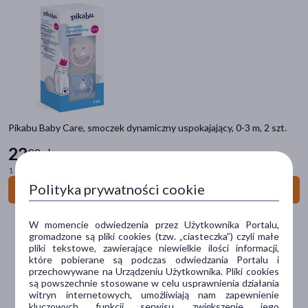
BOTAME
DOZ DAILY
DOZ MED
DOZ PRODUCT
ENILOME
ENTERIS
INTENO
Pikabu Baby Care, smoczek dynamiczny uspokajający, 0-3 m, 2 szt.
KICKFLY
22
ORTENIKA
99 zł
PIKABU
1 szt. = 11,50 zł
PLAN BY DOZ
Polityka prywatności cookie
Do koszyka
PURETIQA
SALVITIS
W momencie odwiedzenia przez Użytkownika Portalu,
gromadzone są pliki cookies (tzw. „ciasteczka”) czyli małe
SKINIMAL D
pliki tekstowe, zawierające niewielkie ilości informacji,
ZIELNIK DOZ
które pobierane są podczas odwiedzania Portalu i
przechowywane na Urządzeniu Użytkownika. Pliki cookies
są powszechnie stosowane w celu usprawnienia działania
Filtry
witryn internetowych, umożliwiają nam zapewnienie
kluczowych funkcji serwisu, zwiększenie jego