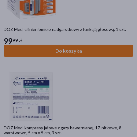
Pora stosowania
na dzień
(63)
na noc
(44)
DOZ Med, ciśnieniomierz nadgarstkowy z funkcją głosową, 1 szt.
99
99 zł
Rodzaj skóry
Do koszyka
dowolna
(10)
podrażniona
(6)
sucha
(6)
wrażliwa
(4)
pękająca
(3)
pokaż więcej
Smak
pomarańczowy
(1)
DOZ Med, kompresy jałowe z gazy bawełnianej, 17-nitkowe, 8-
warstwowe, 5 cm x 5 cm, 3 szt.