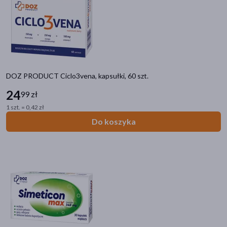
akijażu
DOZ PRODUCT Ciclo3vena, kapsułki, 60 szt.
Hit
24
99 zł
1 szt. = 0,42 zł
Do koszyka