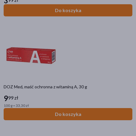
3
Do koszyka
zł
–
zł
Marka
DOZ Med
(106)
Płeć
Kobieta
(79)
DOZ Med, maść ochronna z witaminą A, 30 g
Mężczyzna
(76)
9
99 zł
Wiek
100 g = 33,30 zł
Do koszyka
dla dorosłych
(79)
dla młodzieży
(45)
dla dzieci
(40)