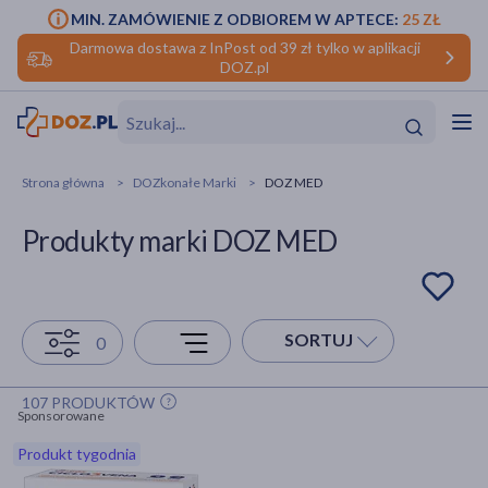
MIN. ZAMÓWIENIE Z ODBIOREM W APTECE:
25 ZŁ
Darmowa dostawa z InPost od 39 zł tylko w aplikacji
DOZ.pl
w
Hit
Hit
Strona główna
DOZkonałe Marki
DOZ MED
ofory
Produkty marki DOZ MED
do makijażu
dzieci
ść
Hit
Hit
ące
rmową
kijażu
SORTUJ
0
ść
Hit
107 PRODUKTÓW
Sponsorowane
w
Hit
Hit
Produkt tygodnia
ść
Hit