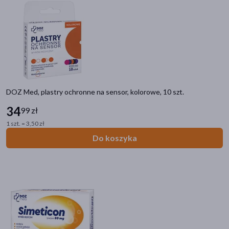
13-24 miesięcy
(11)
25-36 miesięcy
(11)
pokaż więcej
Typ produktu
Wyrób medyczny
(87)
DOZ Med, plastry ochronne na sensor, kolorowe, 10 szt.
Akcesoria
(29)
34
99 zł
Materiały opatrunkowe
(28)
1 szt. = 3,50 zł
Do koszyka
Kosmetyk
(13)
Sprzęt medyczny
(7)
pokaż więcej
Sposób aplikacji
na skórę
(62)
do nosa
(5)