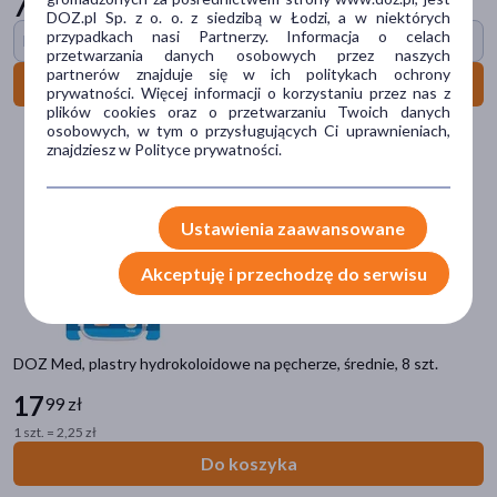
79
99 zł
DOZ.pl Sp. z o. o. z siedzibą w Łodzi, a w niektórych
otarcia
(15)
przypadkach nasi Partnerzy. Informacja o celach
Darmowa dostawa
przetwarzania danych osobowych przez naszych
skaleczenie
(12)
partnerów znajduje się w ich politykach ochrony
Do koszyka
prywatności. Więcej informacji o korzystaniu przez nas z
zadrapania
(11)
plików cookies oraz o przetwarzaniu Twoich danych
osobowych, w tym o przysługujących Ci uprawnieniach,
suchość
(9)
znajdziesz w Polityce prywatności.
pokaż więcej
Główne składniki
Ustawienia zaawansowane
gliceryna
(5)
Akceptuję i przechodzę do serwisu
mentol
(5)
alantoina
(4)
DOZ Med, plastry hydrokoloidowe na pęcherze, średnie, 8 szt.
makrogol
(3)
17
99 zł
kwas hialuronowy
(3)
1 szt. = 2,25 zł
pokaż więcej
Do koszyka
Część ciała