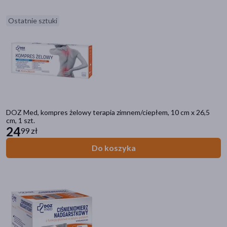
skóra
(44)
Ostatnie sztuki
stopy
(10)
jelita
(5)
nos
(5)
dłonie
(4)
pokaż więcej
DOZ Med, kompres żelowy terapia zimnem/ciepłem, 10 cm x 26,5
Specyfika
cm, 1 szt.
24
99 zł
Jednorazowe
(49)
Do koszyka
Wielorazowe
(8)
Bez barwników
(4)
Sterylny
(4)
Bez lateksu
(3)
pokaż więcej