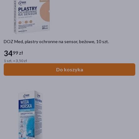
Do poprzedniej kategorii
DOZkonałe Marki
ALE ACTIVE LIFE ENERGY
BOTAME
DOZ Med, plastry ochronne na sensor, beżowe, 10 szt.
DOZ DAILY
DOZ MED
34
99 zł
DOZ PRODUCT
1 szt. = 3,50 zł
ENILOME
Do koszyka
ENTERIS
INTENO
KICKFLY
ORTENIKA
PIKABU
PLAN BY DOZ
PURETIQA
SALVITIS
SKINIMAL D