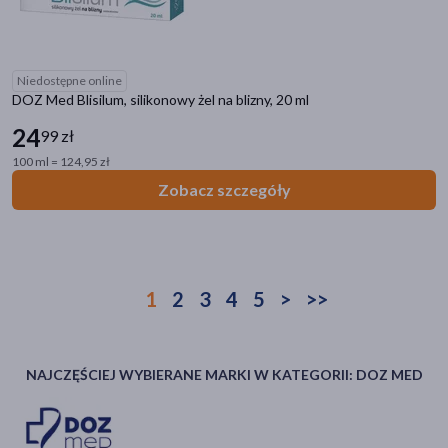
Niedostępne online
DOZ Med Blisilum, silikonowy żel na blizny, 20 ml
24
99 zł
100 ml = 124,95 zł
Zobacz szczegóły
1
2
3
4
5
>
>>
NAJCZĘŚCIEJ WYBIERANE MARKI W KATEGORII: DOZ MED