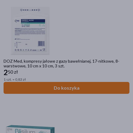
pokaż więcej
Rozmiar
XXL
(0)
XXXL
(0)
XS
(0)
XS - bardzo mały
(0)
DOZ Med, kompresy jałowe z gazy bawełnianej, 17-nitkowe, 8-
S - mały
(1)
warstwowe, 10 cm x 10 cm, 3 szt.
2
50 zł
pokaż więcej
1 szt. = 0,83 zł
Zalecenia żywieniowe
Do koszyka
Bez dodatku cukru
(2)
Bez aromatu
(1)
Z substancją słodzącą
(1)