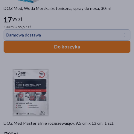
ZIELNIK DOZ
DOZ Med, Woda Morska izotoniczna, spray do nosa, 30 ml
17
99 zł
Filtry
100 ml = 59,97 zł
Dostępny
(106)
Darmowa dostawa
Wysyłka 0 zł
(18)
Do koszyka
Bestseller
(1)
Ostatnie sztuki
(4)
Zestaw
(4)
Dostawa
Wysyłka
Odbiór w aptece
DOZ Med Plaster silnie rozgrzewający, 9,5 cm x 13 cm, 1 szt.
Cena
99 zł