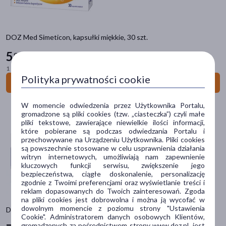
w jamie ustnej
(5)
doustne
(4)
DOZ Med Simeticon, kapsułki miękkie, 30 szt.
doodbytnicze
(4)
5
99 zł
pokaż więcej
1 szt. = 0,20 zł
Polityka prywatności cookie
Do koszyka
Postać
plaster
(24)
W momencie odwiedzenia przez Użytkownika Portalu,
gromadzone są pliki cookies (tzw. „ciasteczka”) czyli małe
żel
(8)
pliki tekstowe, zawierające niewielkie ilości informacji,
które pobierane są podczas odwiedzania Portalu i
opaska
(6)
przechowywane na Urządzeniu Użytkownika. Pliki cookies
są powszechnie stosowane w celu usprawnienia działania
opatrunek
(5)
witryn internetowych, umożliwiają nam zapewnienie
kluczowych funkcji serwisu, zwiększenie jego
krem
(4)
bezpieczeństwa, ciągłe doskonalenie, personalizację
zgodnie z Twoimi preferencjami oraz wyświetlanie treści i
pokaż więcej
reklam dopasowanych do Twoich zainteresowań. Zgoda
na pliki cookies jest dobrowolna i można ją wycofać w
Problem
dowolnym momencie z poziomu strony "Ustawienia
DOZ Med Pulsoksymetr (model CMS50D1), 1 szt.
Cookie". Administratorem danych osobowych Klientów,
rana
(30)
gromadzonych za pośrednictwem strony www.doz.pl, jest