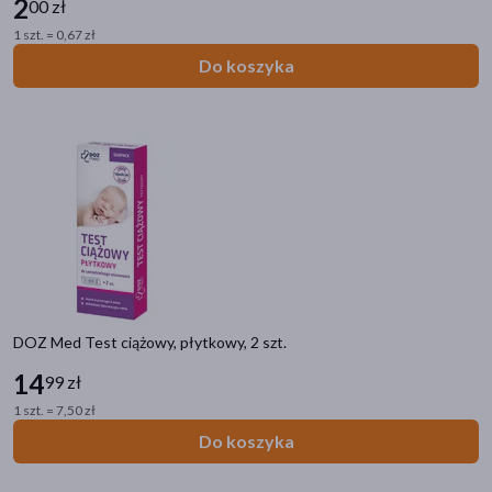
2
00 zł
Działanie/właściwości
1 szt. = 0,67 zł
ochronne
(42)
Do koszyka
wspomagające
(26)
łagodzące
(18)
nawilżające
(12)
diagnostyczne
(9)
pokaż więcej
Akcesoria
pojemnik
(7)
DOZ Med Test ciążowy, płytkowy, 2 szt.
kompres
(6)
14
99 zł
siatka
(6)
1 szt. = 7,50 zł
ciśnieniomierz
(3)
Do koszyka
bandaż
(3)